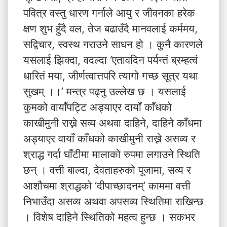
पवित्र वस्तु धारण गर्नाले आयु र जीवनका हरेक
क्षण शुभ हुँदै वल, तेज बढाउँदै मानवलाई कर्ममय,
सद्विचार, स्वस्थ गराउने साधन हो । कुनै कारणले
यसलाई झिक्दा, वदल्दा ‘एतावदिन पर्यन्तं ब्रम्हत्वं
धारितं मया, जीर्णत्वात्तपरि त्यागो गच्छ सूत्र यथा
सुखम् ।।’ मन्त्र पढ्नु उल्लेख छ । यसलाई
कुमको वायाँपट्टि अड्याएर दायाँ काँधको
काखीमुनी राख्ने सव्य अथवा दाहिने, दाहिने काँधमा
अड्याएर वायाँ काँधको काखीमुनी राख्ने असव्य र
श्राद्ध गर्दा घाँटीमा मालाको रुपमा लगाउने स्थिति
छन् । वत्ती बाल्दा, देवताहरुको पूजामा, सव्य र
आशौचमा श्राद्धको ‘दीपाच्छादनम्’ काममा वत्ती
निभाउँदा असव्य अथवा अपसव्य स्थितिमा राखिन्छ
। विशेष दाहिने स्थितिको महत्व हुन्छ । सकभर