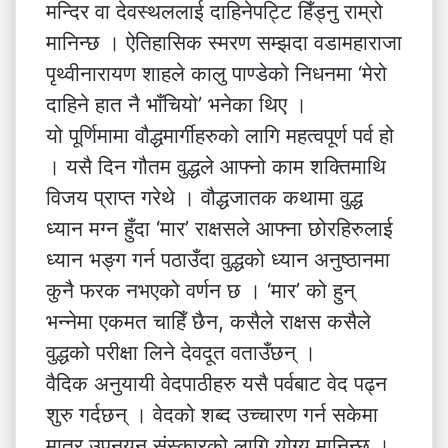
मन्दिर वा देवस्थललाई दाहिनेपट्टि हिँड्नु राम्रो
मानिन्छ । ऐतिहासिक स्मरण सम्झदा वडामहाराजा
पृथ्वीनारायण शाहले कालु पाण्डेको निधनमा ‘मेरो
दाहिने हात नै भाँचियो’ भनेका थिए ।
यो पूर्णिमामा वौद्धमार्गीहरुको लागि महत्वपूर्ण पर्व हो
। यसै दिन गौतम वुद्धले आफ्नो काम शक्तिमाथि
विजय प्राप्त गरेथे । वौद्धजातक कथामा वुद्ध
ध्यान मग्न हुँदा ‘मार’ राक्षसले आफ्ना छोरहिरुलाई
ध्यान भङ्ग गर्न पठाउँदा वुद्धको ध्यान अनुष्ठानमा
कुनै फरक नभएको वर्णन छ । ‘मार’ को हुन्
भन्नेमा एकमत चाहिँ छैन, कसैले राक्षस कसैले
वुद्धको परीक्षा लिने देवदूत वताउँछन् ।
वैदिक अनुयायी वेदपाठीहरु यसै पर्वबाट वेद पढ्न
शुरु गर्दछन् । वेदको शब्द उच्चारण गर्न सकेमा
मात्र उपनयन संस्कारको लागि योग्य मानिन्छ ।