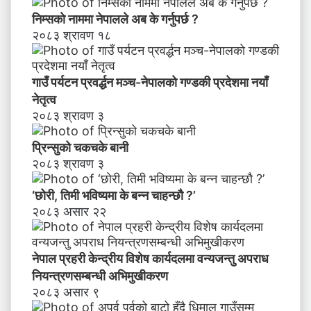
मा
निम्सकाे नाममा नेपालले अब के गर्नुपर्छ ?
के
२०८३ श्रावण १८
ब
न्न
चा
गाउँ पर्यटन प्रवर्द्धन मञ्च-नेपालकाे गण्डकी प्रदेशमा नयाँ
ह
नेतृत्व
न्छौ
२०८३ श्रावण ३
?
’
प्रिन्सुको चकचके बानी
२०८३ श्रावण ३
‘छोरी, तिमी भविष्यमा के बन्न चाहन्छौ ?’
२०८३ असार २२
नेपाल प्रहरी केन्द्रीय विशेष कार्यदलमा वन्यजन्तु अपराध
नियन्त्रणसम्बन्धी अभिमुखीकरण
२०८३ असार ९