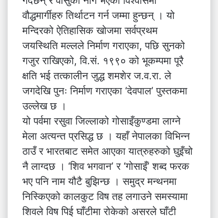
गर्दछन् र वासुकी नाग भएको विश्वासमा
वौद्धमार्गीहरु तिर्थाटन गर्न जम्मा हुन्छन् । यो
मन्दिरको ऐतिहासिक खोजमा सर्वप्रथम
जयस्थिति मल्लले निर्माण गराएका, पछि सुनको
गजुर राखिएको, वि.सं. १९९० को भूकम्पमा पूरै
क्षति भई तत्कालीन जुद्ध शमशेर ज.व.रा. ले
जगदेखि पुनः निर्माण गराएका ‘देवपाल’ पुस्तकमा
उल्लेख छ ।
यो पर्वमा रसुवा जिल्लाको गोसाइँकुण्डमा लाग्ने
मेला अत्यन्त प्रसिद्ध छ । यहाँ नेपालका विभिन्न
ठाउँ र भारतबाट समेत आएका यात्रुहरुको घुइँचो
नै लाग्दछ । ‘शिव भगवान’ र ‘गोसाइँ’ शब्द फरक
भए पनि नाम यौटै बुझिन्छ । समुद्र मन्थनमा
निस्किएको कालकुट विष तह लगाउने समस्यामा
शिवले विष पिई घाँटीमा रोकेको असरले घाँटी