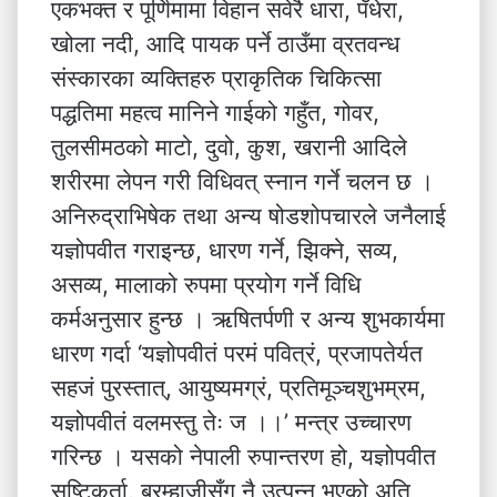
एकभक्त र पूर्णिमामा विहान सवेरै धारा, पँधेरा,
खोला नदी, आदि पायक पर्ने ठाउँमा व्रतवन्ध
संस्कारका व्यक्तिहरु प्राकृतिक चिकित्सा
पद्धतिमा महत्व मानिने गाईको गहुँत, गोवर,
तुलसीमठको माटो, दुवो, कुश, खरानी आदिले
शरीरमा लेपन गरी विधिवत् स्नान गर्ने चलन छ ।
अनिरुद्राभिषेक तथा अन्य षोडशोपचारले जनैलाई
यज्ञोपवीत गराइन्छ, धारण गर्ने, झिक्ने, सव्य,
असव्य, मालाको रुपमा प्रयोग गर्ने विधि
कर्मअनुसार हुन्छ । ऋषितर्पणी र अन्य शुभकार्यमा
धारण गर्दा ‘यज्ञोपवीतं परमं पवित्रं, प्रजापतेर्यत
सहजं पुरस्तात्, आयुष्यमग्रं, प्रतिमूञ्चशुभम्रम,
यज्ञोपवीतं वलमस्तु तेः ज ।।’ मन्त्र उच्चारण
गरिन्छ । यसको नेपाली रुपान्तरण हो, यज्ञोपवीत
सृष्टिकर्ता, ब्रम्हाजीसँग नै उत्पन्न भएको अति