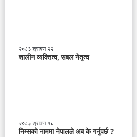
शा
२०८३ श्रावण २२
ली
शालीन व्यक्तित्व, सबल नेतृत्व
न
व्य
क्ति
त्व
,
स
ब
ल
ने
तृ
नि
२०८३ श्रावण १८
त्व
म्स
निम्सकाे नाममा नेपालले अब के गर्नुपर्छ ?
काे