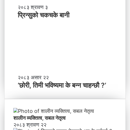
-
प्रि
२०८३ श्रावण ३
ने
न्सु
प्रिन्सुको चकचके बानी
पा
को
ल
च
काे
क
ग
च
ण्ड
के
की
बा
प्र
नी
दे
श
मा
‘
२०८३ असार २२
न
छो
‘छोरी, तिमी भविष्यमा के बन्न चाहन्छौ ?’
याँ
री
ने
,
तृ
ति
त्व
मी
भ
शालीन व्यक्तित्व, सबल नेतृत्व
वि
२०८३ श्रावण २२
ष्य