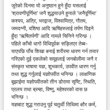
जुरेको दिनमा यो अनुष्ठान हुने हुँदा यसलाई
‘श्रावणीपूर्णिमा’ जनै शुद्धयाउने हुनाले ‘जनैपूर्णिमा’
कश्यप, अत्रि, भरद्वाज, विश्वामित्र, गौतम,
जमदग्नी, वशिष्ठ आदि ऋषिहरुलाई तर्पण दिइने
हुँदा ‘ऋषितर्पणी’ आदि नामले चिनिने गरिन्छ ।
पहिले काँचो धागो विधिपूर्वक सङ्लिएर तेब्ब-
याएपछि पाँच शिखा बनाई शरीरमा धारण गर्न तयार
गरिएको दुई एकलेको समूहलाई जनबोलीमा जनै र
संस्कृत भाषामा यज्ञ, शुभकार्य, उपवीत धारण गर्नु
तथा शुद्ध गर्नुलाई यज्ञोपवीत भनिन्छ । लाक्षणिक
बुझाईमा यज्ञोपवीतको तीन डोरामा सृष्टि, स्थिति,
प्रलय तथा ब्रम्हा, विष्णु, महेश्वरको वास छ
भनिन्छ ।
यज्ञबाट शुद्ध गराउनु पूर्व चतुर्थी तिथिमा क्षौर कर्म,