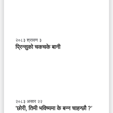
?
प्र
व
र्द्ध
न
म
ञ्च
-
प्रि
२०८३ श्रावण ३
ने
न्सु
प्रिन्सुको चकचके बानी
पा
को
ल
च
काे
क
ग
च
ण्ड
के
की
बा
प्र
नी
दे
श
मा
‘
२०८३ असार २२
न
छो
‘छोरी, तिमी भविष्यमा के बन्न चाहन्छौ ?’
याँ
री