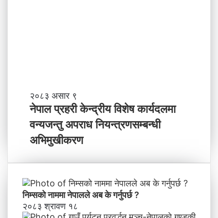
ने
,
तृ
ति
त्व
मी
भ
वि
ष्य
मा
के
ब
ने
२०८३ असार ९
न्न
पा
नेपाल प्रहरी केन्द्रीय विशेष कार्यदलमा
चा
ल
वन्यजन्तु अपराध नियन्त्रणसम्बन्धी
ह
प्र
न्छौ
ह
अभिमुखीकरण
?
री
’
के
न्द्री
य
वि
निम्सकाे नाममा नेपालले अब के गर्नुपर्छ ?
शे
२०८३ श्रावण १८
ष