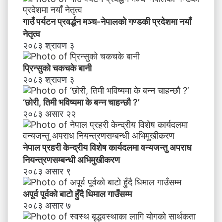
का
र्य
गाउँ पर्यटन प्रवर्द्धन मञ्च-नेपालकाे गण्डकी प्रदेशमा नयाँ
द
नेतृत्व
ल
२०८३ श्रावण ३
मा
व
प्रिन्सुको चकचके बानी
न्य
२०८३ श्रावण ३
ज
न्तु
‘छोरी, तिमी भविष्यमा के बन्न चाहन्छौ ?’
अ
२०८३ असार २२
प
रा
ध
नेपाल प्रहरी केन्द्रीय विशेष कार्यदलमा वन्यजन्तु अपराध
नि
य
नियन्त्रणसम्बन्धी अभिमुखीकरण
न्त्र
२०८३ असार ९
ण
स
अपूर्व पूर्वको बाटो हुँदै धिमाल गाउँसम्म
म्ब
२०८३ असार ७
न्धी