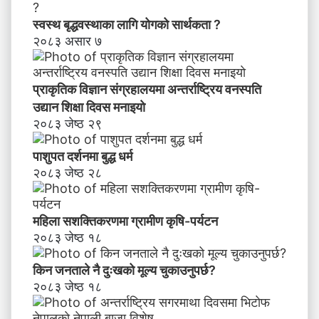
अ
भि
स्वस्थ बृद्धवस्थाका लागि योगको सार्थकता ?
मु
२०८३ असार ७
खी
क
र
प्राकृतिक विज्ञान संग्रहालयमा अन्तर्राष्ट्रिय वनस्पति
ण
उद्यान शिक्षा दिवस मनाइयाे
२०८३ जेष्ठ २९
पाशुपत दर्शनमा बुद्ध धर्म​
२०८३ जेष्ठ २८
महिला सशक्तिकरणमा ग्रामीण कृषि-पर्यटन
२०८३ जेष्ठ १८
किन जनताले नै दुःखको मूल्य चुकाउनुपर्छ?
२०८३ जेष्ठ १८