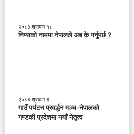
नि
२०८३ श्रावण १८
म्स
निम्सकाे नाममा नेपालले अब के गर्नुपर्छ ?
काे
ना
म
मा
ने
पा
ल
ले
अ
ब
गा
२०८३ श्रावण ३
के
उँ
गाउँ पर्यटन प्रवर्द्धन मञ्च-नेपालकाे
ग
प
गण्डकी प्रदेशमा नयाँ नेतृत्व
र्नु
र्य
प
ट
र्छ
न