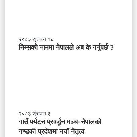
नि
२०८३ श्रावण १८
म्स
निम्सकाे नाममा नेपालले अब के गर्नुपर्छ ?
काे
ना
म
मा
ने
पा
ल
ले
अ
ब
गा
२०८३ श्रावण ३
के
उँ
गाउँ पर्यटन प्रवर्द्धन मञ्च-नेपालकाे
ग
प
गण्डकी प्रदेशमा नयाँ नेतृत्व
र्नु
र्य