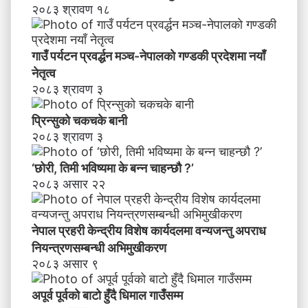
शे
२०८३ श्रावण १८
ष
का
र्य
गाउँ पर्यटन प्रवर्द्धन मञ्च-नेपालकाे गण्डकी प्रदेशमा नयाँ
द
नेतृत्व
ल
२०८३ श्रावण ३
मा
व
प्रिन्सुको चकचके बानी
न्य
२०८३ श्रावण ३
ज
न्तु
‘छोरी, तिमी भविष्यमा के बन्न चाहन्छौ ?’
अ
२०८३ असार २२
प
रा
ध
नेपाल प्रहरी केन्द्रीय विशेष कार्यदलमा वन्यजन्तु अपराध
नि
य
नियन्त्रणसम्बन्धी अभिमुखीकरण
न्त्र
२०८३ असार ९
ण
स
अपूर्व पूर्वको बाटो हुँदै धिमाल गाउँसम्म
म्ब