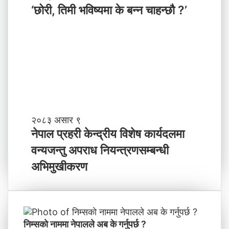
न
छो
‘छोरी, तिमी भविष्यमा के बन्न चाहन्छौ ?’
याँ
री
ने
,
तृ
ति
त्व
मी
भ
वि
ष्य
मा
के
ब
ने
२०८३ असार ९
न्न
पा
नेपाल प्रहरी केन्द्रीय विशेष कार्यदलमा
चा
ल
वन्यजन्तु अपराध नियन्त्रणसम्बन्धी
ह
प्र
न्छौ
ह
अभिमुखीकरण
?
री
’
के
न्द्री
य
वि
निम्सकाे नाममा नेपालले अब के गर्नुपर्छ ?