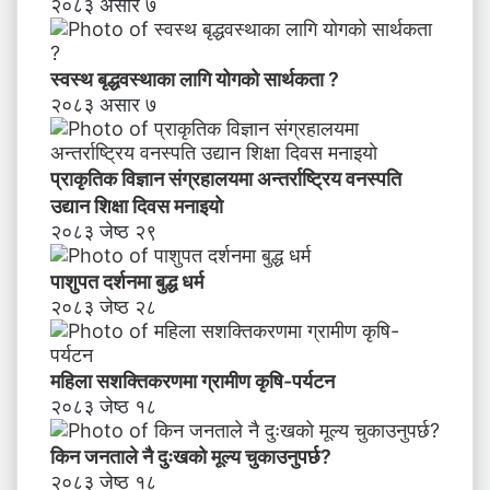
२०८३ असार ७
न्धी
अ
भि
स्वस्थ बृद्धवस्थाका लागि योगको सार्थकता ?
मु
२०८३ असार ७
खी
क
र
प्राकृतिक विज्ञान संग्रहालयमा अन्तर्राष्ट्रिय वनस्पति
ण
उद्यान शिक्षा दिवस मनाइयाे
२०८३ जेष्ठ २९
पाशुपत दर्शनमा बुद्ध धर्म​
२०८३ जेष्ठ २८
महिला सशक्तिकरणमा ग्रामीण कृषि-पर्यटन
२०८३ जेष्ठ १८
किन जनताले नै दुःखको मूल्य चुकाउनुपर्छ?
२०८३ जेष्ठ १८