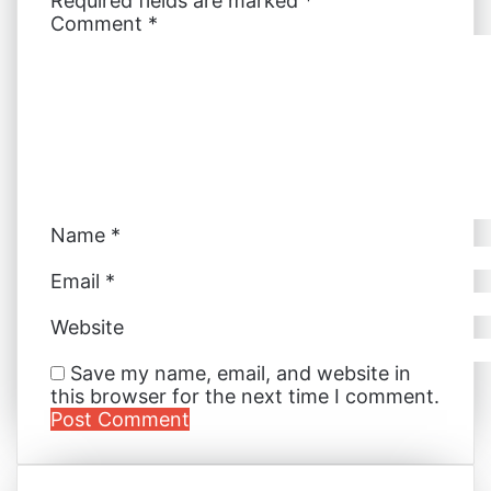
Required fields are marked
*
I
e
g
g
p
i
Comment
*
n
s
e
e
p
a
t
r
r
E
m
a
i
l
Name
*
Email
*
Website
Save my name, email, and website in
this browser for the next time I comment.