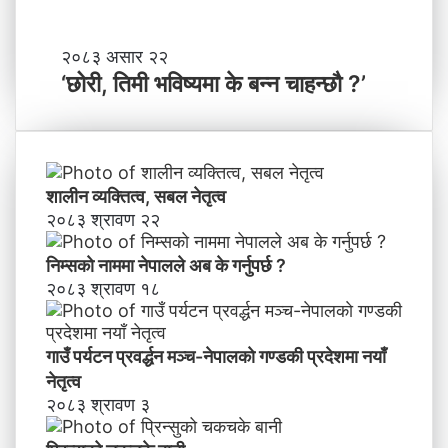
दे
श
मा
‘
२०८३ असार २२
न
छो
‘छोरी, तिमी भविष्यमा के बन्न चाहन्छौ ?’
याँ
री
ने
,
तृ
ति
त्व
मी
भ
शालीन व्यक्तित्व, सबल नेतृत्व
वि
२०८३ श्रावण २२
ष्य
मा
निम्सकाे नाममा नेपालले अब के गर्नुपर्छ ?
के
२०८३ श्रावण १८
ब
न्न
चा
गाउँ पर्यटन प्रवर्द्धन मञ्च-नेपालकाे गण्डकी प्रदेशमा नयाँ
ह
नेतृत्व
न्छौ
२०८३ श्रावण ३
?
’