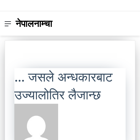
नेपालनाम्चा
Menu
Switc
S
skin
fo
… जसले अन्धकारबाट
उज्यालोतिर लैजान्छ