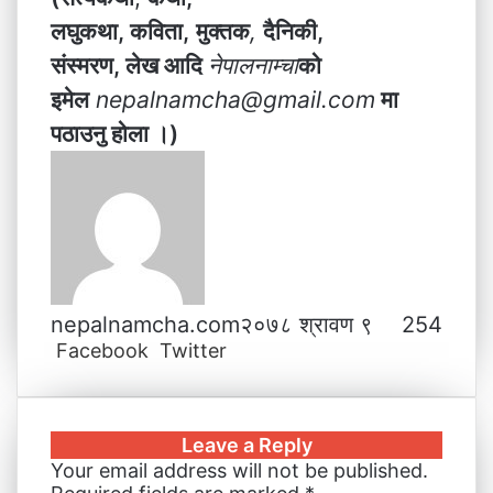
लघुकथा, कविता,
मुक्तक
,
दैनिकी,
संस्मरण, लेख आदि
नेपालनाम्चा
को
इमेल
nepalnamcha@gmail.com
मा
पठाउनु होला ।)
nepalnamcha.com
२०७८ श्रावण ९
254
Facebook
Twitter
L
T
P
M
M
W
V
S
P
i
u
i
e
e
h
i
h
r
n
m
n
s
s
a
b
a
i
k
b
t
s
s
t
e
r
n
Leave a Reply
e
l
e
e
e
s
r
e
t
Your email address will not be published.
d
r
r
n
n
A
v