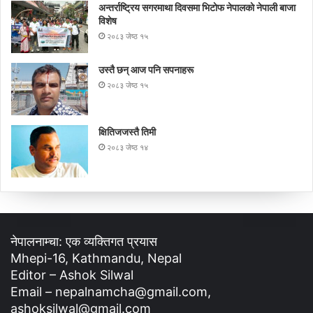
अन्तर्राष्ट्रिय सगरमाथा दिवसमा भिटाेफ नेपालकाे नेपाली बाजा
विशेष
२०८३ जेष्ठ १५
उस्तै छन् आज पनि सपनाहरू
२०८३ जेष्ठ १५
क्षितिजजस्तै तिमी
२०८३ जेष्ठ १४
नेपालनाम्चा: एक व्यक्तिगत प्रयास
Mhepi-16, Kathmandu, Nepal
Editor – Ashok Silwal
Email – nepalnamcha@gmail.com,
ashoksilwal@gmail.com