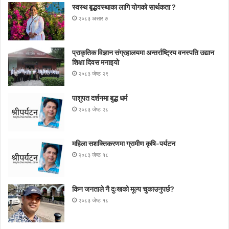
स्वस्थ बृद्धवस्थाका लागि योगको सार्थकता ?
२०८३ असार ७
प्राकृतिक विज्ञान संग्रहालयमा अन्तर्राष्ट्रिय वनस्पति उद्यान
शिक्षा दिवस मनाइयाे
२०८३ जेष्ठ २९
पाशुपत दर्शनमा बुद्ध धर्म​
२०८३ जेष्ठ २८
महिला सशक्तिकरणमा ग्रामीण कृषि-पर्यटन
२०८३ जेष्ठ १८
किन जनताले नै दुःखको मूल्य चुकाउनुपर्छ?
२०८३ जेष्ठ १८