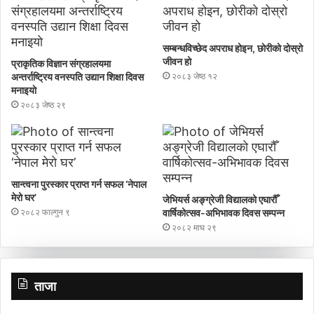
सम्बन्धविच्छेद अपराध होइन, छाेरीकाे दोस्रो
जीवन हो
प्राकृतिक विज्ञान संग्रहालयमा
अन्तर्राष्ट्रिय वनस्पति उद्यान शिक्षा दिवस
२०८३ जेष्ठ १२
मनाइयाे
२०८३ जेष्ठ २९
सान्त्वना पुरस्कार प्राप्त गर्न सफल ‘नेपाल
मेरो घर’
जेभियर्स अङ्ग्रेजी विद्यालको एघारौँ
२०८२ फाल्गुन ९
वार्षिकोत्सव-अभिभावक दिवस सम्पन्न
२०८२ माघ २९
ताजा