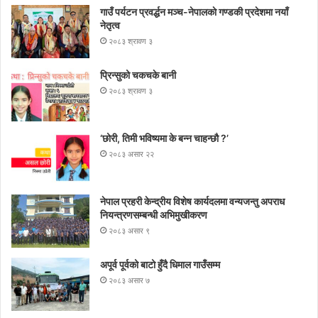
प्
गाउँ पर्यटन प्रवर्द्धन मञ्च-नेपालकाे गण्डकी प्रदेशमा नयाँ
दे
नेतृत्व
श
२०८३ श्रावण ३
मा
न
प्रिन्सुको चकचके बानी
याँ
२०८३ श्रावण ३
ने
तृ
त्व
‘छोरी, तिमी भविष्यमा के बन्न चाहन्छौ ?’
२०८३ असार २२
नेपाल प्रहरी केन्द्रीय विशेष कार्यदलमा वन्यजन्तु अपराध
नियन्त्रणसम्बन्धी अभिमुखीकरण
२०८३ असार ९
अपूर्व पूर्वको बाटो हुँदै धिमाल गाउँसम्म
२०८३ असार ७