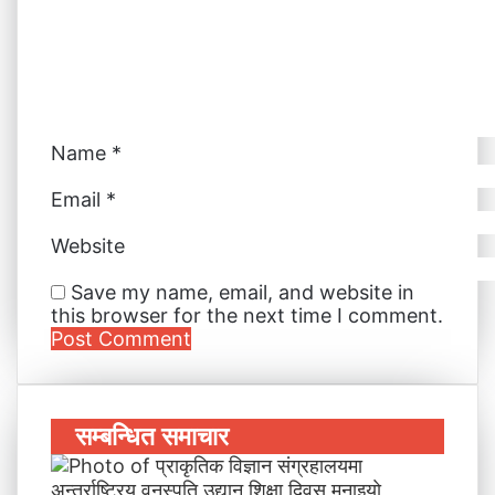
a
i
l
Name
*
Email
*
Website
Save my name, email, and website in
this browser for the next time I comment.
सम्बन्धित समाचार