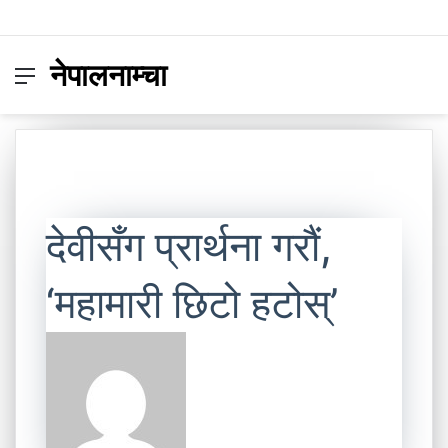
नेपालनाम्चा
Menu
Switc
S
skin
fo
देवीसँग प्रार्थना गरौं,
‘महामारी छिटो हटोस्’