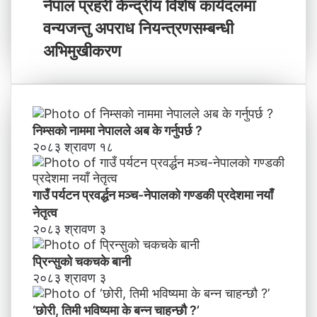
न्न
पा
नेपाल प्रहरी केन्द्रीय विशेष कार्यदलमा
चा
ल
वन्यजन्तु अपराध नियन्त्रणसम्बन्धी
ह
प्र
न्छौ
ह
अभिमुखीकरण
?
री
’
के
न्द्री
य
वि
निम्सकाे नाममा नेपालले अब के गर्नुपर्छ ?
शे
२०८३ श्रावण १८
ष
का
र्य
गाउँ पर्यटन प्रवर्द्धन मञ्च-नेपालकाे गण्डकी प्रदेशमा नयाँ
द
नेतृत्व
ल
२०८३ श्रावण ३
मा
व
प्रिन्सुको चकचके बानी
न्य
२०८३ श्रावण ३
ज
न्तु
‘छोरी, तिमी भविष्यमा के बन्न चाहन्छौ ?’
अ