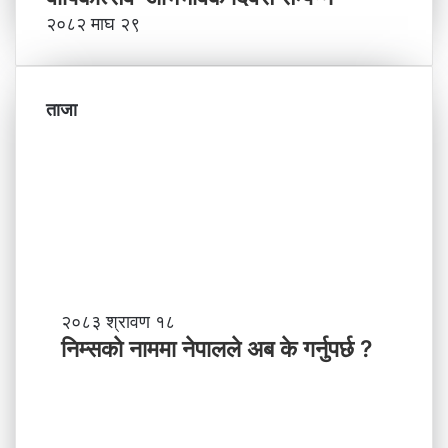
२०८२ माघ २९
ताजा
नि
२०८३ श्रावण १८
म्स
निम्सकाे नाममा नेपालले अब के गर्नुपर्छ ?
काे
ना
म
मा