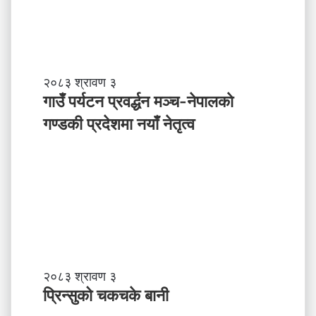
ने
पा
ल
ले
अ
ब
गा
२०८३ श्रावण ३
के
उँ
गाउँ पर्यटन प्रवर्द्धन मञ्च-नेपालकाे
ग
प
गण्डकी प्रदेशमा नयाँ नेतृत्व
र्नु
र्य
प
ट
र्छ
न
?
प्र
व
र्द्ध
न
म
ञ्च
-
प्रि
२०८३ श्रावण ३
ने
न्सु
प्रिन्सुको चकचके बानी
पा
को
ल