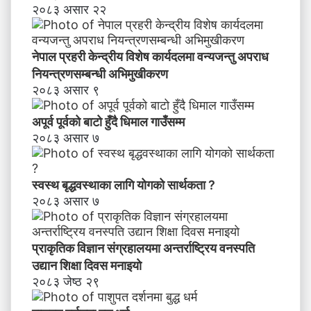
२०८३ असार २२
प
रा
ध
नेपाल प्रहरी केन्द्रीय विशेष कार्यदलमा वन्यजन्तु अपराध
नि
य
नियन्त्रणसम्बन्धी अभिमुखीकरण
न्त्र
२०८३ असार ९
ण
स
अपूर्व पूर्वको बाटो हुँदै धिमाल गाउँसम्म
म्ब
२०८३ असार ७
न्धी
अ
भि
स्वस्थ बृद्धवस्थाका लागि योगको सार्थकता ?
मु
२०८३ असार ७
खी
क
र
प्राकृतिक विज्ञान संग्रहालयमा अन्तर्राष्ट्रिय वनस्पति
ण
उद्यान शिक्षा दिवस मनाइयाे
२०८३ जेष्ठ २९