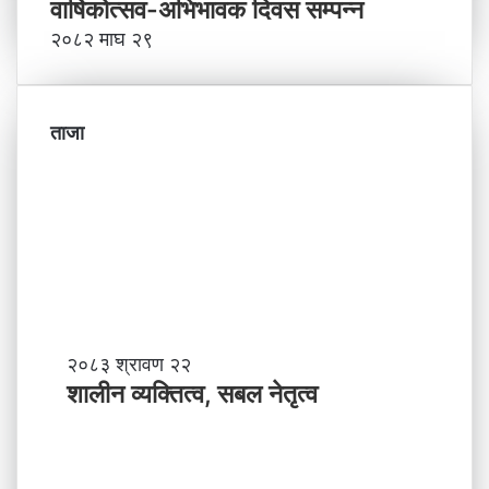
वार्षिकोत्सव-अभिभावक दिवस सम्पन्न
२०८२ माघ २९
ताजा
शा
२०८३ श्रावण २२
ली
शालीन व्यक्तित्व, सबल नेतृत्व
न
व्य
क्ति
त्व