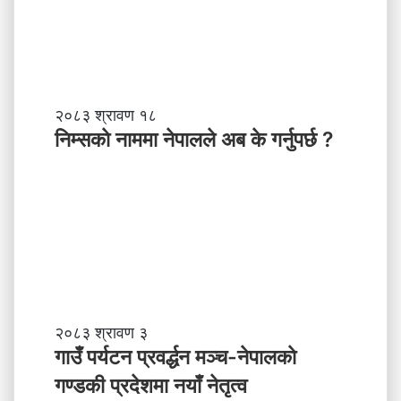
,
स
ब
ल
ने
तृ
नि
२०८३ श्रावण १८
त्व
म्स
निम्सकाे नाममा नेपालले अब के गर्नुपर्छ ?
काे
ना
म
मा
ने
पा
ल
ले
अ
ब
गा
२०८३ श्रावण ३
के
उँ
गाउँ पर्यटन प्रवर्द्धन मञ्च-नेपालकाे
ग
प
गण्डकी प्रदेशमा नयाँ नेतृत्व
र्नु
र्य