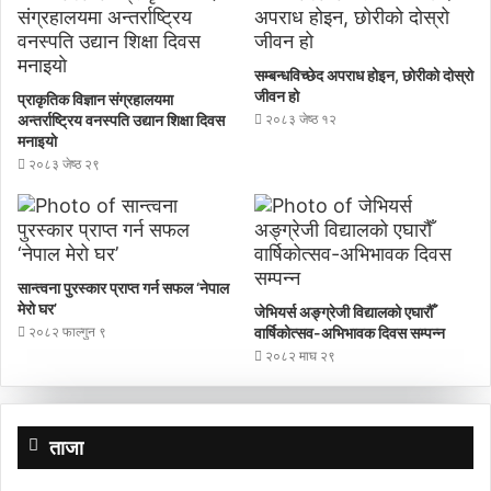
सम्बन्धविच्छेद अपराध होइन, छाेरीकाे दोस्रो
जीवन हो
प्राकृतिक विज्ञान संग्रहालयमा
अन्तर्राष्ट्रिय वनस्पति उद्यान शिक्षा दिवस
२०८३ जेष्ठ १२
मनाइयाे
२०८३ जेष्ठ २९
सान्त्वना पुरस्कार प्राप्त गर्न सफल ‘नेपाल
मेरो घर’
जेभियर्स अङ्ग्रेजी विद्यालको एघारौँ
२०८२ फाल्गुन ९
वार्षिकोत्सव-अभिभावक दिवस सम्पन्न
२०८२ माघ २९
ताजा