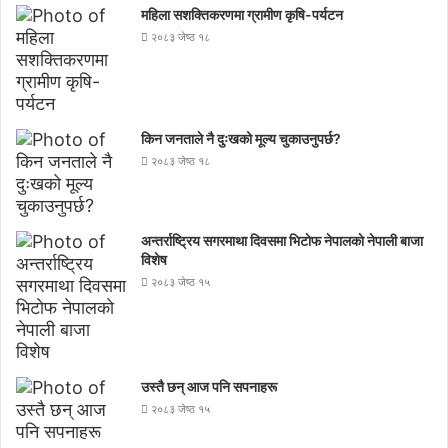
महिला सशक्तिकरणमा ग्रामीण कृषि-पर्यटन
२०८३ जेष्ठ १८
किन जनताले नै दुःखको मूल्य चुकाउनुपर्छ?
२०८३ जेष्ठ १८
अन्तर्राष्ट्रिय सगरमाथा दिवसमा भिटाेफ नेपालकाे नेपाली बाजा
विशेष
२०८३ जेष्ठ १५
उस्तै छन् आज पनि सपनाहरू
२०८३ जेष्ठ १५