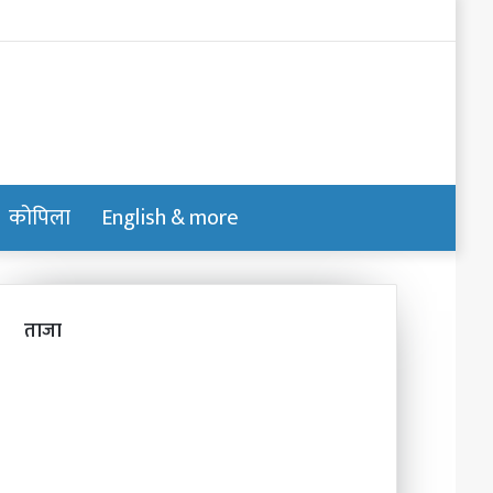
Log
In
कोपिला
English & more
Switch
Search
skin
for
ताजा