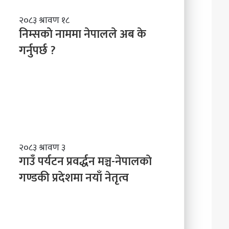
निम्सकाे
२०८३ श्रावण १८
नाममा
निम्सकाे नाममा नेपालले अब के
नेपालले
गर्नुपर्छ ?
अब
के
गर्नुपर्छ
?
गाउँ
२०८३ श्रावण ३
पर्यटन
गाउँ पर्यटन प्रवर्द्धन मञ्च-नेपालकाे
प्रवर्द्धन
गण्डकी प्रदेशमा नयाँ नेतृत्व
मञ्च-
नेपालकाे
गण्डकी
प्रदेशमा
नयाँ