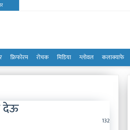
ोर
फ्रिफोरम
रोचक
मिडिया
ग्लोवल
कलाक्याफे
ा देऊ
132