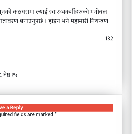
नको कठघरामा ल्याई स्वास्थ्यकर्मीहरुको मनोबल
े वातावरण बनाउनुपर्छ । होइन भने महामारी नियन्त्रण
132
 जेष्ठ १५
ve a Reply
uired fields are marked
*