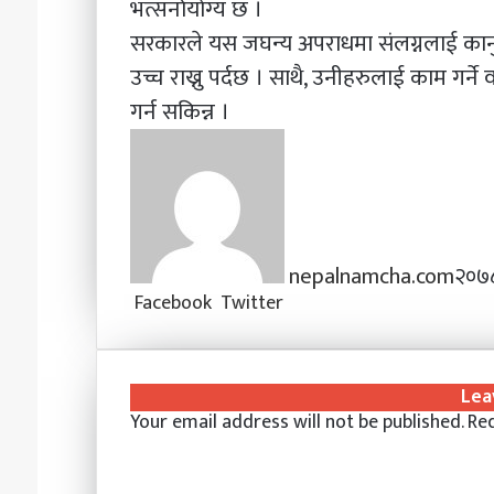
भत्सर्नायोग्य छ ।
सरकारले यस जघन्य अपराधमा संलग्नलाई कानु
उच्च राख्नु पर्दछ । साथै, उनीहरुलाई काम गर्न
गर्न सकिन्न ।
nepalnamcha.com
२०७८
LinkedIn
Tumblr
Pinterest
Messenger
Messenger
WhatsApp
Viber
Share
Print
Facebook
Twitter
via
Email
Lea
Your email address will not be published.
Req