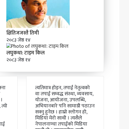
क्षितिजजस्तै तिमी
२०८३ जेष्ठ १४
लघुकथा: टाइम किल
२०८३ जेष्ठ १४
्ना
त्यतिमात्र होइन, तपाईं नेतृत्वको
ो
वा तपाईं सम्वद्ध संस्था, व्यवसाय,
 ।
योजना, आयोजना, उपलब्धि,
त्यो
अभियानबारे पनि सामाग्री पठाउन
सक्नु हुनेछ । हाम्रो स्लोगन हो,
मिडिया मेरो साथी । त्यसैले
लाई
नेपालनाम्चा तपाईंको मिडिया