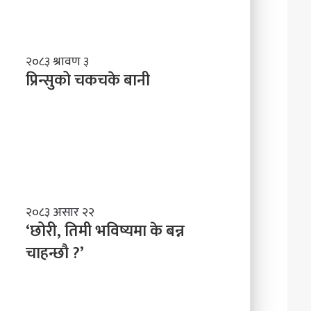
नेतृत्व
प्रिन्सुको
२०८३ श्रावण ३
चकचके
प्रिन्सुको चकचके बानी
बानी
‘छोरी,
२०८३ असार २२
तिमी
‘छोरी, तिमी भविष्यमा के बन्न
भविष्यमा
चाहन्छौ ?’
के
बन्न
चाहन्छौ
?’