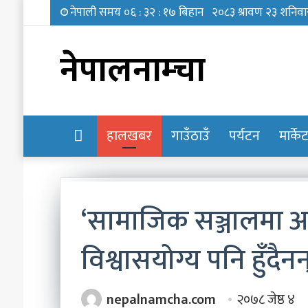
नेपालनाम्चा
होमपेज
हालखबर
गाउँठाउँ
पर्यटन
मार्के
‘सामाजिक सञ्जालमा आ
‘छोरी,
विश्वासयोग्य पनि हुँदैनन
तिमी
भविष्यमा
के
nepalnamcha.com
२०७८ जेष्ठ ४
बन्न