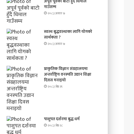
अपूर्व पूर्वको बाटो हुँदै धिमाल
गाउँसम्म
२०८३ असार ७
स्वस्थ बृद्धवस्थाका लागि योगको
सार्थकता ?
२०८३ असार ७
प्राकृतिक विज्ञान संग्रहालयमा
अन्तर्राष्ट्रिय वनस्पति उद्यान शिक्षा
दिवस मनाइयाे
२०८३ जेष्ठ २९
पाशुपत दर्शनमा बुद्ध धर्म​
२०८३ जेष्ठ २८