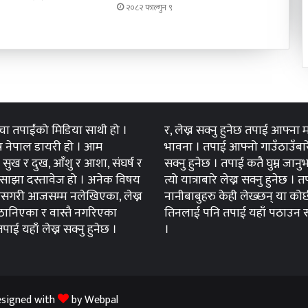
२०८२ फाल्गुन ९
्चा तपाईंको मिडिया साथी हो ।
र, लेख्न सक्नु हुनेछ तपाई आफ्ना
 नेपाल डायरी हो । आम
भावना । तपाई आफ्नो गाउँठाउँबारे
सुख र दुख, आँशु र आशा, संघर्ष र
सक्नु हुनेछ । तपाई कतै घुम्न जान
ाझा दस्तावेज हो । अनेक विषय
त्यो यात्राबारे लेख्न सक्नु हुनेछ । 
सगरी आजसम्म नलेखिएका, लेख्न
नानीबाबुहरु केही लेख्छन् या कोर्
ानिएका र वास्तै नगरिएका
तिनलाई पनि तपाई यहाँ पठाउन सक
ाई यहाँ लेख्न सक्नु हुनेछ ।
।
Designed with
by
Webpal