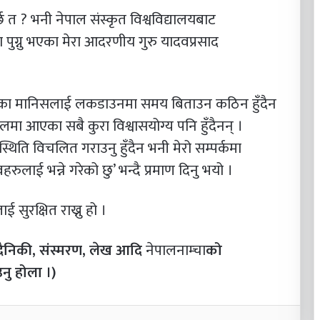
्छ त ? भनी नेपाल संस्कृत विश्वविद्यालयबाट
ा पुग्नु भएका मेरा आदरणीय गुरु यादवप्रसाद
्वास भएका मानिसलाई लकडाउनमा समय बिताउन कठिन हुँदैन
मा आएका सबै कुरा विश्वासयोग्य पनि हुँदैनन् ।
नस्थिति विचलित गराउनु हुँदैन भनी मेरो सम्पर्कमा
लाई भन्ने गरेको छु’ भन्दै प्रमाण दिनु भयो ।
ई सुरक्षित राख्नु हो ।
दैनिकी, संस्मरण,
लेख
आदि
नेपालनाम्चा
को
नु होला ।)
nkedIn
Tumblr
Pinterest
Messenger
Share via Email
Print