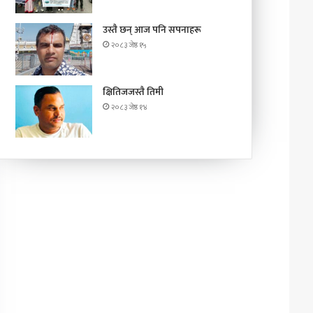
उस्तै छन् आज पनि सपनाहरू
२०८३ जेष्ठ १५
क्षितिजजस्तै तिमी
२०८३ जेष्ठ १४