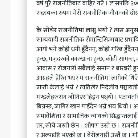
बर्ष पुरै राजनीतिबाट बाहिर गएँ । त्यसपछि २०७३
सदस्यका रुपमा मेरो राजनीतिक जीवनको दोस्
के सोचेर राजनीतिमा लाग्नु भयो ? त्यस अनुस
साम्यवादी राजनीतिक रोमान्टिसिज्मबाट प्रभाव
आयो भने कोही धनी हुँदैनन्, कोही गरिब हुँदै
हुन्छ, मजुदरको कारखाना हुन्छ, कोही सामन्त, जमि
आवास र रोजगारी सबैलाई समान र बारबरी हुन्छ 
आग्रहले प्रेरित भएर म राजनीतिमा लागेको थिएँ
प्राप्ती केलाई भन्ने ? त्यतिखेर निर्दलीय पञ्चाय
मण्डलेहरुसंग जोगिएर हिड्न पथ्र्यो । पञ्चायतवि
बिग्रन्छ, जागिर खान पाइँदैन भन्ने भय थियो ।
समावेशिता र सामाजिक न्यायको सिद्धान्तलाई राज
तर, सोचे जस्तो छैन । शोषण उस्तै छ । राजनीतिको
र अल्पदृष्टि भएको छ । बेरोजगारी उस्तै छ । गरि