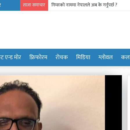
ताजा समाचार
गाउँ पर्यटन प्रवर्द्धन मञ्च-नेपालकाे गण्डकी प्रदेशमा
केट एन्ड मोर
फ्रिफोरम
रोचक
मिडिया
ग्लोवल
कला
शालीन
व्यक्तित्व,
सबल
नेतृत्व