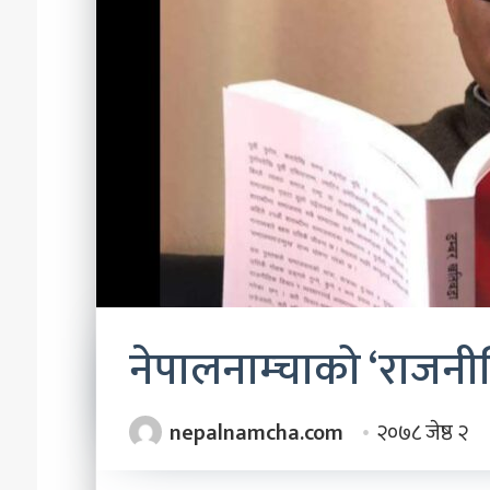
चाहन्छौ
?’
२०८३ असार २२
‘छोरी, तिमी भविष्यमा क
नेपालनाम्चाको ‘राजनी
nepalnamcha.com
२०७८ जेष्ठ २