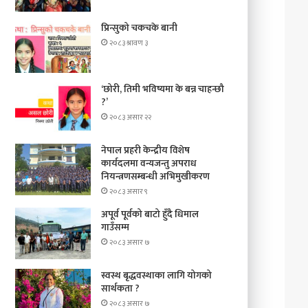
प्रिन्सुको चकचके बानी
२०८३ श्रावण ३
‘छोरी, तिमी भविष्यमा के बन्न चाहन्छौ
?’
२०८३ असार २२
नेपाल प्रहरी केन्द्रीय विशेष
कार्यदलमा वन्यजन्तु अपराध
नियन्त्रणसम्बन्धी अभिमुखीकरण
२०८३ असार ९
अपूर्व पूर्वको बाटो हुँदै धिमाल
गाउँसम्म
२०८३ असार ७
स्वस्थ बृद्धवस्थाका लागि योगको
सार्थकता ?
२०८३ असार ७