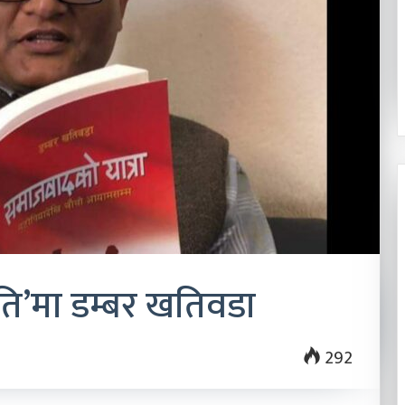
२०८३ श्रावण २२
े बन्न चाहन्छौ ?’
शालीन व्यक्तित्व, सबल नेतृत्व
ति’मा डम्बर खतिवडा
292