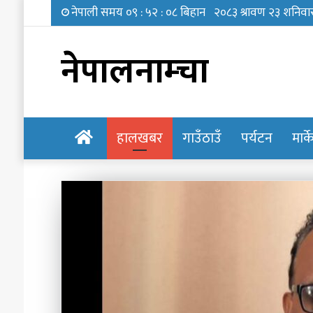
नेपालनाम्चा
होमपेज
हालखबर
गाउँठाउँ
पर्यटन
मार्
‘छोरी,
तिमी
भविष्यमा
के
बन्न