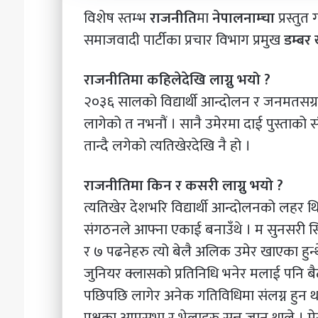
विशेष स्तम्भ
राजनीति
मा
नेपालनाम्चा
प्रस्तु
समाजवादी पार्टीका प्रचार विभाग प्रमुख
डम्बर
राजनीतिमा कहिलेदेखि लाग्नु भयो ?
२०३६ सालको विद्यार्थी आन्दोलन र जनमतसग्
लागेको त नभनौं । सानै उमेरमा दाई पुस्ताको
तान्दै लगेको त्यतिखेरदेखि नै हो ।
राजनीतिमा किन र कसरी लाग्नु भयो ?
त्यतिखेर देशभरि विद्यार्थी आन्दोलनको लहर थियो
संगठनले आफ्ना एकाई बनाउँथे । म सुनसरी सिं
र ७ पढनेहरु त्यो बेलै अलिक उमेर खाएका हुन्
जुनियर क्लासको प्रतिनिधि भनेर मलाई पनि बै
पछिपछि लागेर अनेक गतिविधिमा संलग्न हुन थ
पक्षका आमसभा र भेलाहरु सुन्न जान थाले । मेरो