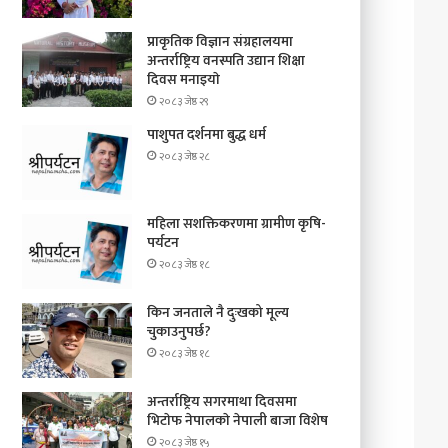
प्राकृतिक विज्ञान संग्रहालयमा
अन्तर्राष्ट्रिय वनस्पति उद्यान शिक्षा
दिवस मनाइयाे
२०८३ जेष्ठ २९
पाशुपत दर्शनमा बुद्ध धर्म​
२०८३ जेष्ठ २८
महिला सशक्तिकरणमा ग्रामीण कृषि-
पर्यटन
२०८३ जेष्ठ १८
किन जनताले नै दुःखको मूल्य
चुकाउनुपर्छ?
२०८३ जेष्ठ १८
अन्तर्राष्ट्रिय सगरमाथा दिवसमा
भिटाेफ नेपालकाे नेपाली बाजा विशेष
२०८३ जेष्ठ १५