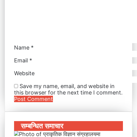
m
a
i
l
Name
*
Email
*
Website
Save my name, email, and website in
this browser for the next time I comment.
सम्बन्धित समाचार