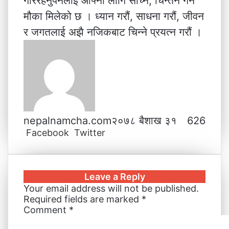
गरिरहनुपर्नेलाई आफ्नो लागि सोच्ने, चिन्तन गर्ने
मौका मिलेको छ । ध्यान गरौं, साधना गरौं, जीवन
र जगतलाई अझै नजिकबाट चिन्ने प्रयत्न गरौं ।
nepalnamcha.com
२०७८ बैशाख ३१
626
Facebook
Twitter
L
T
P
M
M
W
V
S
P
i
u
i
e
e
h
i
h
r
n
m
n
s
s
a
b
a
i
k
b
t
s
s
t
e
r
n
Leave a Reply
e
l
e
e
e
s
r
e
t
Your email address will not be published.
d
r
r
n
n
A
v
Required fields are marked
*
I
e
g
g
p
i
Comment
*
n
s
e
e
p
a
t
r
r
E