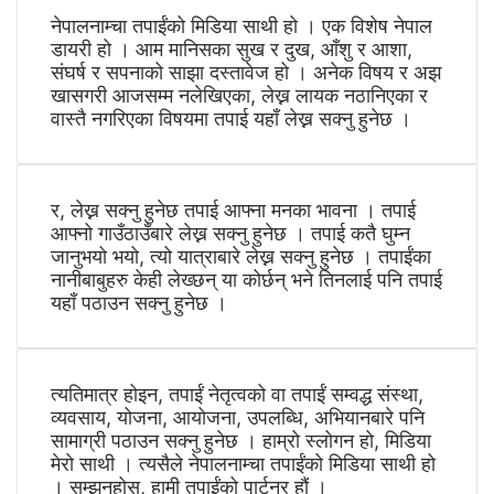
नेपालनाम्चा तपाईंको मिडिया साथी हो । एक विशेष नेपाल
डायरी हो । आम मानिसका सुख र दुख, आँशु र आशा,
संघर्ष र सपनाको साझा दस्तावेज हो । अनेक विषय र अझ
खासगरी आजसम्म नलेखिएका, लेख्न लायक नठानिएका र
वास्तै नगरिएका विषयमा तपाई यहाँ लेख्न सक्नु हुनेछ ।
र, लेख्न सक्नु हुनेछ तपाई आफ्ना मनका भावना । तपाई
आफ्नो गाउँठाउँबारे लेख्न सक्नु हुनेछ । तपाई कतै घुम्न
जानुभयो भयो, त्यो यात्राबारे लेख्न सक्नु हुनेछ । तपाईंका
नानीबाबुहरु केही लेख्छन् या कोर्छन् भने तिनलाई पनि तपाई
यहाँ पठाउन सक्नु हुनेछ ।
त्यतिमात्र होइन, तपाईं नेतृत्वको वा तपाईं सम्वद्ध संस्था,
व्यवसाय, योजना, आयोजना, उपलब्धि, अभियानबारे पनि
सामाग्री पठाउन सक्नु हुनेछ । हाम्रो स्लोगन हो, मिडिया
मेरो साथी । त्यसैले नेपालनाम्चा तपाईंको मिडिया साथी हो
। सम्झनुहोस्, हामी तपाईंको पार्टनर हौं ।