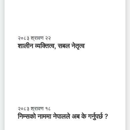
शा
२०८३ श्रावण २२
ली
शालीन व्यक्तित्व, सबल नेतृत्व
न
व्य
क्ति
त्व
,
स
ब
ल
ने
तृ
नि
२०८३ श्रावण १८
त्व
म्स
निम्सकाे नाममा नेपालले अब के गर्नुपर्छ ?
काे
ना