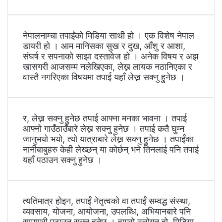
नेपालनाम्चा तपाईंको मिडिया साथी हो । एक विशेष नेपाल
डायरी हो । आम मानिसका सुख र दुख, आँशु र आशा,
संघर्ष र सपनाको साझा दस्तावेज हो । अनेक विषय र अझ
खासगरी आजसम्म नलेखिएका, लेख्न लायक नठानिएका र
वास्तै नगरिएका विषयमा तपाई यहाँ लेख्न सक्नु हुनेछ ।
र, लेख्न सक्नु हुनेछ तपाई आफ्ना मनका भावना । तपाई
आफ्नो गाउँठाउँबारे लेख्न सक्नु हुनेछ । तपाई कतै घुम्न
जानुभयो भयो, त्यो यात्राबारे लेख्न सक्नु हुनेछ । तपाईंका
नानीबाबुहरु केही लेख्छन् या कोर्छन् भने तिनलाई पनि तपाई
यहाँ पठाउन सक्नु हुनेछ ।
त्यतिमात्र होइन, तपाईं नेतृत्वको वा तपाईं सम्वद्ध संस्था,
व्यवसाय, योजना, आयोजना, उपलब्धि, अभियानबारे पनि
सामाग्री पठाउन सक्नु हुनेछ । हाम्रो स्लोगन हो, मिडिया