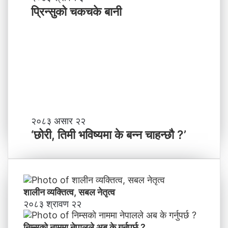
ने
न्सु
प्रिन्सुको चकचके बानी
पा
को
ल
च
काे
क
ग
च
ण्ड
के
की
बा
प्र
नी
दे
श
मा
‘
२०८३ असार २२
न
छो
‘छोरी, तिमी भविष्यमा के बन्न चाहन्छौ ?’
याँ
री
ने
,
तृ
ति
त्व
मी
भ
शालीन व्यक्तित्व, सबल नेतृत्व
वि
२०८३ श्रावण २२
ष्य
मा
निम्सकाे नाममा नेपालले अब के गर्नुपर्छ ?