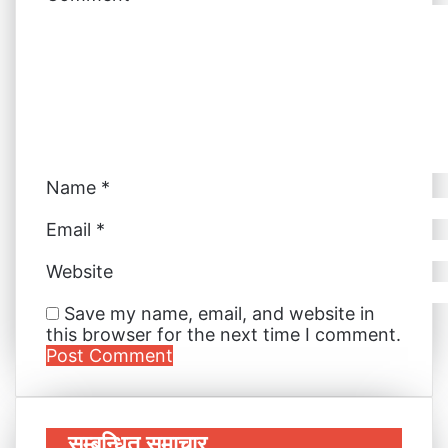
t
r
r
E
m
a
i
l
Name
*
Email
*
Website
Save my name, email, and website in
this browser for the next time I comment.
सम्बन्धित समाचार