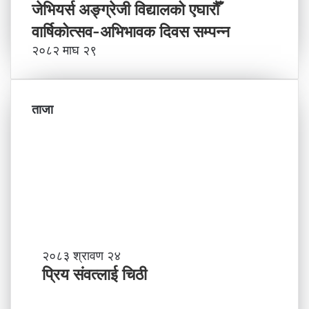
जेभियर्स अङ्ग्रेजी विद्यालको एघारौँ
वार्षिकोत्सव-अभिभावक दिवस सम्पन्न
२०८२ माघ २९
ताजा
प्रि
२०८३ श्रावण २४
य
प्रिय संवत्लाई चिठी
सं
व