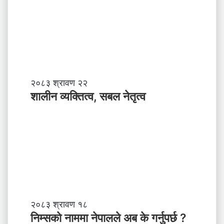
त्ला
ई
चि
ठी
शा
२०८३ श्रावण २२
ली
शालीन व्यक्तित्व, सबल नेतृत्व
न
व्य
क्ति
त्व
,
स
ब
ल
ने
तृ
नि
२०८३ श्रावण १८
त्व
म्स
निम्सकाे नाममा नेपालले अब के गर्नुपर्छ ?