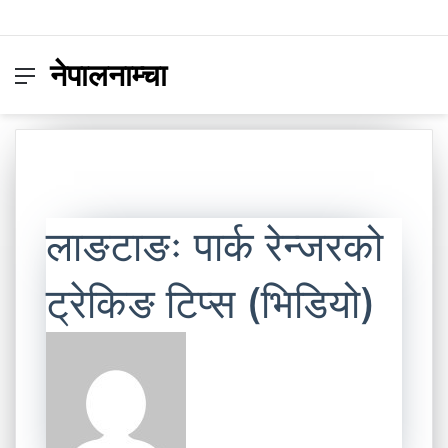
नेपालनाम्चा
Menu
Switc
S
skin
fo
लाङटाङः पार्क रेन्जरको
ट्रेकिङ टिप्स (भिडियो)