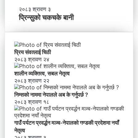
-
प्रि
२०८३ श्रावण ३
ने
न्सु
प्रिन्सुको चकचके बानी
पा
को
ल
च
काे
क
ग
च
ण्ड
के
प्रिय संवत्लाई चिठी
की
बा
२०८३ श्रावण २४
प्र
नी
दे
शालीन व्यक्तित्व, सबल नेतृत्व
श
मा
२०८३ श्रावण २२
न
याँ
निम्सकाे नाममा नेपालले अब के गर्नुपर्छ ?
ने
२०८३ श्रावण १८
तृ
त्व
गाउँ पर्यटन प्रवर्द्धन मञ्च-नेपालकाे गण्डकी प्रदेशमा नयाँ
नेतृत्व
२०८३ श्रावण ३