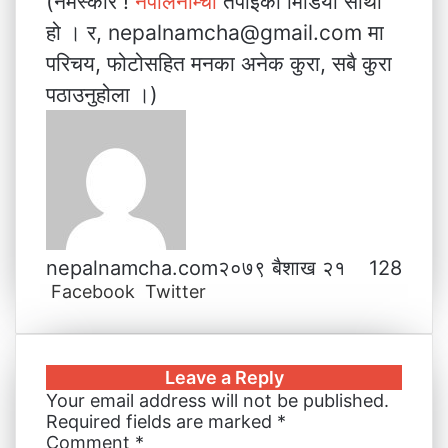
(नमस्कार !
नेपालनाम्चा
तपाईंको मिडिया साथी
हो । र, nepalnamcha@gmail.com मा
परिचय, फोटोसहित मनका अनेक कुरा, सबै कुरा
पठाउनुहोला ।)
nepalnamcha.com
२०७९ बैशाख २१
128
Facebook
Twitter
L
T
P
M
M
W
V
S
P
i
u
i
e
e
h
i
h
r
n
m
n
s
s
a
b
a
i
k
b
t
s
s
t
e
r
n
Leave a Reply
e
l
e
e
e
s
r
e
t
Your email address will not be published.
d
r
r
n
n
A
v
Required fields are marked
*
I
e
g
g
p
i
Comment
*
n
s
e
e
p
a