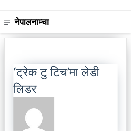
नेपालनाम्चा
Menu
Switc
S
skin
fo
‘ट्रेक टु टिच’मा लेडी
लिडर