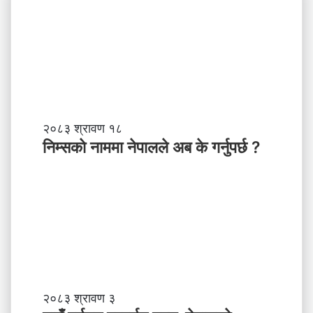
नि
२०८३ श्रावण १८
म्स
निम्सकाे नाममा नेपालले अब के गर्नुपर्छ ?
काे
ना
म
मा
ने
पा
ल
ले
अ
ब
गा
२०८३ श्रावण ३
के