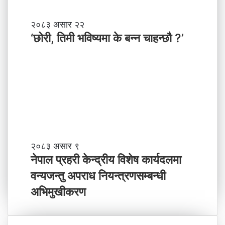
श
मा
‘
२०८३ असार २२
न
छो
‘छोरी, तिमी भविष्यमा के बन्न चाहन्छौ ?’
याँ
री
ने
,
तृ
ति
त्व
मी
भ
वि
ष्य
मा
के
ब
ने
२०८३ असार ९
न्न
पा
नेपाल प्रहरी केन्द्रीय विशेष कार्यदलमा
चा
ल
वन्यजन्तु अपराध नियन्त्रणसम्बन्धी
ह
प्र
न्छौ
ह
अभिमुखीकरण
?
री
’
के
न्द्री