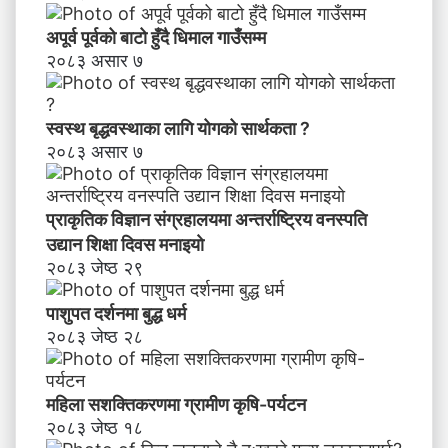
ण
स
अपूर्व पूर्वको बाटो हुँदै धिमाल गाउँसम्म
म्ब
२०८३ असार ७
न्धी
अ
भि
स्वस्थ बृद्धवस्थाका लागि योगको सार्थकता ?
मु
२०८३ असार ७
खी
क
र
प्राकृतिक विज्ञान संग्रहालयमा अन्तर्राष्ट्रिय वनस्पति
ण
उद्यान शिक्षा दिवस मनाइयाे
२०८३ जेष्ठ २९
पाशुपत दर्शनमा बुद्ध धर्म​
२०८३ जेष्ठ २८
महिला सशक्तिकरणमा ग्रामीण कृषि-पर्यटन
२०८३ जेष्ठ १८