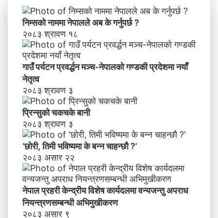
य
वि
निम्सकाे नाममा नेपालले अब के गर्नुपर्छ ?
शे
२०८३ श्रावण १८
ष
का
र्य
गाउँ पर्यटन प्रवर्द्धन मञ्च-नेपालकाे गण्डकी प्रदेशमा नयाँ
द
नेतृत्व
ल
२०८३ श्रावण ३
मा
व
प्रिन्सुको चकचके बानी
न्य
२०८३ श्रावण ३
ज
न्तु
‘छोरी, तिमी भविष्यमा के बन्न चाहन्छौ ?’
अ
२०८३ असार २२
प
रा
ध
नेपाल प्रहरी केन्द्रीय विशेष कार्यदलमा वन्यजन्तु अपराध
नि
य
नियन्त्रणसम्बन्धी अभिमुखीकरण
न्त्र
२०८३ असार ९