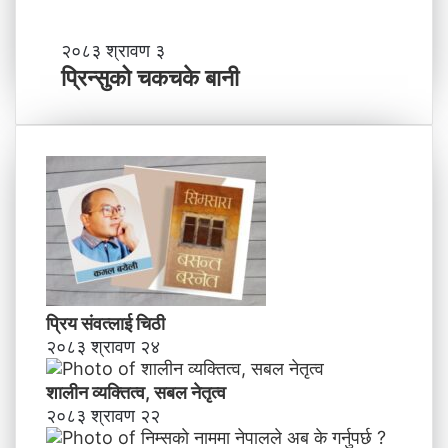
ञ्च
-
प्रि
२०८३ श्रावण ३
ने
न्सु
प्रिन्सुको चकचके बानी
पा
को
ल
च
काे
क
ग
च
ण्ड
के
की
बा
प्र
नी
दे
श
मा
न
प्रिय संवत्लाई चिठी
याँ
२०८३ श्रावण २४
ने
तृ
त्व
शालीन व्यक्तित्व, सबल नेतृत्व
२०८३ श्रावण २२