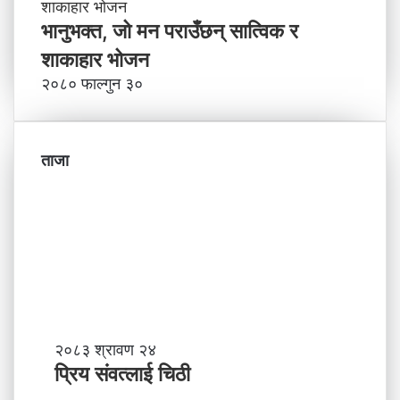
भानुभक्त, जो मन पराउँछन् सात्विक र
शाकाहार भोजन
२०८० फाल्गुन ३०
ताजा
प्रि
२०८३ श्रावण २४
य
प्रिय संवत्लाई चिठी
सं