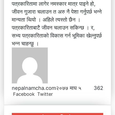
पत्रकारितामा लागेर नमस्कार मात्र पाइने हो,
जीवन गुजारा चलाउन त अरु नै पेशा गर्नुपर्छ भन्ने
मान्यता थियो । अहिले त्यस्तो छैन ।
पत्रकारिताबाटै जीवन चलाउन सकिन्छ । र,
सभ्य पत्रकारिताको विकास गर्न भूमिका खेल्नुपर्छ
भन्न चाहन्छु ।
nepalnamcha.com
२०७७ माघ ५
362
Facebook
Twitter
L
T
P
M
M
W
V
S
P
i
u
i
e
e
h
i
h
r
n
m
n
s
s
a
b
a
i
k
b
t
s
s
t
e
r
n