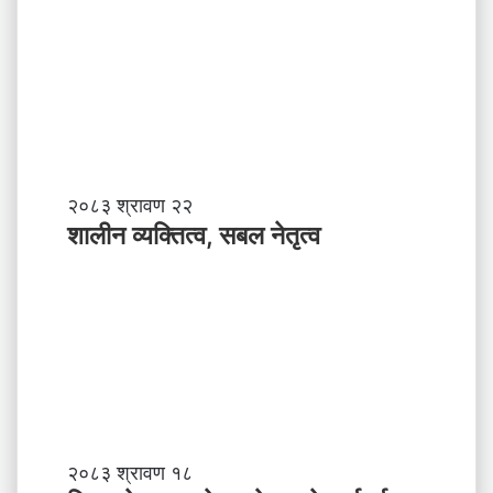
व
त्ला
ई
चि
ठी
शा
२०८३ श्रावण २२
ली
शालीन व्यक्तित्व, सबल नेतृत्व
न
व्य
क्ति
त्व
,
स
ब
ल
ने
तृ
नि
२०८३ श्रावण १८