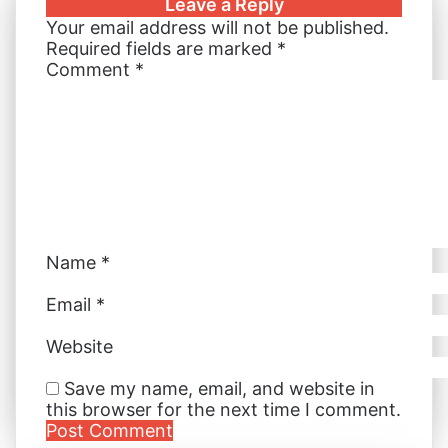
Leave a Reply
e
l
e
e
e
s
r
e
t
Your email address will not be published.
d
r
r
n
n
A
v
Required fields are marked
*
I
e
g
g
p
i
Comment
*
n
s
e
e
p
a
t
r
r
E
m
a
i
l
Name
*
Email
*
Website
Save my name, email, and website in
this browser for the next time I comment.