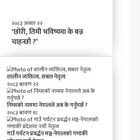
ण्ड
बा
की
नी
प्र
दे
‘
२०८३ असार २२
श
छो
‘छोरी, तिमी भविष्यमा के बन्न
मा
री
चाहन्छौ ?’
न
,
याँ
ति
ने
मी
तृ
भ
त्व
वि
शालीन व्यक्तित्व, सबल नेतृत्व
ष्य
२०८३ श्रावण २२
मा
के
ब
निम्सकाे नाममा नेपालले अब के गर्नुपर्छ ?
न्न
२०८३ श्रावण १८
चा
ह
न्छौ
?
गाउँ पर्यटन प्रवर्द्धन मञ्च-नेपालकाे गण्डकी