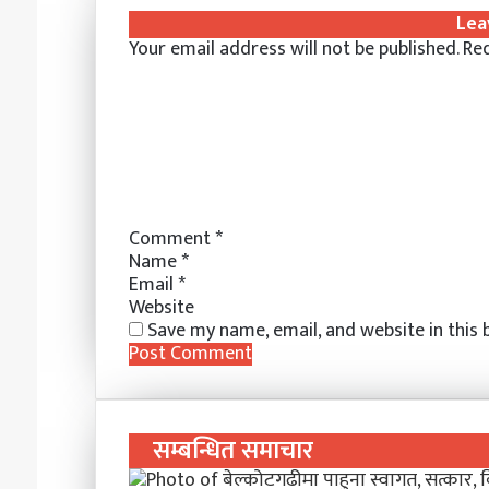
k
b
t
s
s
t
e
r
n
Lea
e
l
e
e
e
s
r
e
t
Your email address will not be published.
Req
d
r
r
n
n
A
v
I
e
g
g
p
i
n
s
e
e
p
a
t
r
r
E
m
a
i
l
Comment
*
Name
*
Email
*
Website
Save my name, email, and website in this
सम्बन्धित समाचार