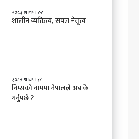
शा
२०८३ श्रावण २२
ली
शालीन व्यक्तित्व, सबल नेतृत्व
न
व्य
क्ति
त्व
,
स
ब
ल
नि
२०८३ श्रावण १८
ने
म्स
निम्सकाे नाममा नेपालले अब के
तृ
काे
त्व
गर्नुपर्छ ?
ना
म
मा
ने
पा
ल