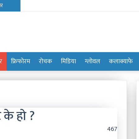
ोर
फ्रिफोरम
रोचक
मिडिया
ग्लोवल
कलाक्याफे
 के हो ?
467