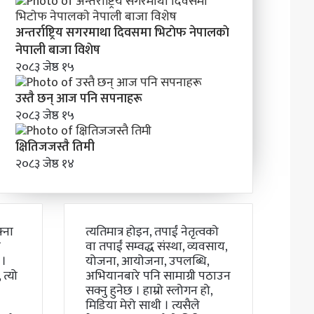
अन्तर्राष्ट्रिय सगरमाथा दिवसमा भिटाेफ नेपालकाे
नेपाली बाजा विशेष
२०८३ जेष्ठ १५
उस्तै छन् आज पनि सपनाहरू
२०८३ जेष्ठ १५
क्षितिजजस्तै तिमी
२०८३ जेष्ठ १४
्ना
त्यतिमात्र होइन, तपाईं नेतृत्वको
ो
वा तपाईं सम्वद्ध संस्था, व्यवसाय,
 ।
योजना, आयोजना, उपलब्धि,
त्यो
अभियानबारे पनि सामाग्री पठाउन
सक्नु हुनेछ । हाम्रो स्लोगन हो,
मिडिया मेरो साथी । त्यसैले