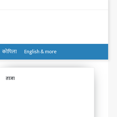
Log
In
कोपिला
English & more
Switch
Search
skin
for
ताजा