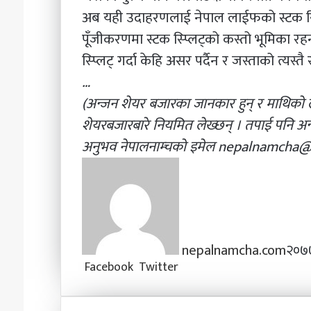
अब यही उदाहरणलाई नेपाल लाईफको स्टक स्प्लि
पूँजीकरणमा स्टक स्प्लिट्को कस्तो भूमिका रह
स्प्लिट् गर्दा केहि असर पर्दैन र जस्ताको त्यस्तै
…
(अन्जन शेयर बजारका जानकार हुन् र माथिको ल
शेयरबजारबारे नियमित लेख्छन् । तपाई पनि अन्
अनुभव
नेपालनाम्चको
इमेल
nepalnamcha@
nepalnamcha.com
२०७७
Facebook
Twitter
L
T
P
M
M
W
V
S
P
i
u
i
e
e
h
i
h
r
n
m
n
s
s
a
b
a
i