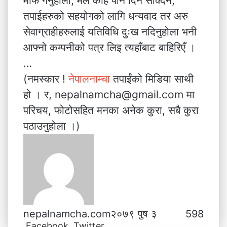
माफ गर्नुहोला, मैले केहि पनि दिन सक्दिनँ,
तपाईहरुको सहयोगको लागि धन्यवाद तर अरु
सेवाग्राहीहरुलाई यतिविधि दुःख नदिनुहोला भनी
आफ्नो कम्पनीको पत्र लिइ त्यहाँबाट बाहिरिएँ ।
…
(नमस्कार !
नेपालनाम्चा
तपाईंको मिडिया साथी
हो । र, nepalnamcha@gmail.com मा
परिचय, फोटोसहित मनका अनेक कुरा, सबै कुरा
पठाउनुहोला ।)
nepalnamcha.com
२०७९ पुष ३
598
Facebook
Twitter
L
T
P
M
M
W
V
S
P