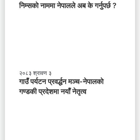
म्स
निम्सकाे नाममा नेपालले अब के गर्नुपर्छ ?
काे
ना
म
मा
ने
पा
ल
ले
अ
ब
गा
२०८३ श्रावण ३
के
उँ
गाउँ पर्यटन प्रवर्द्धन मञ्च-नेपालकाे
ग
प
गण्डकी प्रदेशमा नयाँ नेतृत्व
र्नु
र्य
प
ट
र्छ
न
?
प्र
व
र्द्ध
न