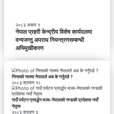
वि
ष्य
मा
के
ब
ने
२०८३ असार ९
न्न
पा
नेपाल प्रहरी केन्द्रीय विशेष कार्यदलमा
चा
ल
वन्यजन्तु अपराध नियन्त्रणसम्बन्धी
ह
प्र
न्छौ
ह
अभिमुखीकरण
?
री
’
के
न्द्री
य
वि
निम्सकाे नाममा नेपालले अब के गर्नुपर्छ ?
शे
२०८३ श्रावण १८
ष
का
र्य
गाउँ पर्यटन प्रवर्द्धन मञ्च-नेपालकाे गण्डकी प्रदेशमा नयाँ
द
नेतृत्व
ल
२०८३ श्रावण ३