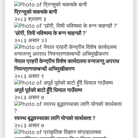
मा
व
प्रिन्सुको चकचके बानी
न्य
२०८३ श्रावण ३
ज
न्तु
‘छोरी, तिमी भविष्यमा के बन्न चाहन्छौ ?’
अ
२०८३ असार २२
प
रा
ध
नेपाल प्रहरी केन्द्रीय विशेष कार्यदलमा वन्यजन्तु अपराध
नि
य
नियन्त्रणसम्बन्धी अभिमुखीकरण
न्त्र
२०८३ असार ९
ण
स
अपूर्व पूर्वको बाटो हुँदै धिमाल गाउँसम्म
म्ब
२०८३ असार ७
न्धी
अ
भि
स्वस्थ बृद्धवस्थाका लागि योगको सार्थकता ?
मु
२०८३ असार ७
खी
क