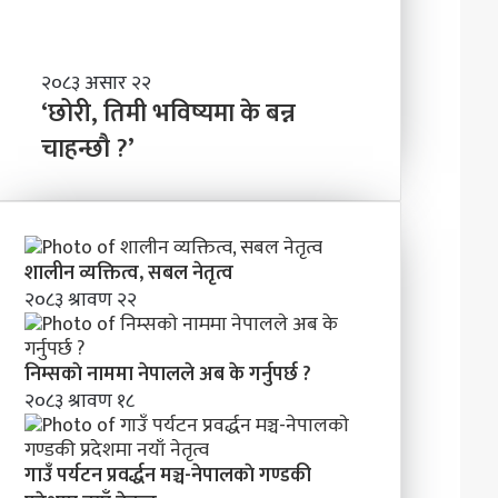
ण्ड
बा
की
नी
प्र
दे
‘
२०८३ असार २२
श
छो
‘छोरी, तिमी भविष्यमा के बन्न
मा
री
चाहन्छौ ?’
न
,
याँ
ति
ने
मी
तृ
भ
त्व
वि
शालीन व्यक्तित्व, सबल नेतृत्व
ष्य
२०८३ श्रावण २२
मा
के
ब
निम्सकाे नाममा नेपालले अब के गर्नुपर्छ ?
न्न
२०८३ श्रावण १८
चा
ह
न्छौ
?
गाउँ पर्यटन प्रवर्द्धन मञ्च-नेपालकाे गण्डकी