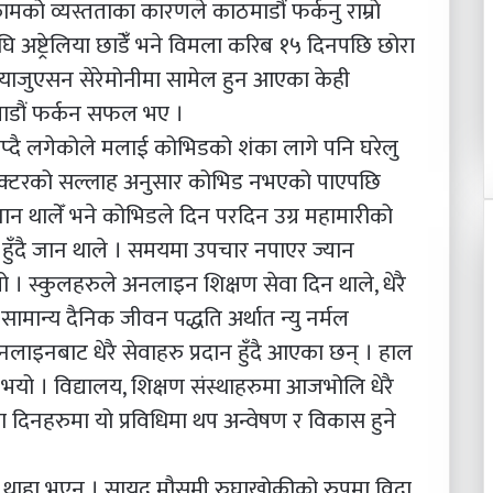
ामको व्यस्तताका कारणले काठमाडौं फर्कनु राम्रो
ि अष्ट्रेलिया छाडेंँ भने विमला करिब १५ दिनपछि छोरा
ग्रयाजुएसन सेरेमोनीमा सामेल हुन आएका केही
ाडौं फर्कन सफल भए ।
च्याप्दै लगेकोले मलाई कोभिडको शंका लागे पनि घरेलु
डाक्टरको सल्लाह अनुसार कोभिड नभएको पाएपछि
ान थालेँ भने कोभिडले दिन परदिन उग्र महामारीको
द हुँदै जान थाले । समयमा उपचार नपाएर ज्यान
 । स्कुलहरुले अनलाइन शिक्षण सेवा दिन थाले, धेरै
ान्य दैनिक जीवन पद्धति अर्थात न्यु नर्मल
इनबाट धेरै सेवाहरु प्रदान हुँदै आएका छन् । हाल
भयो । विद्यालय, शिक्षण संस्थाहरुमा आजभोलि धेरै
 दिनहरुमा यो प्रविधिमा थप अन्वेषण र विकास हुने
थाहा भएन । सायद मौसमी रुघाखोकीको रुपमा विदा