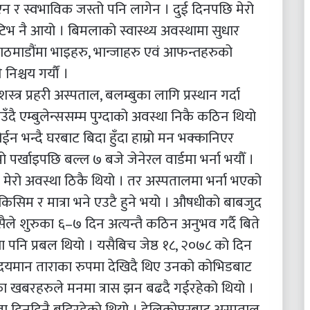
न र स्वभाविक जस्तो पनि लागेन । दुई दिनपछि मेरो
ेटिभ नै आयो । बिमलाको स्वास्थ्य अवस्थामा सुधार
ाठमाडौंमा भाइहरु, भान्जाहरु एवं आफन्तहरुको
श्चय गर्यौं ।
्त्र प्रहरी अस्पताल, बलम्बुका लागि प्रस्थान गर्दा
ै एम्बुलेन्ससम्म पुग्दाको अवस्था निकै कठिन थियो
ोईन भन्दै घरबाट बिदा हुँदा हाम्रो मन भक्कानिएर
पर्खाइपछि बल्ल ७ बजे जेनेरल वार्डमा भर्ना भयौँ ।
 मेरो अवस्था ठिकै थियो । तर अस्पतालमा भर्ना भएको
िसिम र मात्रा भने एउटै हुने भयो । औषधीको बाबजुद
सैले शुरुका ६–७ दिन अत्यन्तै कठिन अनुभव गर्दै बिते
ता पनि प्रबल थियो । यसैबिच जेष्ठ १८, २०७८ को दिन
मा उदयमान ताराका रुपमा देखिदै थिए उनको कोभिडबाट
लका खबरहरुले मनमा त्रास झन बढदै गईरहेको थियो ।
ा दिनदिनै बढिरहेको थियो । हेलिकोप्टरबाट अस्पताल