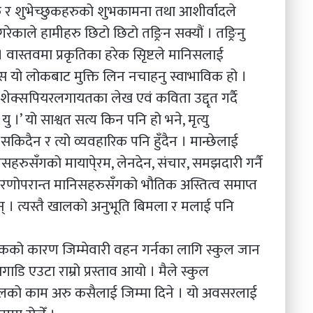
ु र शुभेच्छुकहरुको शुभकामना तथा आशीर्वादले
ेकाले हामीहरु छिटो छिटो तङ्रिन सक्यौं । तङ्रिनु
। वास्तवमा प्रकृतिका हरेक सृिष्टले मानिसलाई
स यो लोकबाट मुक्ति लिन नचाहनु स्वाभाविक हो ।
ा शेक्सपियरलगायतका लेख एवं कविता उद्दृत गर्दै
 यु ।’ यो साश्वत सत्य किन पनि हो भने, मृत्यु
दैन र त्यो व्यवहारिक पनि हुँदैन । मान्छेलाई
ुसँगको मायापे्रम, लेनदेन, संचार, समझदारी गर्नै
ले मरणोपरान्त मानिसहरुसँगको भौतिक अस्तित्व समाप्त
न् । त्यस्तै खालको अनुभूति बिमला र मलाई पनि
ापकको कारण जिम्मेवारी वहन गर्नका लागि स्कुल जान
गाडि एउटा राम्रो प्रस्ताव आयो । मैले स्कुल
्सिपलको काम अरु कसैलाई जिम्मा दिने । यो अवसरलाई