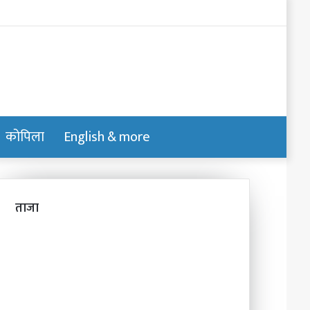
Log
In
कोपिला
English & more
Switch
Search
skin
for
ताजा