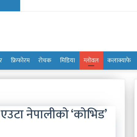
ोर
फ्रिफोरम
रोचक
मिडिया
ग्लोवल
कलाक्याफे
ो एउटा नेपालीको ‘कोभिड’