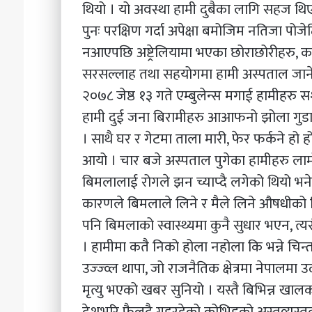
थियो । यो अवस्था हामी दुबैका लागि सहज थिए
पुनः परक्षिण गर्दा अपेक्षा बमोजिम नतिजा पोज
नआएपछि अष्ट्रेलियामा भएका छोराछोरीहरु, क
सरसल्लाह तथा सहयोगमा हामी अस्पताल जाने नि
२०७८ जेष्ठ १३ गते एम्बुलेन्स मगाई हामीहरु सशस
हामी दुई जना बिरामीहरु आआफनो झोला गुडाउँद
। साथै घर र गेटमा ताला मारी, फेर फर्कने हो ह
आयो । चार बजे अस्पताल पुगेका हामीहरु लामो 
बिमलालाई रोगले झन च्याप्दै लगेको थियो भने
कारणले बिमलाले लिने र मैले लिने औषधीको क
पनि बिमलाको स्वास्थ्यमा कुनै सुधार भएन, त्य
। हामीमा कतै निको होला नहोला कि भन्ने चिन्
उज्ज्व्ल थापा, जो राजनैतिक क्षेत्रमा नेपाल
मृत्यु भएको खबर सुनियो । यस्तै बिभिन्न खा
देशभरि फैलदै गइरहेको कोभिडको अस्तव्यस्तत