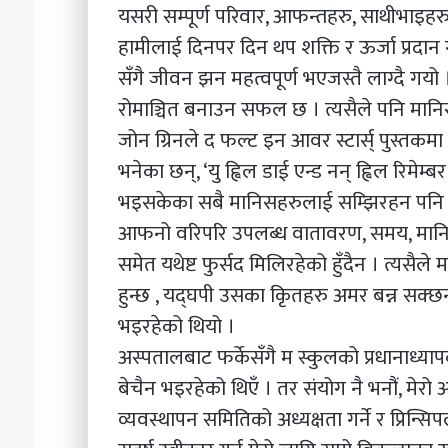
यसरी सम्पूर्ण परिवार, आफन्तहरु, साथीभाइहर
हामीलाई दिनपर दिन थप शक्ति र ऊर्जा प्रदान गर
सँगै जीवन झन महत्वपूर्ण भएजस्तै लाग्दै गयो 
रोमाञ्चित बनाउन सफल छ । त्यसैले पनि मानि
जोन ग्रिनले द फल्ट इन आवर स्टार्स् पुस्तकम
भनेका छन्, ‘यु ह्विल डाई एन्ड नन् ह्विल रिमेम्बर
भइसकेका सबै मानिसहरुलाई सम्झिरहन पनि सकि
आफनो वरिपरि उपलब्ध वातावरण, समय, मानिसहर
समेत यथेष्ट फुर्सद मिलिरहेको हुँदैन । त्यसै
हुन्छ , यद्घपी उसका कृितहरु अमर बन्न सक्छ
भइरहेको थियो ।
अस्पतालबाट फर्केसँगै म स्कुलको प्रधानाध्य
बेचैन भइरहेको थिएँ । तर संयोग नै भनौं, मेरो अ
व्यवस्थापन समितिको अध्यक्षता गर्ने र प्रिन