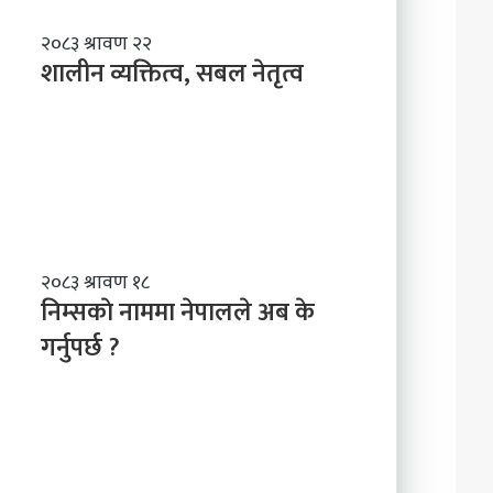
शा
२०८३ श्रावण २२
ली
शालीन व्यक्तित्व, सबल नेतृत्व
न
व्य
क्ति
त्व
,
स
ब
ल
नि
२०८३ श्रावण १८
ने
म्स
निम्सकाे नाममा नेपालले अब के
तृ
काे
त्व
गर्नुपर्छ ?
ना
म
मा
ने
पा
ल