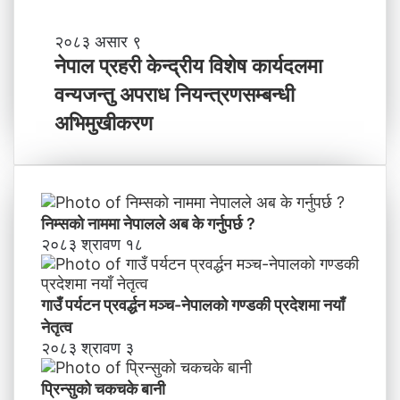
मा
के
ब
ने
२०८३ असार ९
न्न
पा
नेपाल प्रहरी केन्द्रीय विशेष कार्यदलमा
चा
ल
वन्यजन्तु अपराध नियन्त्रणसम्बन्धी
ह
प्र
न्छौ
ह
अभिमुखीकरण
?
री
’
के
न्द्री
य
वि
निम्सकाे नाममा नेपालले अब के गर्नुपर्छ ?
शे
२०८३ श्रावण १८
ष
का
र्य
गाउँ पर्यटन प्रवर्द्धन मञ्च-नेपालकाे गण्डकी प्रदेशमा नयाँ
द
नेतृत्व
ल
२०८३ श्रावण ३
मा
व
प्रिन्सुको चकचके बानी
न्य