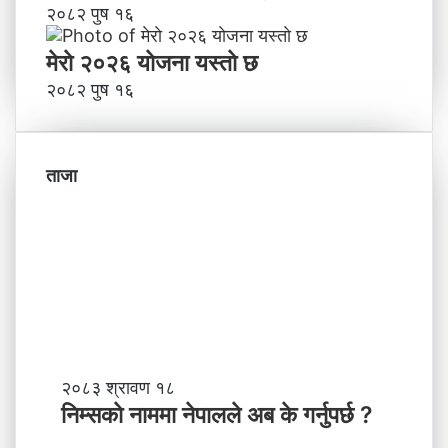
२०८२ पुष १६
मेराे २०२६ याेजना यस्ताे छ
२०८२ पुष १६
ताजा
नि
२०८३ श्रावण १८
म्स
निम्सकाे नाममा नेपालले अब के गर्नुपर्छ ?
काे