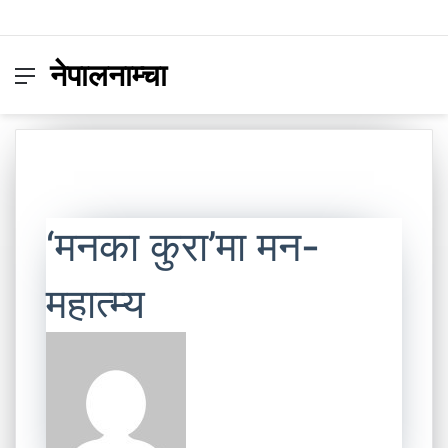
नेपालनाम्चा
Menu
Switc
S
skin
fo
‘मनका कुरा’मा मन-
महात्म्य