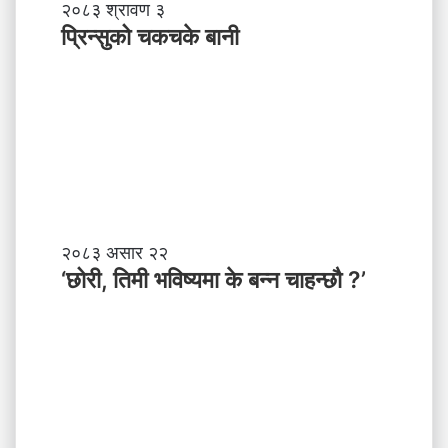
प्रि
२०८३ श्रावण ३
ने
न्सु
प्रिन्सुको चकचके बानी
पा
को
ल
च
काे
क
ग
च
ण्ड
के
की
बा
प्र
नी
दे
श
मा
‘
२०८३ असार २२
न
छो
‘छोरी, तिमी भविष्यमा के बन्न चाहन्छौ ?’
याँ
री
ने
,
तृ
ति
त्व
मी
भ
वि
ष्य