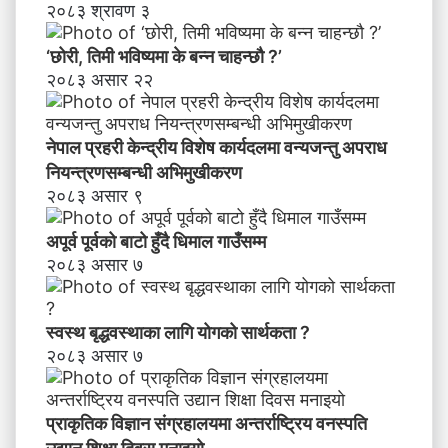
२०८३ श्रावण ३
ज
न्तु
‘छोरी, तिमी भविष्यमा के बन्न चाहन्छौ ?’
अ
२०८३ असार २२
प
रा
ध
नेपाल प्रहरी केन्द्रीय विशेष कार्यदलमा वन्यजन्तु अपराध
नि
य
नियन्त्रणसम्बन्धी अभिमुखीकरण
न्त्र
२०८३ असार ९
ण
स
अपूर्व पूर्वको बाटो हुँदै धिमाल गाउँसम्म
म्ब
२०८३ असार ७
न्धी
अ
भि
स्वस्थ बृद्धवस्थाका लागि योगको सार्थकता ?
मु
२०८३ असार ७
खी
क
र
प्राकृतिक विज्ञान संग्रहालयमा अन्तर्राष्ट्रिय वनस्पति
ण