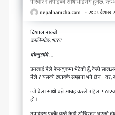
परिवार र तपाईंका साथीभाईसँगै हुनेछ, स्तम्
चाहन्छौ
?’
nepalnamcha.com
२०७८ बैशाख २
२०८३ असार २२
२०८३ श्रावण २२
‘छोरी, तिमी भविष्यमा के बन्न चाहन्छौ ?’
शालीन व्यक्तित्व, सब
विशाल नाल्बो
कालिम्पोङ, भारत
बोल्नुअघि
…
उनलाई मैले फेसबुकमा भेटेको हुँ, केही सालअग
मैले ? यसको ठ्याक्कै सम्झना भने छैन । तर,
त्यो बेला साथी बन्ने आग्रह कस्ले पहिला पठाए
हो ।
तपाईहरु पक्कै यस्तै केही सोचिरहनु भएको हो