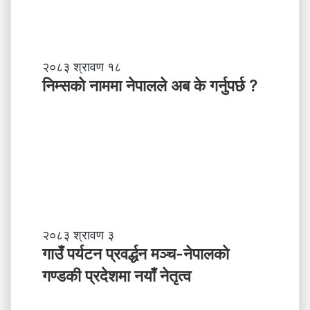
स
ब
ल
ने
तृ
नि
२०८३ श्रावण १८
त्व
म्स
निम्सकाे नाममा नेपालले अब के गर्नुपर्छ ?
काे
ना
म
मा
ने
पा
ल
ले
अ
ब
गा
२०८३ श्रावण ३
के
उँ
गाउँ पर्यटन प्रवर्द्धन मञ्च-नेपालकाे
ग
प
गण्डकी प्रदेशमा नयाँ नेतृत्व
र्नु
र्य
प
ट