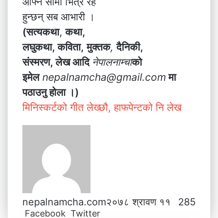
आफ्नै सीमा भित्र रहे
हुन्छन् सब आभारी ।
(सत्यकथा
,
कथा,
लघुकथा, कविता,
मुक्तक
,
दैनिकी,
संस्मरण, लेख आदि
नेपालनाम्चा
को
इमेल
nepalnamcha@gmail.com
मा
पठाउनु होला ।)
मिनिस्कर्टको गीत लेख्छौ, हाफपेन्टको नि लेख
nepalnamcha.com
२०७८ श्रावण ११
285
Facebook
Twitter
L
T
P
M
M
W
V
S
P