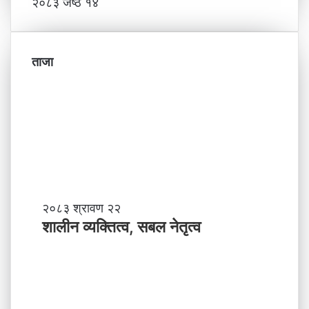
२०८३ जेष्ठ १४
ताजा
शा
२०८३ श्रावण २२
ली
शालीन व्यक्तित्व, सबल नेतृत्व
न
व्य
क्ति
त्व
,