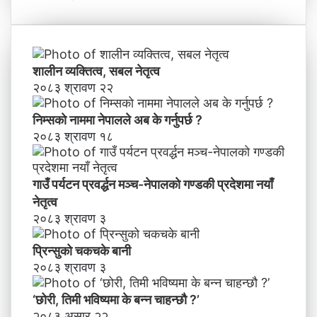
री
ने
,
तृ
ति
त्व
मी
भ
शालीन व्यक्तित्व, सबल नेतृत्व
वि
२०८३ श्रावण २२
ष्य
मा
निम्सकाे नाममा नेपालले अब के गर्नुपर्छ ?
के
२०८३ श्रावण १८
ब
न्न
चा
गाउँ पर्यटन प्रवर्द्धन मञ्च-नेपालकाे गण्डकी प्रदेशमा नयाँ
ह
नेतृत्व
न्छौ
२०८३ श्रावण ३
?
’
प्रिन्सुको चकचके बानी
२०८३ श्रावण ३
‘छोरी, तिमी भविष्यमा के बन्न चाहन्छौ ?’
२०८३ असार २२