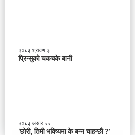
र्छ
न
?
प्र
व
र्द्ध
न
म
ञ्च
-
प्रि
२०८३ श्रावण ३
ने
न्सु
प्रिन्सुको चकचके बानी
पा
को
ल
च
काे
क
ग
च
ण्ड
के
की
बा
प्र
नी
दे
श
मा
‘
२०८३ असार २२
न
छो
‘छोरी, तिमी भविष्यमा के बन्न चाहन्छौ ?’
याँ