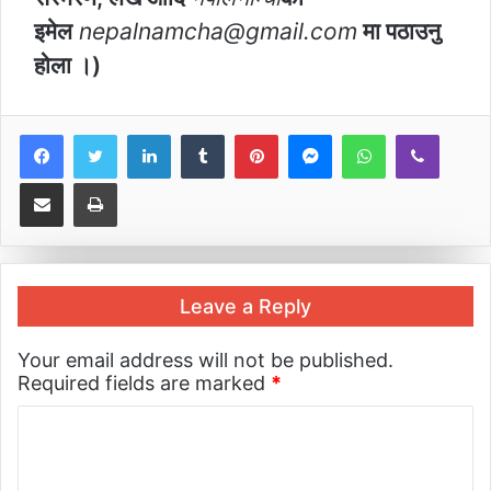
इमेल
nepalnamcha@gmail.com
मा पठाउनु
होला ।)
LinkedIn
Tumblr
Pinterest
Messenger
WhatsApp
Viber
Share via Email
Print
Leave a Reply
Your email address will not be published.
Required fields are marked
*