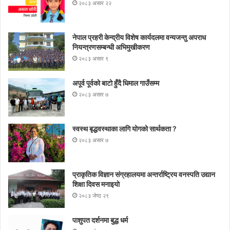
२०८३ असार २२
नेपाल प्रहरी केन्द्रीय विशेष कार्यदलमा वन्यजन्तु अपराध
नियन्त्रणसम्बन्धी अभिमुखीकरण
२०८३ असार ९
अपूर्व पूर्वको बाटो हुँदै धिमाल गाउँसम्म
२०८३ असार ७
स्वस्थ बृद्धवस्थाका लागि योगको सार्थकता ?
२०८३ असार ७
प्राकृतिक विज्ञान संग्रहालयमा अन्तर्राष्ट्रिय वनस्पति उद्यान
शिक्षा दिवस मनाइयाे
२०८३ जेष्ठ २९
पाशुपत दर्शनमा बुद्ध धर्म​