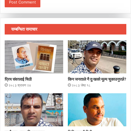
सम्बन्धित समाचार
प्रिय संवत्लाई चिठी
किन जनताले नै दुःखको मूल्य चुकाउनुपर्छ?
२०८३ श्रावण २४
२०८३ जेष्ठ १८