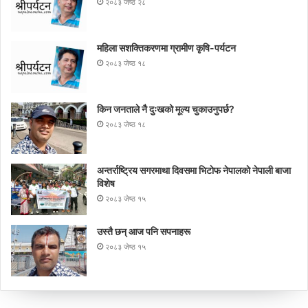
२०८३ जेष्ठ २८
महिला सशक्तिकरणमा ग्रामीण कृषि-पर्यटन
२०८३ जेष्ठ १८
किन जनताले नै दुःखको मूल्य चुकाउनुपर्छ?
२०८३ जेष्ठ १८
अन्तर्राष्ट्रिय सगरमाथा दिवसमा भिटाेफ नेपालकाे नेपाली बाजा
विशेष
२०८३ जेष्ठ १५
उस्तै छन् आज पनि सपनाहरू
२०८३ जेष्ठ १५