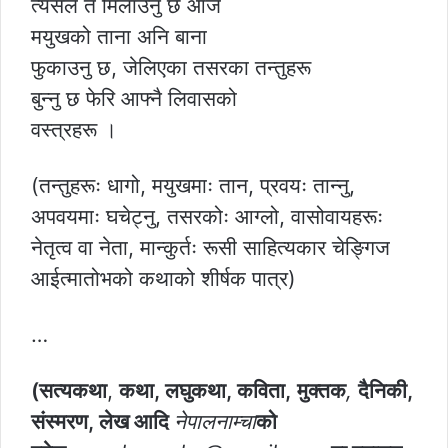
त्यसैले त मिलाउनु छ आज
मयुखको ताना अनि बाना
फुकाउनु छ, जेलिएका तसरका तन्तुहरू
बुन्नु छ फेरि आफ्नै लिवासको
वस्त्रहरू ।
(तन्तुहरूः धागो, मयुखमाः तान, प्रवयः तान्नु,
अपवयमाः घचेट्नु, तसरकोः आग्लो, वासोवायहरूः
नेतृत्व वा नेता, मान्कुर्तः रूसी साहित्यकार चेङ्गिज
आईत्मातोभको कथाको शीर्षक पात्र)
…
(सत्यकथा
,
कथा, लघुकथा, कविता,
मुक्तक
,
दैनिकी,
संस्मरण, लेख आदि
नेपालनाम्चा
को