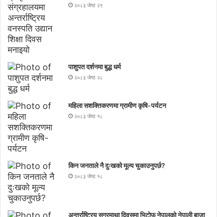
२०८३ जेष्ठ २९
पाशुपत दर्शनमा बुद्ध धर्म​
२०८३ जेष्ठ २८
महिला सशक्तिकरणमा ग्रामीण कृषि-पर्यटन
२०८३ जेष्ठ १८
किन जनताले नै दुःखको मूल्य चुकाउनुपर्छ?
२०८३ जेष्ठ १८
अन्तर्राष्ट्रिय सगरमाथा दिवसमा भिटाेफ नेपालकाे नेपाली बाजा