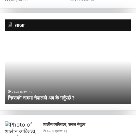
ताजा
निम्सकाे
गा
नाममा
पर
नेपालले
प्र
अब
मञ
के
ने
गर्नुपर्छ
गण
?
प्
नय
२०८३ श्रावण १८
नेत
निम्सकाे नाममा नेपालले अब के गर्नुपर्छ ?
ग
शालीन व्यक्तित्व, सबल नेतृत्व
२०८३ श्रावण २२