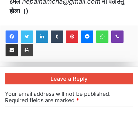
इमेल
nepalnamcha@gmail.com
मा पठाउनु
होला ।)
LinkedIn
Tumblr
Pinterest
Messenger
WhatsApp
Viber
Share via Email
Print
Leave a Reply
Your email address will not be published.
Required fields are marked
*