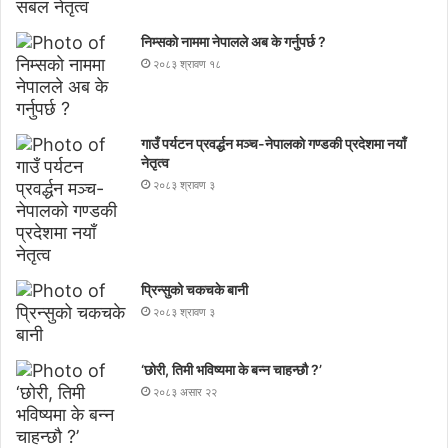
निम्सकाे नाममा नेपालले अब के गर्नुपर्छ ?
२०८३ श्रावण १८
गाउँ पर्यटन प्रवर्द्धन मञ्च-नेपालकाे गण्डकी प्रदेशमा नयाँ
नेतृत्व
२०८३ श्रावण ३
प्रिन्सुको चकचके बानी
२०८३ श्रावण ३
‘छोरी, तिमी भविष्यमा के बन्न चाहन्छौ ?’
२०८३ असार २२