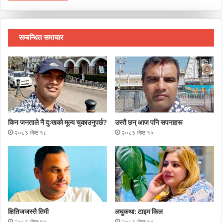
सम्बन्धित समाचार
किन जनताले नै दुःखको मूल्य चुकाउनुपर्छ?
उस्तै छन् आज पनि सपनाहरू
२०८३ जेष्ठ १८
२०८३ जेष्ठ १५
क्षितिजजस्तै तिमी
लघुकथा: टाइम किल
२०८३ जेष्ठ १४
२०८३ जेष्ठ १४