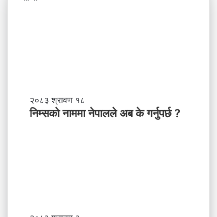
नि
२०८३ श्रावण १८
म्स
निम्सकाे नाममा नेपालले अब के गर्नुपर्छ ?
काे
ना
म
मा
ने
पा
ल
ले
अ