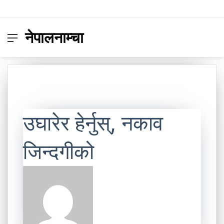
नेपालनाम्चा
Menu
Switc
S
skin
fo
उघारेर हेर्नुस्, नकाव
जिन्दगीको