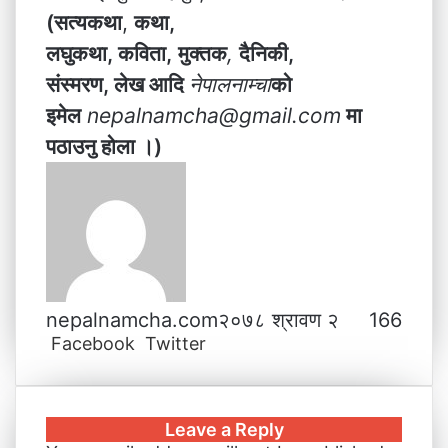
(सत्यकथा
,
कथा,
लघुकथा, कविता,
मुक्तक
,
दैनिकी,
संस्मरण, लेख आदि
नेपालनाम्चा
को
इमेल
nepalnamcha@gmail.com
मा
पठाउनु होला ।)
nepalnamcha.com
२०७८ श्रावण २
166
Facebook
Twitter
L
T
P
M
M
W
V
S
P
i
u
i
e
e
h
i
h
r
n
m
n
s
s
a
b
a
i
k
b
t
s
s
t
e
r
n
Leave a Reply
e
l
e
e
e
s
r
e
t