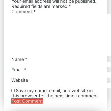
Your email address will not be published.
d
r
r
n
n
A
v
Required fields are marked
*
I
e
g
g
p
i
Comment
*
n
s
e
e
p
a
t
r
r
E
m
a
i
l
Name
*
Email
*
Website
Save my name, email, and website in
this browser for the next time I comment.