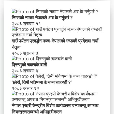
न्द्री
य
वि
निम्सकाे नाममा नेपालले अब के गर्नुपर्छ ?
शे
२०८३ श्रावण १८
ष
का
र्य
गाउँ पर्यटन प्रवर्द्धन मञ्च-नेपालकाे गण्डकी प्रदेशमा नयाँ
द
नेतृत्व
ल
२०८३ श्रावण ३
मा
व
प्रिन्सुको चकचके बानी
न्य
२०८३ श्रावण ३
ज
न्तु
‘छोरी, तिमी भविष्यमा के बन्न चाहन्छौ ?’
अ
२०८३ असार २२
प
रा
ध
नेपाल प्रहरी केन्द्रीय विशेष कार्यदलमा वन्यजन्तु अपराध
नि
य
नियन्त्रणसम्बन्धी अभिमुखीकरण