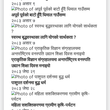
न्त्र
२०८३ असार ९
ण
स
अपूर्व पूर्वको बाटो हुँदै धिमाल गाउँसम्म
म्ब
२०८३ असार ७
न्धी
अ
भि
स्वस्थ बृद्धवस्थाका लागि योगको सार्थकता ?
मु
२०८३ असार ७
खी
क
र
प्राकृतिक विज्ञान संग्रहालयमा अन्तर्राष्ट्रिय वनस्पति
ण
उद्यान शिक्षा दिवस मनाइयाे
२०८३ जेष्ठ २९
पाशुपत दर्शनमा बुद्ध धर्म​
२०८३ जेष्ठ २८
महिला सशक्तिकरणमा ग्रामीण कृषि-पर्यटन