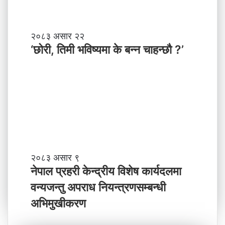
नी
दे
श
मा
‘
२०८३ असार २२
न
छो
‘छोरी, तिमी भविष्यमा के बन्न चाहन्छौ ?’
याँ
री
ने
,
तृ
ति
त्व
मी
भ
वि
ष्य
मा
के
ब
ने
२०८३ असार ९
न्न
पा
नेपाल प्रहरी केन्द्रीय विशेष कार्यदलमा
चा
ल
वन्यजन्तु अपराध नियन्त्रणसम्बन्धी
ह
प्र
न्छौ
ह
अभिमुखीकरण
?
री
’
के