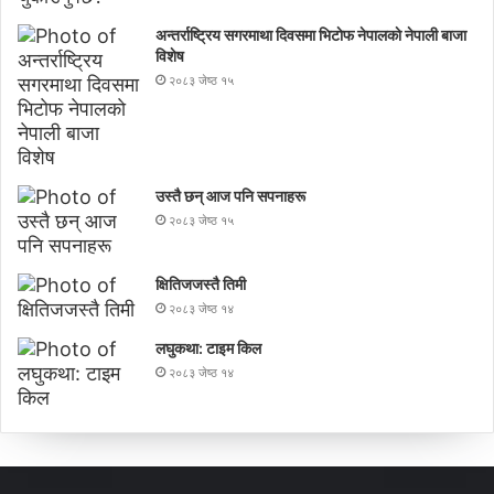
अन्तर्राष्ट्रिय सगरमाथा दिवसमा भिटाेफ नेपालकाे नेपाली बाजा
विशेष
२०८३ जेष्ठ १५
उस्तै छन् आज पनि सपनाहरू
२०८३ जेष्ठ १५
क्षितिजजस्तै तिमी
२०८३ जेष्ठ १४
लघुकथा: टाइम किल
२०८३ जेष्ठ १४