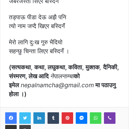
जबरजस्ती सिएर बस्दिनँ
तड्पाऊ पीडा देऊ अझै पनि
त्यो नाम जप्दै खिएर बस्दिनँ
मेरो लागि दुःख गुरु भैदियो
सहन्छु चिन्ता लिएर बस्दिनँ ।
(सत्यकथा
,
कथा, लघुकथा, कविता,
मुक्तक
,
दैनिकी,
संस्मरण, लेख आदि
नेपालनाम्चा
को
इमेल
nepalnamcha@gmail.com
मा पठाउनु
होला ।)
LinkedIn
Tumblr
Pinterest
Messenger
WhatsApp
Viber
Share via Email
Print