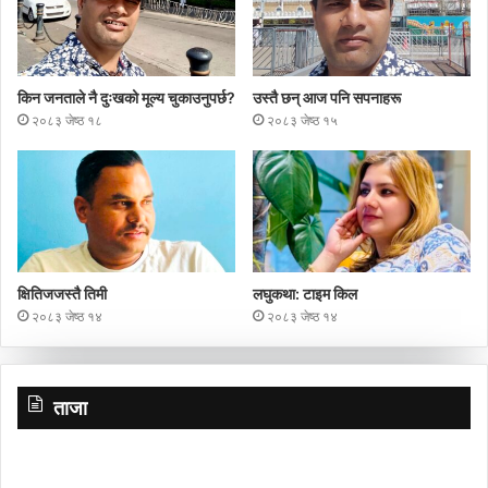
किन जनताले नै दुःखको मूल्य चुकाउनुपर्छ?
उस्तै छन् आज पनि सपनाहरू
२०८३ जेष्ठ १८
२०८३ जेष्ठ १५
क्षितिजजस्तै तिमी
लघुकथा: टाइम किल
२०८३ जेष्ठ १४
२०८३ जेष्ठ १४
ताजा
गाउँ
प्र
पर्यटन
च