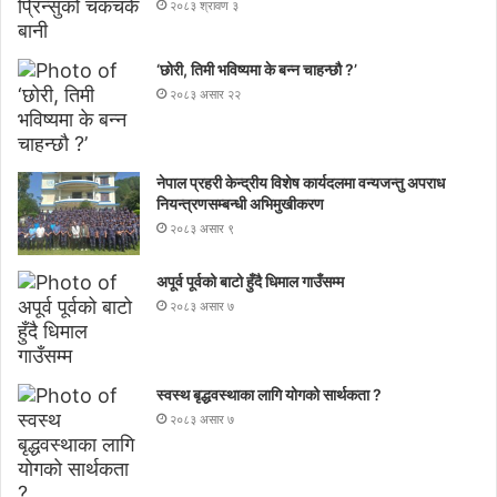
२०८३ श्रावण ३
‘छोरी, तिमी भविष्यमा के बन्न चाहन्छौ ?’
२०८३ असार २२
नेपाल प्रहरी केन्द्रीय विशेष कार्यदलमा वन्यजन्तु अपराध
नियन्त्रणसम्बन्धी अभिमुखीकरण
२०८३ असार ९
अपूर्व पूर्वको बाटो हुँदै धिमाल गाउँसम्म
२०८३ असार ७
स्वस्थ बृद्धवस्थाका लागि योगको सार्थकता ?
२०८३ असार ७