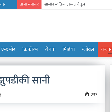
ताजा समाचार
शालीन व्यक्तित्व, सबल नेतृत्व
ट एन्ड मोर
फ्रिफोरम
रोचक
मिडिया
ग्लोवल
कलाक्
झुपडीकी सानी
प्रिय
१
233
संवत्लाई
चिठी