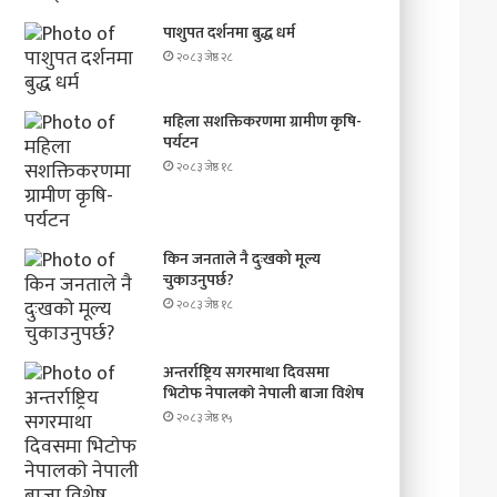
पाशुपत दर्शनमा बुद्ध धर्म​
२०८३ जेष्ठ २८
महिला सशक्तिकरणमा ग्रामीण कृषि-
पर्यटन
२०८३ जेष्ठ १८
किन जनताले नै दुःखको मूल्य
चुकाउनुपर्छ?
२०८३ जेष्ठ १८
अन्तर्राष्ट्रिय सगरमाथा दिवसमा
भिटाेफ नेपालकाे नेपाली बाजा विशेष
२०८३ जेष्ठ १५