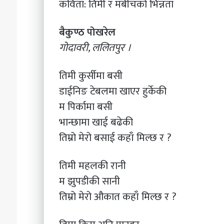
कविता: तिमी र मबीचको भिन्नता
बैकुण्ठ पोखरेल
२०८३ श्रावण ३
गोदावरी, ललितपुर ।
प्रिन्सुको चकचके बान
तिमी कुर्सीमा बसी
डाईनिङ टेबलमा खाएर हुर्केकी
म पिर्कामा बसी
भान्छामा खाई बढेकी
तिम्रो मेरो बसाई कहाँ मिल्छ र ?
तिमी महलकी रानी
म झुपडीकी सानी
तिम्रो मेरो औकात कहाँ मिल्छ र ?