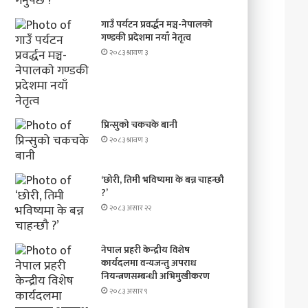
गाउँ पर्यटन प्रवर्द्धन मञ्च-नेपालकाे
गण्डकी प्रदेशमा नयाँ नेतृत्व
२०८३ श्रावण ३
प्रिन्सुको चकचके बानी
२०८३ श्रावण ३
‘छोरी, तिमी भविष्यमा के बन्न चाहन्छौ
?’
२०८३ असार २२
नेपाल प्रहरी केन्द्रीय विशेष
कार्यदलमा वन्यजन्तु अपराध
नियन्त्रणसम्बन्धी अभिमुखीकरण
२०८३ असार ९