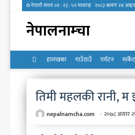
नेपालनाम्चा
होमपेज
हालखबर
गाउँठाउँ
पर्यटन
मार्के
तिमी महलकी रानी, म 
प्रिन्सुको
nepalnamcha.com
२०७८ असार २
चकचके
बानी