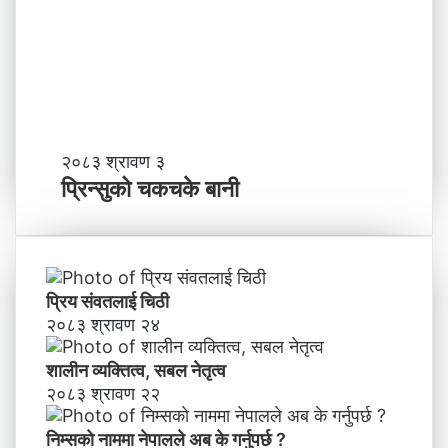
?
प्र
व
र्द्ध
न
म
ञ्च
-
प्रि
२०८३ श्रावण ३
ने
न्सु
प्रिन्सुको चकचके बानी
पा
को
ल
च
काे
क
ग
च
ण्ड
के
प्रिय संवतलाई चिठी
की
बा
२०८३ श्रावण २४
प्र
नी
दे
शालीन व्यक्तित्व, सबल नेतृत्व
श
मा
२०८३ श्रावण २२
न
याँ
निम्सकाे नाममा नेपालले अब के गर्नुपर्छ ?