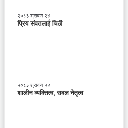
प्रि
२०८३ श्रावण २४
य
प्रिय संवतलाई चिठी
सं
व
त
ला
ई
चि
ठी
शा
२०८३ श्रावण २२
ली
शालीन व्यक्तित्व, सबल नेतृत्व
न
व्य
क्ति
त्व
,