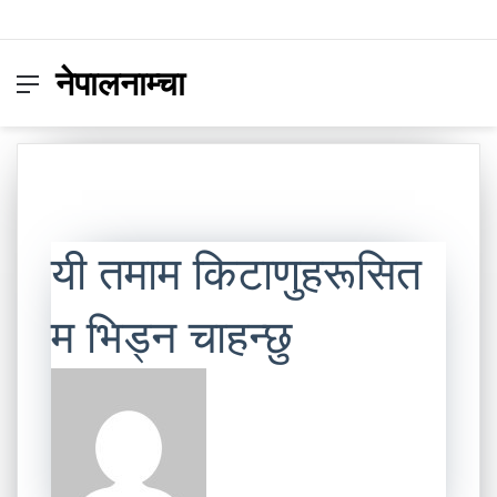
नेपालनाम्चा
Menu
Switc
S
skin
fo
यी तमाम किटाणुहरूसित
म भिड्न चाहन्छु