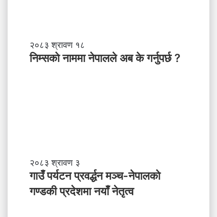
स
ब
ल
ने
तृ
नि
२०८३ श्रावण १८
त्व
म्स
निम्सकाे नाममा नेपालले अब के गर्नुपर्छ ?
काे
ना
म
मा
ने
पा
ल
ले
अ
ब
गा
२०८३ श्रावण ३
के
उँ
गाउँ पर्यटन प्रवर्द्धन मञ्च-नेपालकाे
ग
प
गण्डकी प्रदेशमा नयाँ नेतृत्व
र्नु
र्य
प
ट
र्छ
न