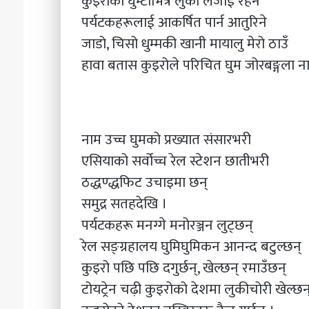
कुइरोको घुम्टोभित्र लुकी लजाई रहने
पर्यटकहरूलाई आकर्षित पार्न आतुरिने
जाडो, चिसो धुम्मकी खानी मायालु मेरो ठाउँ
हावा बतास कुइरोले परिचित घुम जोरबङ्गला ना
नाम उच्च घुमको प्रख्यात संसारभरी
एसियाको सर्वोच्च रेल स्टेशन छातीभरी
ठद्धण्द्धफिट उचाइमा छन्
समुद्र सतहदेखि ।
पर्यटकहरू मनग्गे मनोरञ्जन लुट्छन्
रेल सङ्ग्रहालय घुमिघुमिकन आनन्द बटुल्छन्
कुइरो पछि पछि दगुर्छन्, खेल्छन् रमाउँछन्
टोयट्रेन चढ़ी कुइरोको देशमा लुकीचोरी खेल्छन