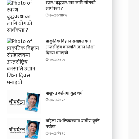
स्वस्थ बृद्धवस्थाका लागि योगको
सार्थकता ?
२०८३ असार ७
प्राकृतिक विज्ञान संग्रहालयमा
अन्तर्राष्ट्रिय वनस्पति उद्यान शिक्षा
दिवस मनाइयाे
२०८३ जेष्ठ २९
पाशुपत दर्शनमा बुद्ध धर्म​
२०८३ जेष्ठ २८
महिला सशक्तिकरणमा ग्रामीण कृषि-
पर्यटन
२०८३ जेष्ठ १८