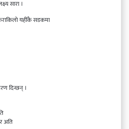
्ष्य सारा ।
फराकिलो यहींकै सडकमा
रण दिन्छन् ।
ति
दर अति