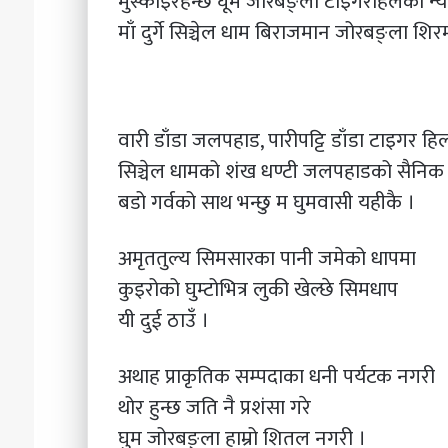
मुस्काइरहन्छे घूम जोरबङ्ला टाइगरहिलको न्
माँ दुर्गे सिञ्चेल धाम बिराजमान जोरबङ्ला शिर
वारी डाँडा जलपहाड, पारीपट्टि डाँडा टाइगर हि
सिञ्चेल धामको शंख धण्टी जलपहाडको सैनिक
बडो गर्वको साथ भन्छु म घुमवासी यहीकै ।
अमृततुल्य सिमसारका पानी जमेको धापमा
कुइरोको घुम्टोभित्र लुकी खेल्छे सिमधाप
यी दुई ठाउँ ।
अथाह प्राकृतिक सम्पदाका धनी पर्यटक नगरी
थोर हुन्छ जति नै प्रशंसा गरे
घुम जोरबङ्ला हाम्रो शितल नगरी ।