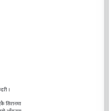
्दरी ।
टुकै सिरानमा