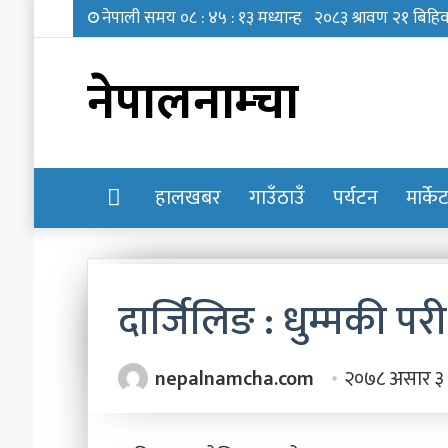
नेपालनाम्चा
होमपेज
हालखबर
गाउँठाउँ
पर्यटन
मार्के
दार्जिलिङ : धुम्मकी परी
नेपाल
nepalnamcha.com
२०७८ असार ३
प्रहरी
केन्द्रीय
विशेष
कार्यदलमा