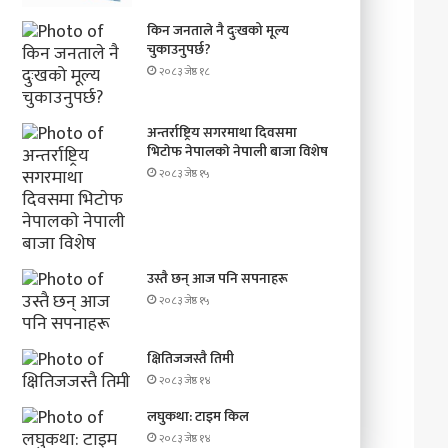
किन जनताले नै दुःखको मूल्य
चुकाउनुपर्छ?
२०८३ जेष्ठ १८
अन्तर्राष्ट्रिय सगरमाथा दिवसमा
भिटाेफ नेपालकाे नेपाली बाजा विशेष
२०८३ जेष्ठ १५
उस्तै छन् आज पनि सपनाहरू
२०८३ जेष्ठ १५
क्षितिजजस्तै तिमी
२०८३ जेष्ठ १४
लघुकथा: टाइम किल
२०८३ जेष्ठ १४