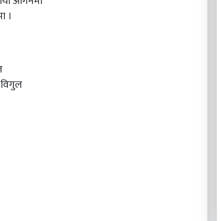
यायो आँगनमा
मा ।
ल
 विगुल