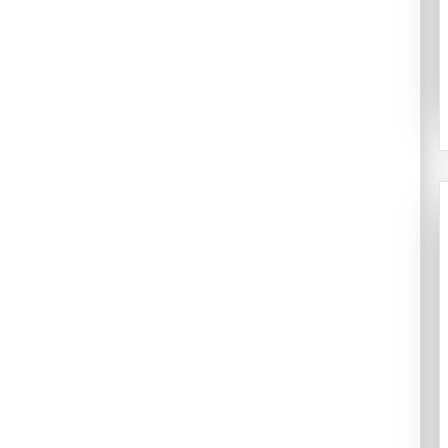
गर्नुपर्छ
?
य विशेष कार्यदलमा
्त्रणसम्बन्धी
२०८३ श्रावण १८
निम्सकाे नाममा नेपालले अब के गर्नुपर्छ ?