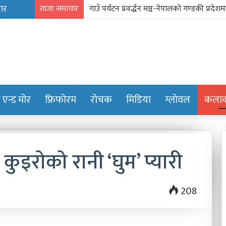
ताजा समाचार
प्रिन्सुको चकचके बानी
ट एन्ड मोर
फ्रिफोरम
रोचक
मिडिया
ग्लोवल
कलाक्
 कुइरोको रानी ‘घुम’ प्यारी
निम्सकाे
208
नाममा
नेपालले
अब
के