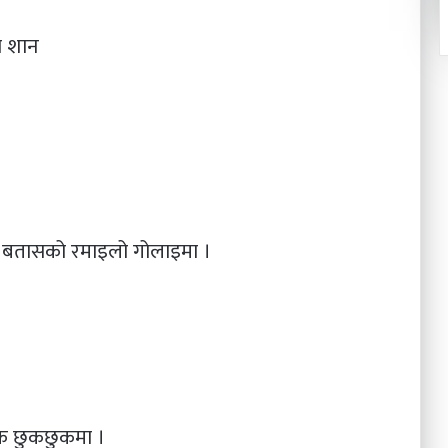
ो शान
न्छ बतासको रमाइलो गोलाइमा ।
ुक छुकछुकमा ।