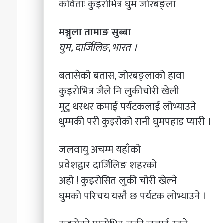
कविताः कुइरोभित्र घुम जोरबङ्ला
वन्यजन्तु
२०८३ असार ९
अपराध
नेपाल प्रहरी केन्द्री
मञ्जुला तामाङ सुब्बा
नियन्त्रणसम्बन्धी
वन्यजन्तु अपराध नियन
अभिमुखीकरण
घुम, दार्जिलिङ, भारत ।
अभिमुखीकरण
बतासेको बतास, जोरबङ्लाको हावा
कुइरोभित्र जैले नि लुकीचोरी खेली
मुटु थरथर कमाई पर्यटकलाई लोभ्याउऩे
धुम्मकी परी कुइरोको रानी घुमपहाड प्यारी ।
जलवायु अचम्म यहाँको
प्रवेशद्वार दार्जिलिङ शहरको
अहो ! कुइरोसित लुकी चोरी खेल्ने
घुमको परिचय यस्तै छ पर्यटक लोभ्याउने ।