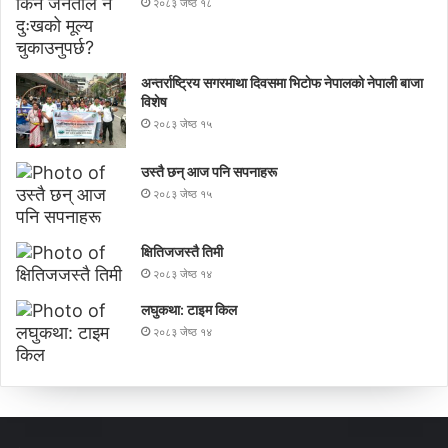
२०८३ जेष्ठ १८
अन्तर्राष्ट्रिय सगरमाथा दिवसमा भिटाेफ नेपालकाे नेपाली बाजा
विशेष
२०८३ जेष्ठ १५
उस्तै छन् आज पनि सपनाहरू
२०८३ जेष्ठ १५
क्षितिजजस्तै तिमी
२०८३ जेष्ठ १४
लघुकथा: टाइम किल
२०८३ जेष्ठ १४