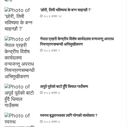
‘छोरी, तिमी भविष्यमा के बन्न चाहन्छौ ?’
२०८३ असार २२
नेपाल प्रहरी केन्द्रीय विशेष कार्यदलमा वन्यजन्तु अपराध
नियन्त्रणसम्बन्धी अभिमुखीकरण
२०८३ असार ९
अपूर्व पूर्वको बाटो हुँदै धिमाल गाउँसम्म
२०८३ असार ७
स्वस्थ बृद्धवस्थाका लागि योगको सार्थकता ?
२०८३ असार ७