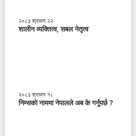
शा
२०८३ श्रावण २२
ली
शालीन व्यक्तित्व, सबल नेतृत्व
न
व्य
क्ति
त्व
,
स
ब
ल
ने
तृ
नि
२०८३ श्रावण १८
त्व
म्स
निम्सकाे नाममा नेपालले अब के गर्नुपर्छ ?
काे
ना
म
मा
ने