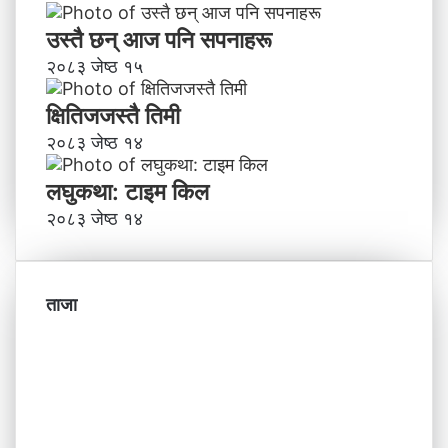
उस्तै छन् आज पनि सपनाहरू
२०८३ जेष्ठ १५
क्षितिजजस्तै तिमी
२०८३ जेष्ठ १४
लघुकथा: टाइम किल
२०८३ जेष्ठ १४
ताजा