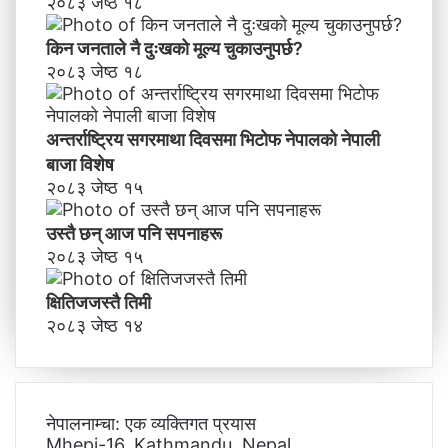
२०८३ जेष्ठ १८
किन जनताले नै दुःखको मूल्य चुकाउनुपर्छ?
२०८३ जेष्ठ १८
अन्तर्राष्ट्रिय सगरमाथा दिवसमा भिटाेफ नेपालकाे नेपाली
बाजा विशेष
२०८३ जेष्ठ १५
उस्तै छन् आज पनि सपनाहरू
२०८३ जेष्ठ १५
क्षितिजजस्तै तिमी
२०८३ जेष्ठ १४
नेपालनाम्चा: एक व्यक्तिगत प्रयास
Mhepi-16, Kathmandu, Nepal