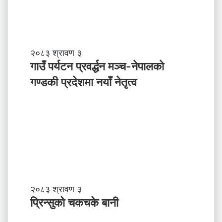
पा
ल
ले
अ
ब
गा
२०८३ श्रावण ३
के
उँ
गाउँ पर्यटन प्रवर्द्धन मञ्च-नेपालकाे
ग
प
गण्डकी प्रदेशमा नयाँ नेतृत्व
र्नु
र्य
प
ट
र्छ
न
?
प्र
व
र्द्ध
न
म
ञ्च
-
प्रि
२०८३ श्रावण ३
ने
न्सु
प्रिन्सुको चकचके बानी
पा
को
ल
च