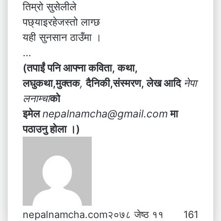
तिम्रो सुसेलीले
पछ्याइरहेजस्तो लाग्छ
यही सुनसान ठाउँमा ।
…
(तपाईं पनि आफ्ना कविता, कथा,
लघुकथा,मुक्तक
,
दैनिकी,संस्मरण,
लेख
आदि
नेपा
लनाम्चा
को
इमेल
nepalnamcha@gmail.com
मा
पठाउनु होला ।)
nepalnamcha.com
२०७८ जेष्ठ ११
161