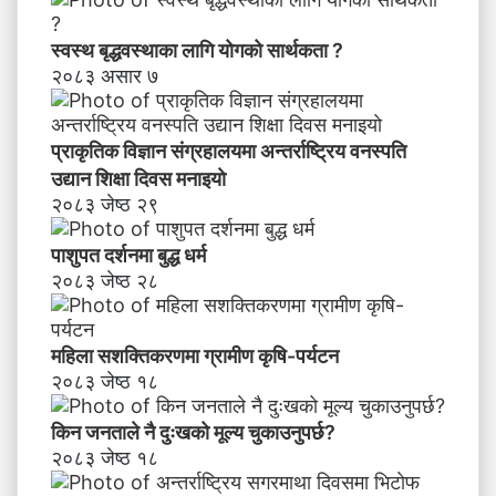
अ
भि
स्वस्थ बृद्धवस्थाका लागि योगको सार्थकता ?
मु
२०८३ असार ७
खी
क
र
प्राकृतिक विज्ञान संग्रहालयमा अन्तर्राष्ट्रिय वनस्पति
ण
उद्यान शिक्षा दिवस मनाइयाे
२०८३ जेष्ठ २९
पाशुपत दर्शनमा बुद्ध धर्म​
२०८३ जेष्ठ २८
महिला सशक्तिकरणमा ग्रामीण कृषि-पर्यटन
२०८३ जेष्ठ १८
किन जनताले नै दुःखको मूल्य चुकाउनुपर्छ?
२०८३ जेष्ठ १८