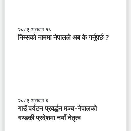
नि
२०८३ श्रावण १८
म्स
निम्सकाे नाममा नेपालले अब के गर्नुपर्छ ?
काे
ना
म
मा
ने
पा
ल
ले
अ
ब
गा
२०८३ श्रावण ३
के
उँ
गाउँ पर्यटन प्रवर्द्धन मञ्च-नेपालकाे
ग
प
गण्डकी प्रदेशमा नयाँ नेतृत्व
र्नु
र्य
प
ट