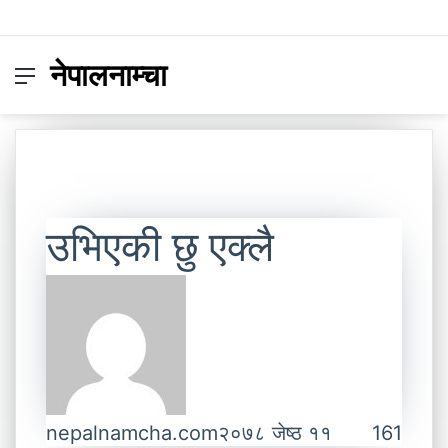
नेपालनाम्चा
Menu
Switc
S
skin
fo
उभिएकी छु एक्लै
nepalnamcha.com
२०७८ जेष्ठ ११
161