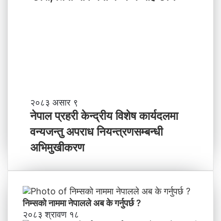
री
ने
,
तृ
ति
त्व
मी
भ
वि
ष्य
मा
के
ब
ने
२०८३ असार ९
न्न
पा
नेपाल प्रहरी केन्द्रीय विशेष कार्यदलमा
चा
ल
वन्यजन्तु अपराध नियन्त्रणसम्बन्धी
ह
प्र
न्छौ
ह
अभिमुखीकरण
?
री
’
के
न्द्री
य
वि
निम्सकाे नाममा नेपालले अब के गर्नुपर्छ ?
शे
२०८३ श्रावण १८