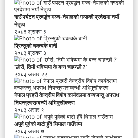
ष
का
र्य
गाउँ पर्यटन प्रवर्द्धन मञ्च-नेपालकाे गण्डकी प्रदेशमा नयाँ
द
नेतृत्व
ल
२०८३ श्रावण ३
मा
व
प्रिन्सुको चकचके बानी
न्य
२०८३ श्रावण ३
ज
न्तु
‘छोरी, तिमी भविष्यमा के बन्न चाहन्छौ ?’
अ
२०८३ असार २२
प
रा
ध
नेपाल प्रहरी केन्द्रीय विशेष कार्यदलमा वन्यजन्तु अपराध
नि
य
नियन्त्रणसम्बन्धी अभिमुखीकरण
न्त्र
२०८३ असार ९
ण
स
अपूर्व पूर्वको बाटो हुँदै धिमाल गाउँसम्म
म्ब
२०८३ असार ७
न्धी