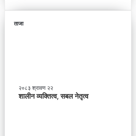
ताजा
शा
२०८३ श्रावण २२
ली
शालीन व्यक्तित्व, सबल नेतृत्व
न
व्य
क्ति
त्व
,
स