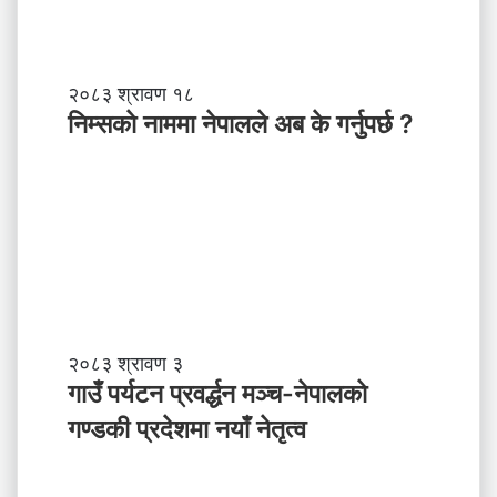
ब
ल
ने
तृ
नि
२०८३ श्रावण १८
त्व
म्स
निम्सकाे नाममा नेपालले अब के गर्नुपर्छ ?
काे
ना
म
मा
ने
पा
ल
ले
अ
ब
गा
२०८३ श्रावण ३
के
उँ
गाउँ पर्यटन प्रवर्द्धन मञ्च-नेपालकाे
ग
प
गण्डकी प्रदेशमा नयाँ नेतृत्व
र्नु
र्य
प
ट
र्छ
न