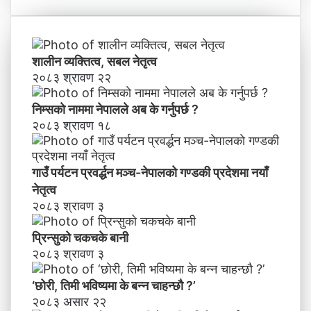
ने
,
तृ
ति
त्व
मी
भ
शालीन व्यक्तित्व, सबल नेतृत्व
वि
२०८३ श्रावण २२
ष्य
मा
निम्सकाे नाममा नेपालले अब के गर्नुपर्छ ?
के
२०८३ श्रावण १८
ब
न्न
चा
गाउँ पर्यटन प्रवर्द्धन मञ्च-नेपालकाे गण्डकी प्रदेशमा नयाँ
ह
नेतृत्व
न्छौ
२०८३ श्रावण ३
?
’
प्रिन्सुको चकचके बानी
२०८३ श्रावण ३
‘छोरी, तिमी भविष्यमा के बन्न चाहन्छौ ?’
२०८३ असार २२