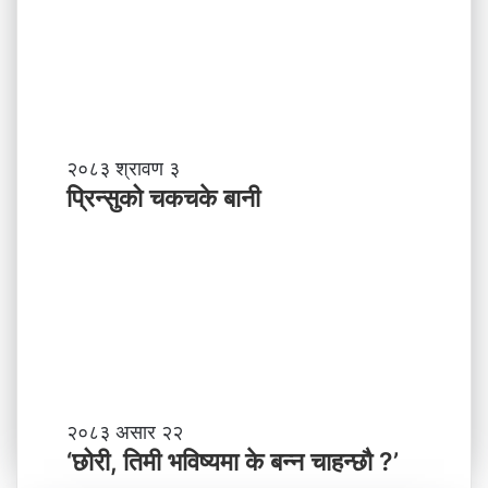
?
प्र
व
र्द्ध
न
म
ञ्च
-
प्रि
२०८३ श्रावण ३
ने
न्सु
प्रिन्सुको चकचके बानी
पा
को
ल
च
काे
क
ग
च
ण्ड
के
की
बा
प्र
नी
दे
श
मा
‘
२०८३ असार २२
न
छो
‘छोरी, तिमी भविष्यमा के बन्न चाहन्छौ ?’
याँ
री