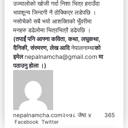
उज्यालोको खोजी गर्दा निशा भित्र हराउँदा
भावशून्य जिन्दगी नै ठोक्किएर लडेपछि ।
नसोचेको सबै भयो आशक्तिको भुँवरीमा
मनहरु डढेलोमा भित्रभित्रै डढेपछि ।
(तपाईं पनि आफ्ना कविता, कथा, लघुकथा,
दैनिकी, संस्मरण,
लेख
आदि
नेपालनाम्चा
को
इमेल
nepalnamcha@gmail.com
मा
पठाउनु होला ।)
nepalnamcha.com
२०७८ जेष्ठ ४
365
Facebook
Twitter
L
T
P
M
M
W
V
S
P