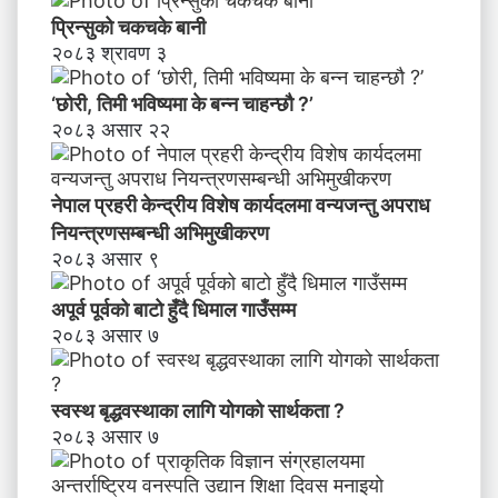
व
प्रिन्सुको चकचके बानी
न्य
२०८३ श्रावण ३
ज
न्तु
‘छोरी, तिमी भविष्यमा के बन्न चाहन्छौ ?’
अ
२०८३ असार २२
प
रा
ध
नेपाल प्रहरी केन्द्रीय विशेष कार्यदलमा वन्यजन्तु अपराध
नि
य
नियन्त्रणसम्बन्धी अभिमुखीकरण
न्त्र
२०८३ असार ९
ण
स
अपूर्व पूर्वको बाटो हुँदै धिमाल गाउँसम्म
म्ब
२०८३ असार ७
न्धी
अ
भि
स्वस्थ बृद्धवस्थाका लागि योगको सार्थकता ?
मु
२०८३ असार ७
खी
क