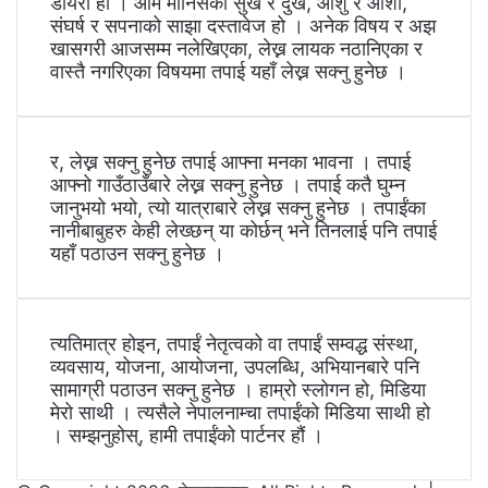
डायरी हो । आम मानिसका सुख र दुख, आँशु र आशा,
संघर्ष र सपनाको साझा दस्तावेज हो । अनेक विषय र अझ
खासगरी आजसम्म नलेखिएका, लेख्न लायक नठानिएका र
वास्तै नगरिएका विषयमा तपाई यहाँ लेख्न सक्नु हुनेछ ।
र, लेख्न सक्नु हुनेछ तपाई आफ्ना मनका भावना । तपाई
आफ्नो गाउँठाउँबारे लेख्न सक्नु हुनेछ । तपाई कतै घुम्न
जानुभयो भयो, त्यो यात्राबारे लेख्न सक्नु हुनेछ । तपाईंका
नानीबाबुहरु केही लेख्छन् या कोर्छन् भने तिनलाई पनि तपाई
यहाँ पठाउन सक्नु हुनेछ ।
त्यतिमात्र होइन, तपाईं नेतृत्वको वा तपाईं सम्वद्ध संस्था,
व्यवसाय, योजना, आयोजना, उपलब्धि, अभियानबारे पनि
सामाग्री पठाउन सक्नु हुनेछ । हाम्रो स्लोगन हो, मिडिया
मेरो साथी । त्यसैले नेपालनाम्चा तपाईंको मिडिया साथी हो
। सम्झनुहोस्, हामी तपाईंको पार्टनर हौं ।