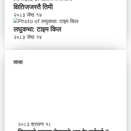
क्षितिजजस्तै तिमी
२०८३ जेष्ठ १४
लघुकथा: टाइम किल
२०८३ जेष्ठ १४
ताजा
नि
२०८३ श्रावण १८
म्स