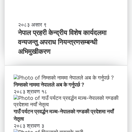
ष्य
मा
के
ब
ने
२०८३ असार ९
न्न
पा
नेपाल प्रहरी केन्द्रीय विशेष कार्यदलमा
चा
ल
वन्यजन्तु अपराध नियन्त्रणसम्बन्धी
ह
प्र
न्छौ
ह
अभिमुखीकरण
?
री
’
के
न्द्री
य
वि
निम्सकाे नाममा नेपालले अब के गर्नुपर्छ ?
शे
२०८३ श्रावण १८
ष
का
र्य
गाउँ पर्यटन प्रवर्द्धन मञ्च-नेपालकाे गण्डकी प्रदेशमा नयाँ
द
नेतृत्व
ल
२०८३ श्रावण ३
मा