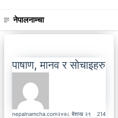
नेपालनाम्चा
Menu
Switc
S
skin
fo
पाषाण, मानव र सोचाइहरु
nepalnamcha.com
२०७८ बैशाख २९
214