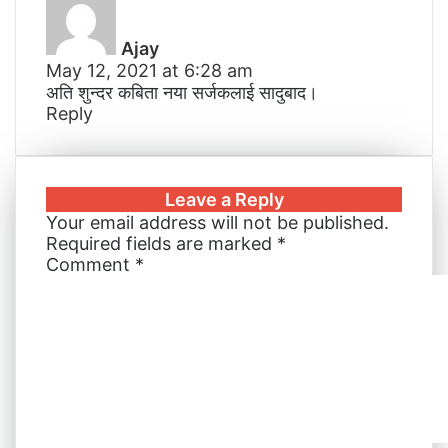
a
I
e
g
g
p
i
y
n
s
e
e
p
a
Ajay
s
t
r
r
E
May 12, 2021 at 6:28 am
:
m
अति शुन्दर कबिता नया सर्जकलाई सादुबाद।
a
Reply
i
l
Leave a Reply
Your email address will not be published.
Required fields are marked
*
Comment
*