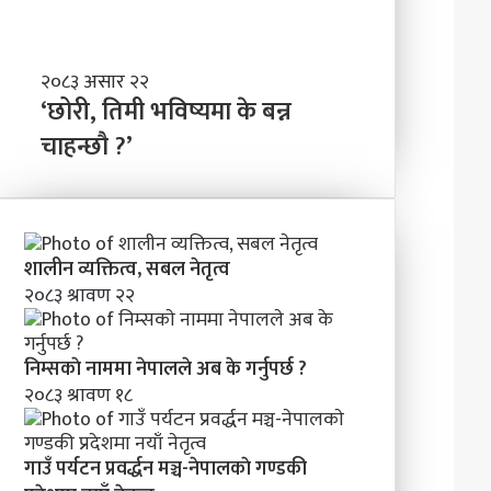
ण्ड
बा
की
नी
प्र
दे
‘
२०८३ असार २२
श
छो
‘छोरी, तिमी भविष्यमा के बन्न
मा
री
चाहन्छौ ?’
न
,
याँ
ति
ने
मी
तृ
भ
त्व
वि
शालीन व्यक्तित्व, सबल नेतृत्व
ष्य
२०८३ श्रावण २२
मा
के
ब
निम्सकाे नाममा नेपालले अब के गर्नुपर्छ ?
न्न
२०८३ श्रावण १८
चा
ह
न्छौ
?
गाउँ पर्यटन प्रवर्द्धन मञ्च-नेपालकाे गण्डकी