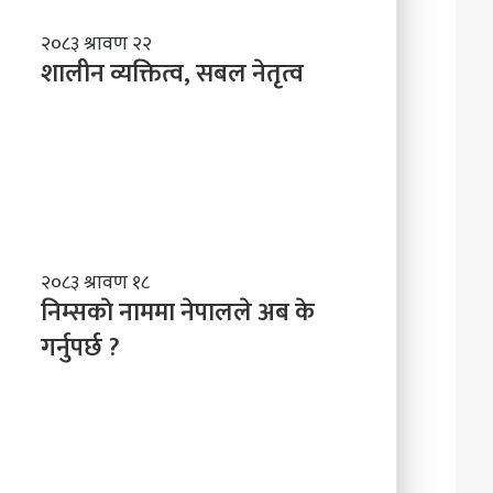
शा
२०८३ श्रावण २२
ली
शालीन व्यक्तित्व, सबल नेतृत्व
न
व्य
क्ति
त्व
,
स
ब
ल
नि
२०८३ श्रावण १८
ने
म्स
निम्सकाे नाममा नेपालले अब के
तृ
काे
त्व
गर्नुपर्छ ?
ना
म
मा
ने
पा
ल