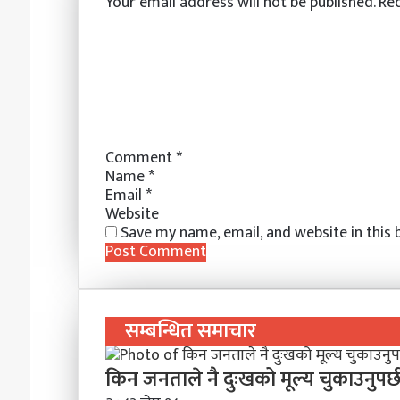
Your email address will not be published.
Req
d
r
r
n
n
A
v
I
e
g
g
p
i
n
s
e
e
p
a
t
r
r
E
m
a
i
l
Comment
*
Name
*
Email
*
Website
Save my name, email, and website in this
सम्बन्धित समाचार
किन जनताले नै दुःखको मूल्य चुकाउनुपर्