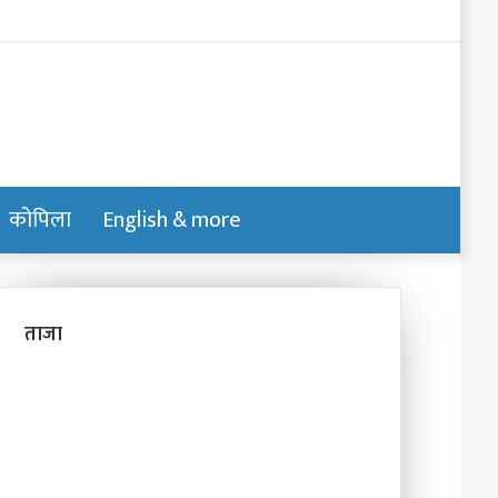
Log
In
कोपिला
English & more
Switch
Search
skin
for
ताजा