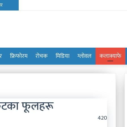
ोर
फ्रिफोरम
रोचक
मिडिया
ग्लोवल
कलाक्याफे
रिटका फूलहरू
420