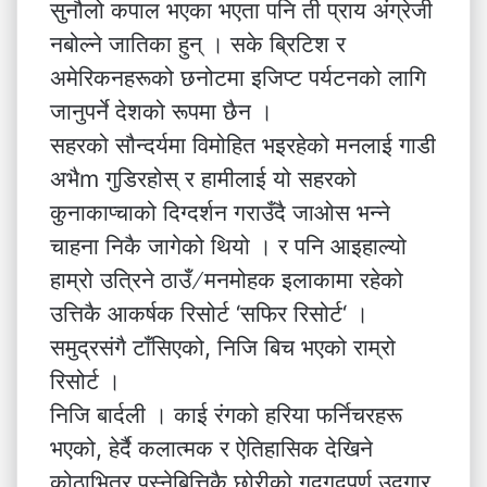
सुनौलो कपाल भएका भएता पनि ती प्राय अंग्रेजी
नबोल्ने जातिका हुन् । सके ब्रिटिश र
अमेरिकनहरूको छनोटमा इजिप्ट पर्यटनको लागि
जानुपर्ने देशको रूपमा छैन ।
सहरको सौन्दर्यमा विमोहित भइरहेको मनलाई गाडी
अभैm गुडिरहोस् र हामीलाई यो सहरको
कुनाकाप्चाको दिग्दर्शन गराउँदै जाओस भन्ने
चाहना निकै जागेको थियो । र पनि आइहाल्यो
हाम्रो उत्रिने ठाउँ ∕ मनमोहक इलाकामा रहेको
उत्तिकै आकर्षक रिसोर्ट ‘सफिर रिसोर्ट‘ ।
समुद्रसंगै टाँसिएको, निजि बिच भएको राम्रो
रिसोर्ट ।
निजि बार्दली । काई रंगको हरिया फर्निचरहरू
भएको, हेर्दै कलात्मक र ऐतिहासिक देखिने
कोठाभित्र पस्नेबित्तिकै छोरीको गदगदपूर्ण उद्गार