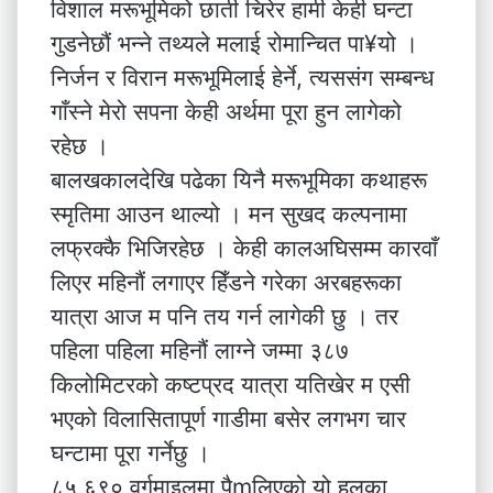
विशाल मरूभूमिको छाती चिरेर हामी केही घन्टा
गुडनेछौं भन्ने तथ्यले मलाई रोमान्चित पा¥यो ।
निर्जन र विरान मरूभूमिलाई हेर्ने, त्यससंग सम्बन्ध
गाँस्ने मेरो सपना केही अर्थमा पूरा हुन लागेको
रहेछ ।
बालखकालदेखि पढेका यिनै मरूभूमिका कथाहरू
स्मृतिमा आउन थाल्यो । मन सुखद कल्पनामा
लफ्रक्कै भिजिरहेछ । केही कालअघिसम्म कारवाँ
लिएर महिनौं लगाएर हिँडने गरेका अरबहरूका
यात्रा आज म पनि तय गर्न लागेकी छु । तर
पहिला पहिला महिनौं लाग्ने जम्मा ३८७
किलोमिटरको कष्टप्रद यात्रा यतिखेर म एसी
भएको विलासितापूर्ण गाडीमा बसेर लगभग चार
घन्टामा पूरा गर्नेछु ।
८५,६९० वर्गमाइलमा पैmलिएको यो हलुका