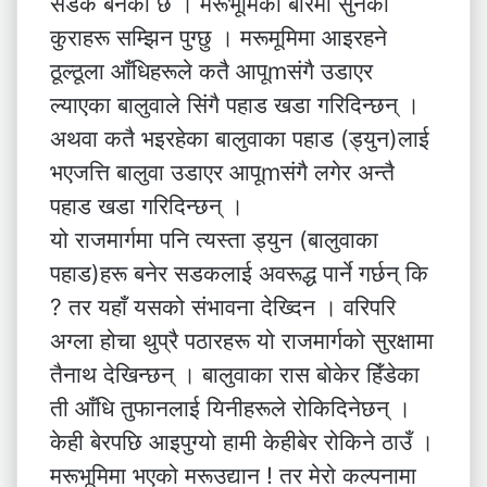
सडक बनेको छ । मरूभूमिका बारेमा सुनेका
कुराहरू सम्झिन पुग्छु । मरूमूमिमा आइरहने
ठूल्ठूला आँधिहरूले कतै आपूmसंगै उडाएर
ल्याएका बालुवाले सिंगै पहाड खडा गरिदिन्छन् ।
अथवा कतै भइरहेका बालुवाका पहाड (ड्युन)लाई
भएजत्ति बालुवा उडाएर आपूmसंगै लगेर अन्तै
पहाड खडा गरिदिन्छन् ।
यो राजमार्गमा पनि त्यस्ता ड्युन (बालुवाका
पहाड)हरू बनेर सडकलाई अवरूद्ध पार्ने गर्छन् कि
? तर यहाँ यसको संभावना देख्दिन । वरिपरि
अग्ला होचा थुप्रै पठारहरू यो राजमार्गको सुरक्षामा
तैनाथ देखिन्छन् । बालुवाका रास बोकेर हिँडेका
ती आँधि तुफानलाई यिनीहरूले रोकिदिनेछन् ।
केही बेरपछि आइपुग्यो हामी केहीबेर रोकिने ठाउँ ।
मरूभूमिमा भएको मरूउद्यान ! तर मेरो कल्पनामा