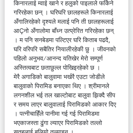
किनारलाई म्वाई खाने र हलुको पाइलाले फर्किने
गरिरहेका छन् । घरिघरि छालहरूले किनारलाई
अँगालिरहेको दृश्यले मलाई पनि ती छालहरूलाई
आÇनो अँगालोमा बाँध्न उत्प्रेरित गरिरहेका छन्
। म पनि सनबेडमा पल्टिएर घरि किताब पढदै,
घरि वरिपरि सबैतिर नियालीरहेकी छु । जीवनको
पहिलो अनुभव ∕ आनन्द यतिखेर मेरो सम्पूर्ण
अस्तित्वबाट छताछुल्ल पोखिइरहेको छ ।
मेरै अगाडिको बालुवामा भर्खरै एउटा जोडीले
बालुवाको पिरामिड बनाएका थिए । श्रीमानले
लगनशील भई तल खाल्टोबाट बालुवा झिक्दै सीप
र समय लाएर बालुवालाई पिरामिडको आकार दिए
। पत्नीचाहिँले पानीमा गई गई पिरामिडमा
भएकाजस्ता ढुंगा ल्याएर पिरामिडको तल्लो
सतहलाई बलियो तुल्याइन् ।