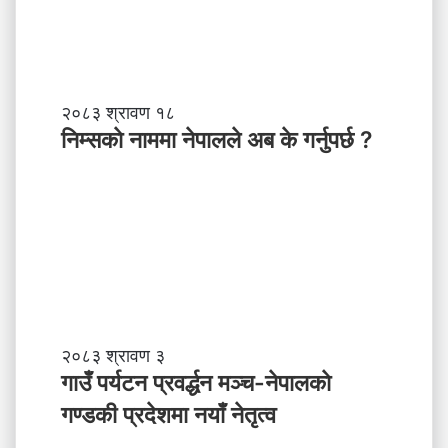
,
स
ब
ल
ने
तृ
नि
२०८३ श्रावण १८
त्व
म्स
निम्सकाे नाममा नेपालले अब के गर्नुपर्छ ?
काे
ना
म
मा
ने
पा
ल
ले
अ
ब
गा
२०८३ श्रावण ३
के
उँ
गाउँ पर्यटन प्रवर्द्धन मञ्च-नेपालकाे
ग
प
गण्डकी प्रदेशमा नयाँ नेतृत्व
र्नु
र्य
प
ट