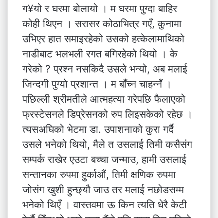
ग¥यो र घरमा बोलायो । म घरमा पुग्दा बाहिर
कोही थिएन । सरासर कोठाभित्र गएँ, कुनामा
उभिएर हात समाइरहेको उसको हत्केलामाथिको
नाडीबाट भलभली रगत बगिरहेको थियो । के
गरेको ? प्रश्न नसकिदै उसले भन्यो, अब मलाई
जिन्दगी पुग्यो प्रशान्त । म बाँच्न चाहन्नँ ।
पछिल्ली श्रीमतीले आत्महत्या गरेपछि फैलाएको
फ्रस्टेसनले डिप्रेसनको रुप लिइसकेको रहेछ ।
त्यसअघिको भेटमा डा. उपाशनाको कुरा गर्दै
उसले भनेको थियो, मैले त उसलाई तिमी कसैसंग
सम्पर्क राखेर एउटा बच्चा जन्माउ, हामी उसलाई
सन्तानका रुपमा हुर्काऔं, तिमी क्षणिक रुपमा
जोसंग खुशी हुन्छ्यौ जाउ तर मलाई नछोडसम्म
भनेको थिएँ । वास्तवमा ऊ किन त्यति धेरै केटी