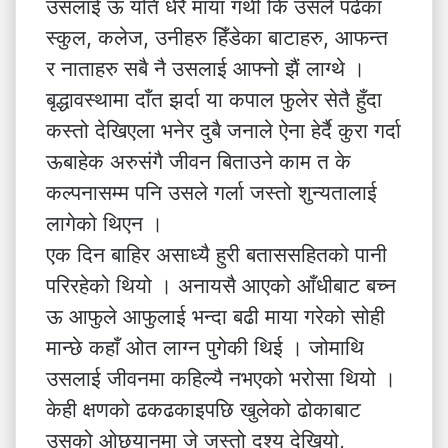
उसलाई ऊ यति धेरै माया गर्थी कि उसले पढेका
स्कुल, कलेज, उनीहरु हिँडेका बाटाहरु, आफन्त
र नाताहरु सबै नै उसलाई आफ्नो झैं लाग्थे ।
बृद्धावस्थामा दाँत झर्दा या कपाल फुलेर सेतै हुँदा
कस्तो देखिएला भनेर दुबै जनाले ऐना हेर्दै कुरा गर्दा
ऊबाहेक अरुसंगै जीवन बिताउने काम त के
कल्पनासम्म पनि उसले गर्ला जस्तो शुन्यतालाई
लागेको थिएन ।
एक दिन बाहिर असाध्यै हुरी बताससहितको पानी
परिरहेको थियो । अनायसै आएको आँधीबाट बच्न
ऊ आफुले आफुलाई भन्दा बढी माया गरेको सोही
मान्छे कहाँ ओत लाग्न पुगेकी थिई । जोमाथि
उसलाई जीवनमा कहिल्यै नभएको भरोसा थियो ।
केही क्षणको ढकढकाइपछि खुलेको ढोकाबाट
उसको ओछ्यानमा जे जस्तो दृश्य देखियो,