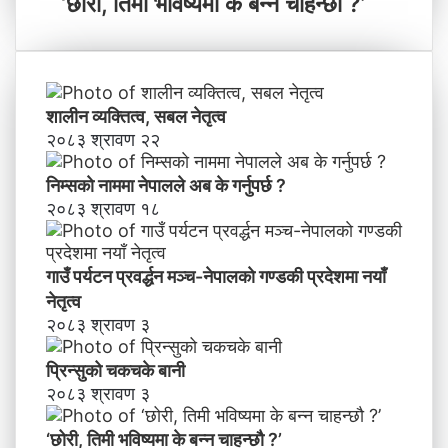
‘छोरी, तिमी भविष्यमा के बन्न चाहन्छौ ?’
याँ
री
ने
,
तृ
ति
त्व
मी
भ
शालीन व्यक्तित्व, सबल नेतृत्व
वि
२०८३ श्रावण २२
ष्य
मा
निम्सकाे नाममा नेपालले अब के गर्नुपर्छ ?
के
२०८३ श्रावण १८
ब
न्न
चा
गाउँ पर्यटन प्रवर्द्धन मञ्च-नेपालकाे गण्डकी प्रदेशमा नयाँ
ह
नेतृत्व
न्छौ
२०८३ श्रावण ३
?
’
प्रिन्सुको चकचके बानी
२०८३ श्रावण ३
‘छोरी, तिमी भविष्यमा के बन्न चाहन्छौ ?’