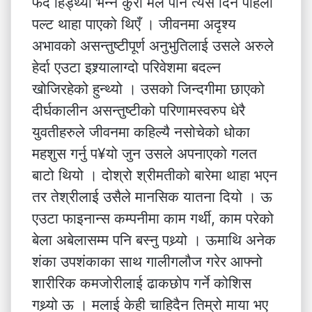
फेर्दै हिँड्थ्यो भन्ने कुरा मैंले पनि त्यस दिन पहिलो
पल्ट थाहा पाएको थिएँ । जीवनमा अदृश्य
अभावको असन्तुष्टीपूर्ण अनुभुतिलाई उसले अरुले
हेर्दा एउटा इश्र्यालाग्दो परिवेशमा बदल्न
खोजिरहेको हुन्थ्यो । उसको जिन्दगीमा छाएको
दीर्घकालीन असन्तुष्टीको परिणामस्वरुप धेरै
युवतीहरुले जीवनमा कहिल्यै नसोचेको धोका
महशुस गर्नु प¥यो जुन उसले अपनाएको गलत
बाटो थियो । दोश्रो श्रीमतीको बारेमा थाहा भएन
तर तेश्रीलाई उसैले मानसिक यातना दियो । ऊ
एउटा फाइनान्स कम्पनीमा काम गर्थी, काम परेको
बेला अबेलासम्म पनि बस्नु पथ्र्यो । ऊमाथि अनेक
शंका उपशंकाका साथ गालीगलौज गरेर आफ्नो
शारीरिक कमजोरीलाई ढाकछोप गर्ने कोशिस
गथ्र्यो ऊ । मलाई केही चाहिदैन तिम्रो माया भए