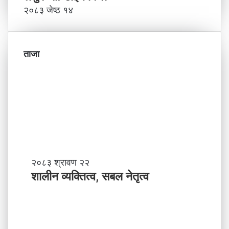
२०८३ जेष्ठ १४
ताजा
शा
२०८३ श्रावण २२
ली
शालीन व्यक्तित्व, सबल नेतृत्व
न
व्य
क्ति
त्व