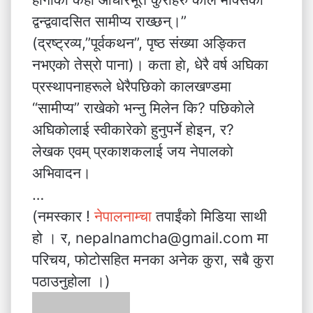
द्वन्द्ववादसित सामीप्य राख्छन्।”
(द्रष्ट्रव्य,”पूर्वकथन”, पृष्ठ संख्या अङ्कित
नभएकाे तेस्राे पाना)। कता हाे, धेरै वर्ष अघिका
प्रस्थापनाहरूले धेरैपछिकाे कालखण्डमा
“सामीप्य” राखेकाे भन्नु मिलेन कि? पछिकाेले
अघिकाेलाई स्वीकारेकाे हुनुपर्ने हाेइन, र?
लेखक एवम् प्रकाशकलाई जय नेपालकाे
अभिवादन।
…
(नमस्कार !
नेपालनाम्चा
तपाईंको मिडिया साथी
हो । र, nepalnamcha@gmail.com मा
परिचय, फोटोसहित मनका अनेक कुरा, सबै कुरा
पठाउनुहोला ।)