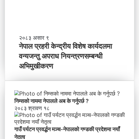
भ
वि
ष्य
मा
के
ब
ने
२०८३ असार ९
न्न
पा
नेपाल प्रहरी केन्द्रीय विशेष कार्यदलमा
चा
ल
वन्यजन्तु अपराध नियन्त्रणसम्बन्धी
ह
प्र
न्छौ
ह
अभिमुखीकरण
?
री
’
के
न्द्री
य
वि
निम्सकाे नाममा नेपालले अब के गर्नुपर्छ ?
शे
२०८३ श्रावण १८
ष
का
र्य
गाउँ पर्यटन प्रवर्द्धन मञ्च-नेपालकाे गण्डकी प्रदेशमा नयाँ
द
नेतृत्व