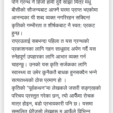
पनि ग्रन्थ नै हिजाे हामी दुवै साझा मित्र मधु
बीसीकाे साैजन्यबाट आफ्नै घरमा प्राप्त भएकाेमा
आनन्दका यी शब्द व्यक्त नगरिरहन सक्दिन!
कृतिकाे गम्भीरता त शीर्षकबाट नै स्वत: प्रकट
हुन्छ।
राप्रउलाई सबभन्दा पहिला त यस ग्रन्थकाे
प्रकाशनका लागि गहन साधुवाद अर्पण गर्दै यस
स्नेहपूर्ण उपहारका लागि आभार व्यक्त गर्न
चाहन्छु। उनकाे यस कृति सर्जकका लागि
स्वास्थ्य वा उमेर कुनैकतै बाधक हुनसक्दैन भन्ने
सत्यतथ्यकाे ठाेस प्रमाण हाे ।
कृतिकाे “पूर्वकथन”मा लेखकले जसरी सङ्ग्रहकाे
परिचय प्रस्तुत गरेका छन्, त्याे आफैँमा राेचक
मात्र हाेइन, बडाे प्रभावकारी पनि छ। यसमा
सम्मलित धेरैजसाे लेखहरू म आफँले विभिन्न