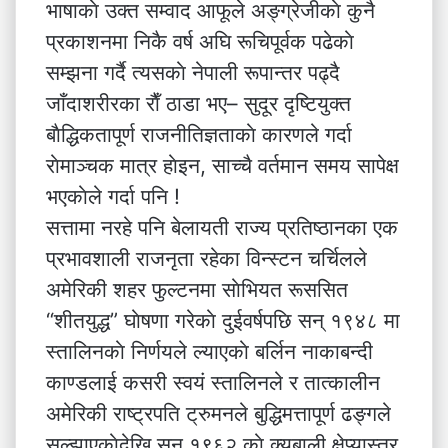
भाषाकाे उक्त सम्वाद आफूले अङ्ग्रेजीकाे कुनै
प्रकाशनमा निकै वर्ष अघि रूचिपूर्वक पढेकाे
सम्झना गर्दै त्यसकाे नेपाली रूपान्तर पढ्दै
जाँदाशरीरका राैँ ठाडा भए– सुदूर दृष्टियुक्त
बाैद्धिकतापूर्ण राजनीतिज्ञताकाे कारणले गर्दा
राेमाञ्चक मात्र हाेइन, साच्चै वर्तमान समय सापेक्ष
भएकाेले गर्दा पनि !
सत्तामा नरहे पनि बेलायती राज्य प्रतिष्ठानका एक
प्रभावशाली राजनृता रहेका विन्स्टन चर्चिलले
अमेरिकी शहर फुल्टनमा साेभियत रूससित
“शीतयुद्ध” घाेषणा गरेकाे दुईवर्षपछि सन् १९४८ मा
स्तालिनकाे निर्णयले ल्याएकाे बर्लिन नाकाबन्दी
काण्डलाई कसरी स्वयं स्तालिनले र तात्कालीन
अमेरिकी राष्ट्रपति ट्रुमनले बुद्धिमत्तापूर्ण ढङ्गले
सुल्झाएकाेदेखि सन् १९६२ काे क्यूबाली क्षेप्यास्त्र