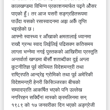
कालखण्डमा विभिन्न प्रकाशनमार्फत पढ्ने ओैसर
पाएकाे हुँ। तर आज यसरी सङ्ग्रहितरूपमा
पाउँदा यसकाे रसास्वादनमा अझ अर्कै तृप्ति
भइरहेकाे छ।
आफ्नाे स्वास्थ्य र आँखाकाे क्षमतालाई ध्यानमा
राख्दै ग्रन्थ स्वाद लिईलिई पढिसक्न कतिसमय
लाग्ला भन्नेमा नगई पुस्तककाे आखिरीमा प्रस्तुति
अन्तर्वार्ता खण्डमा बीसाैँ शताब्दीका दुई अग्ला
कुटनीतिज्ञ पूर्व साेभियत विदेशमन्त्री तथा
राष्ट्रिपति आन्द्रेइ ग्राेमिकाे तथा पूर्व अमेरिकी
विदेशमन्त्री हेनरी किसिञ्जरका बीचकाे
सम्वादप्रति आकर्षित भएकाे पनि उल्लेख
नगरिरहन सक्दिँन! मास्काे क्रमलिनमा सन्
१९८९ काे १७ जनवरीका दिन भएकाे अङ्ग्रेजी