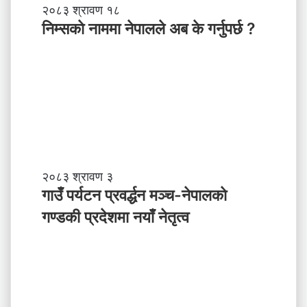
नि
२०८३ श्रावण १८
म्स
निम्सकाे नाममा नेपालले अब के गर्नुपर्छ ?
काे
ना
म
मा
ने
पा
ल
ले
अ
ब
गा
२०८३ श्रावण ३
के
उँ
गाउँ पर्यटन प्रवर्द्धन मञ्च-नेपालकाे
ग
प
गण्डकी प्रदेशमा नयाँ नेतृत्व
र्नु
र्य
प
ट
र्छ
न
?
प्र
व
र्द्ध