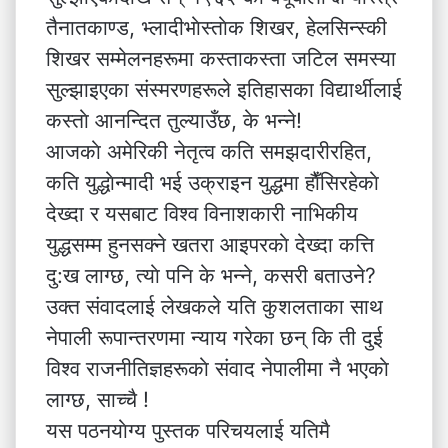
तैनातकाण्ड, भ्लादीभाेस्ताेक शिखर, हेलसिन्स्की
शिखर सम्मेलनहरूमा कस्ताकस्ता जटिल समस्या
सुल्झाइएका संस्मरणहरूले इतिहासका विद्यार्थीलाई
कस्ताे आनन्दित तुल्याउँछ, के भन्ने!
आजकाे अमेरिकी नेतृत्व कति समझदारीरहित,
कति युद्धाेन्मादी भई उक्राइन युद्धमा हाैँसिरहेकाे
देख्दा र यसबाट विश्व विनाशकारी नाभिकीय
युद्धसम्म हुनसक्ने खतरा आइपरकाे देख्दा कत्ति
दु:ख लाग्छ, त्याे पनि के भन्ने, कसरी बताउने?
उक्त संवादलाई लेखकले यति कुशलताका साथ
नेपाली रूपान्तरणमा न्याय गरेका छन् कि ती दुई
विश्व राजनीतिज्ञहरूकाे संवाद नेपालीमा नै भएकाे
लाग्छ, साच्चै !
यस पठनयाेग्य पुस्तक परिचयलाई यतिमै