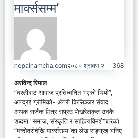
मार्क्ससम्म’
nepalnamcha.com
२०८० श्रावण २
368
अरविन्द रिमाल
“धरतीबाट आवाज प्रतिध्वनित भएकाे थियाे”,
आन्द्रई ग्राेमिकाे- अेनरी किसिञ्जर संवाद।
अथक सर्जक मित्र राप्रउ पाेखरेलकृत उनकै
शब्दमा “समाज, सँस्कृति र साहित्यविमर्श”बारेकाे
“मन्दाेदरीदेखि मार्क्ससम्म”का लेख सङ्ग्रह भनिए