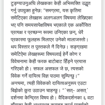
टुङ्ग्याउनुअघि लेखकका केही अभिव्यक्ति उद्धृत
गर्नु उपयुक्त हुनेछ: “समग्रमा, यस कृतिमा
समेटिएका लेखहरू अलगअलग विषयमा लेखिएका
भए पनि समयसापेक्षविषय भएकाले एक अर्काेसित
प्रत्यक्ष र प्रच्छन्न रूपमा उनिएका छन्, धेरै
प्रकारमा फूलहरू मिलाएर उनेकाे मालाजस्ताे।
थप विस्तार त पुस्तकले नै दिनेछ। सङ्ग्रहमा
समेटिऐमा लेखहरूमा विषयलाई हेर्ने काेण र
विवेचनामा केही फरक बाटाेबाट हिँड्ने प्रयास
गरिएकाे हाे। सफल असफल जे छ, त्यसकाे
विवेक गर्ने दायित्व विज्ञ पाठमा सुम्पिन्छु।”
अन्त्यमा, त्यही विवेककाे दायित्वअनुरूप एउटा
बिझेकाे कुरा उठाउन चाहन्छु। “`सत्- असत्´
दर्शनमा केन्द्रित विषय हाे। वैदिकदर्शनका ६ वटा
हाँगाका केही आधारभूत कुराहरु कार्ल मार्क्सकाे