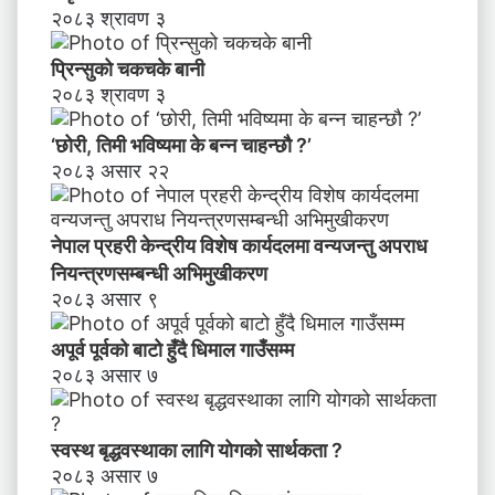
ल
२०८३ श्रावण ३
मा
व
प्रिन्सुको चकचके बानी
न्य
२०८३ श्रावण ३
ज
न्तु
‘छोरी, तिमी भविष्यमा के बन्न चाहन्छौ ?’
अ
२०८३ असार २२
प
रा
ध
नेपाल प्रहरी केन्द्रीय विशेष कार्यदलमा वन्यजन्तु अपराध
नि
य
नियन्त्रणसम्बन्धी अभिमुखीकरण
न्त्र
२०८३ असार ९
ण
स
अपूर्व पूर्वको बाटो हुँदै धिमाल गाउँसम्म
म्ब
२०८३ असार ७
न्धी
अ
भि
स्वस्थ बृद्धवस्थाका लागि योगको सार्थकता ?
मु
२०८३ असार ७
खी