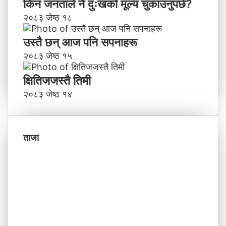
किन जनताले नै दुःखको मूल्य चुकाउनुपर्छ?
२०८३ जेष्ठ १८
उस्तै छन् आज पनि सपनाहरू
२०८३ जेष्ठ १५
क्षितिजजस्तै तिमी
२०८३ जेष्ठ १४
ताजा