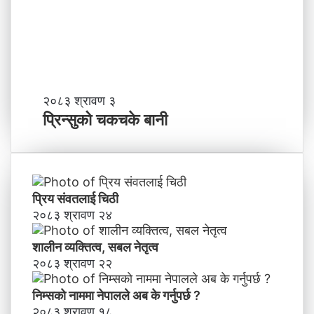
?
प्र
व
र्द्ध
न
म
ञ्च
-
प्रि
२०८३ श्रावण ३
ने
न्सु
प्रिन्सुको चकचके बानी
पा
को
ल
च
काे
क
ग
च
ण्ड
के
प्रिय संवतलाई चिठी
की
बा
२०८३ श्रावण २४
प्र
नी
दे
शालीन व्यक्तित्व, सबल नेतृत्व
श
मा
२०८३ श्रावण २२
न
याँ
निम्सकाे नाममा नेपालले अब के गर्नुपर्छ ?
ने
२०८३ श्रावण १८