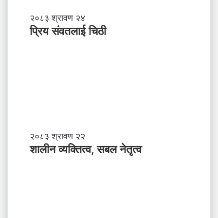
प्रि
२०८३ श्रावण २४
य
प्रिय संवतलाई चिठी
सं
व
त
ला
ई
चि
ठी
शा
२०८३ श्रावण २२
ली
शालीन व्यक्तित्व, सबल नेतृत्व
न
व्य
क्ति
त्व
,
स