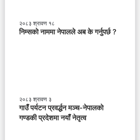
ब
ल
ने
तृ
नि
२०८३ श्रावण १८
त्व
म्स
निम्सकाे नाममा नेपालले अब के गर्नुपर्छ ?
काे
ना
म
मा
ने
पा
ल
ले
अ
ब
गा
२०८३ श्रावण ३
के
उँ
गाउँ पर्यटन प्रवर्द्धन मञ्च-नेपालकाे
ग
प
गण्डकी प्रदेशमा नयाँ नेतृत्व
र्नु
र्य
प
ट
र्छ
न