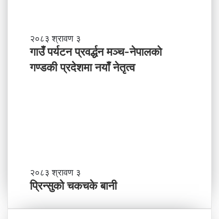
ल
ले
अ
ब
गा
२०८३ श्रावण ३
के
उँ
गाउँ पर्यटन प्रवर्द्धन मञ्च-नेपालकाे
ग
प
गण्डकी प्रदेशमा नयाँ नेतृत्व
र्नु
र्य
प
ट
र्छ
न
?
प्र
व
र्द्ध
न
म
ञ्च
-
प्रि
२०८३ श्रावण ३
ने
न्सु
प्रिन्सुको चकचके बानी
पा
को
ल
च
काे
क