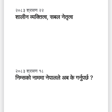
शा
२०८३ श्रावण २२
ली
शालीन व्यक्तित्व, सबल नेतृत्व
न
व्य
क्ति
त्व
,
स
ब
ल
ने
तृ
नि
२०८३ श्रावण १८
त्व
म्स
निम्सकाे नाममा नेपालले अब के गर्नुपर्छ ?
काे
ना
म
मा
ने
पा