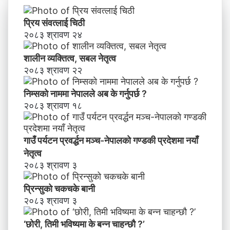
ग
च
ण्ड
के
प्रिय संवत्लाई चिठी
की
बा
२०८३ श्रावण २४
प्र
नी
दे
शालीन व्यक्तित्व, सबल नेतृत्व
श
मा
२०८३ श्रावण २२
न
याँ
निम्सकाे नाममा नेपालले अब के गर्नुपर्छ ?
ने
२०८३ श्रावण १८
तृ
त्व
गाउँ पर्यटन प्रवर्द्धन मञ्च-नेपालकाे गण्डकी प्रदेशमा नयाँ
नेतृत्व
२०८३ श्रावण ३
प्रिन्सुको चकचके बानी
२०८३ श्रावण ३
‘छोरी, तिमी भविष्यमा के बन्न चाहन्छौ ?’