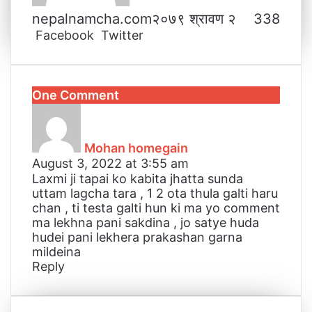
nepalnamcha.com
२०७९ श्रावण २
338
Facebook
Twitter
L
T
P
M
M
W
V
S
P
i
u
i
e
e
h
i
h
r
n
m
n
s
s
a
b
a
i
k
b
t
s
s
t
e
r
n
One Comment
e
l
e
e
e
s
r
e
t
s
d
r
r
n
n
A
v
a
I
e
g
g
p
i
y
n
s
e
e
p
a
Mohan homegain
s
t
r
r
E
August 3, 2022 at 3:55 am
:
m
Laxmi ji tapai ko kabita jhatta sunda
a
uttam lagcha tara , 1 2 ota thula galti haru
i
chan , ti testa galti hun ki ma yo comment
l
ma lekhna pani sakdina , jo satye huda
hudei pani lekhera prakashan garna
mildeina
Reply