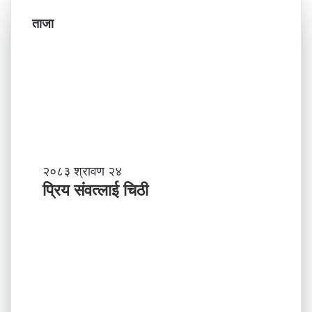
ताजा
प्रि
२०८३ श्रावण २४
य
प्रिय संवत्लाई चिठी
सं
व
त्ला
ई
चि
ठी