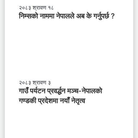
ने
तृ
नि
२०८३ श्रावण १८
त्व
म्स
निम्सकाे नाममा नेपालले अब के गर्नुपर्छ ?
काे
ना
म
मा
ने
पा
ल
ले
अ
ब
गा
२०८३ श्रावण ३
के
उँ
गाउँ पर्यटन प्रवर्द्धन मञ्च-नेपालकाे
ग
प
गण्डकी प्रदेशमा नयाँ नेतृत्व
र्नु
र्य
प
ट
र्छ
न
?
प्र
व
र्द्ध