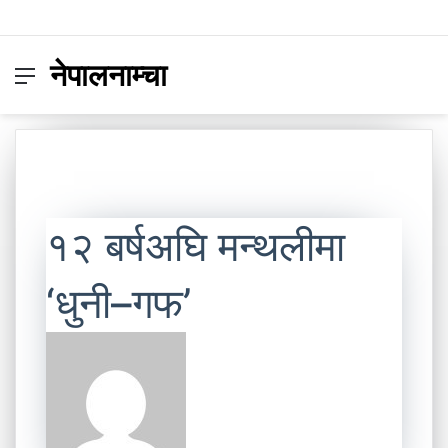
नेपालनाम्चा
Menu
Switc
S
skin
fo
१२ बर्षअघि मन्थलीमा
‘धुनी–गफ’