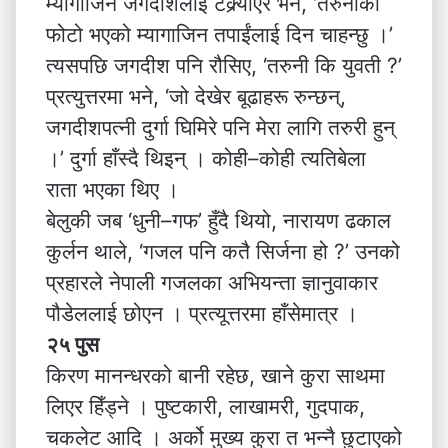
म्यागाजिन जगदीशलाई टक्र्याएर भने, ‘तरुनीको
फोटो भएको म्यागाजिन तपाईंलाई दिन चाहन्छु ।’
त्यसपछि जगदीश पनि रौसिए, ‘तरुनी कि युवती ?’
प्रत्युत्तरमा भने, ‘जो देखेर बूढाहरू रुन्छन्,
जगदीशपत्नी दुर्गा घिमिरे पनि मेरा लागि तरुरी हुन्
।’ दुर्गा हाँस्दै थिइन् । कोही–कोही त्यतिबेला
राता भएका थिए ।
बेलुकी जब ‘धुनी–गफ’ हुँदै थियो, नारायण ढकाल
कुर्लन थाले, ‘गजल पनि कतै सिर्जना हो ?’ उनको
प्रहारले नेपाली गजलका अभियन्ता ज्ञानुवाकार
पौडेललाई छोएन । प्रत्यूत्तरमा हाँसेमात्र ।
२५ पुस
किरण मानन्धरको बानी रहेछ, खाने कुरा साथमा
लिएर हिँड्ने । पुष्टकारी, लाखामरी, गुदपाक,
चकलेट आदि । अर्को मुख्य कुरा त भन्नै छुटाएको