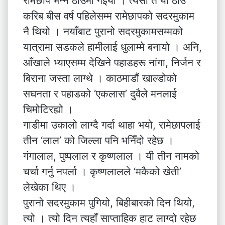
रामेछाप भन्ने ठाउँमा गइयो । त्यसो त यो ठाउँ
करिब बीस वर्ष पहिलेसम्म रामेछापको सदरमुकाम
नै थियो । नयाँबाट पुरानो सदरमुकामसम्मको
यात्रामा सडकले हामीलाई धुलाम्मे बनायो । अनि,
आँखाले भ्याएसम्म देखिने पहाडहरू नांगा, निर्जन र
बिराना जस्ता लाग्थे । काठमाडौं खाल्डोको
सघनता र पहाडको ‘एकलास’ दुवैले मनलाई
चिमोटिरह्यो ।
गाडीमा उकालो लाग्दै गर्दा थाहा भयो, रामेछापलाई
तीन ‘लाल’ को जिल्ला पनि भनिँदो रहेछ ।
गंगालाल, पुष्पलाल र कृष्णलाल । यी तीन नामको
चर्चा गर्नु नपर्ला । कृष्णलालले ‘मकैको खेती’
लेखेका थिए ।
पुरानो सदरमुकाम पुगियो, बिहीबारको दिन थियो,
त्यो । त्यो दिन त्यहाँ साप्ताहिक हाट लाग्दो रहेछ