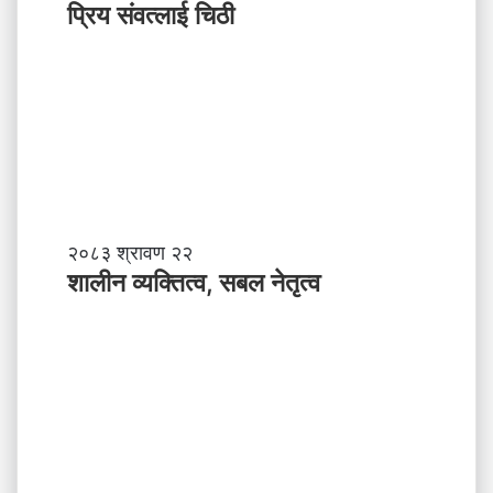
य
प्रिय संवत्लाई चिठी
सं
व
त्ला
ई
चि
ठी
शा
२०८३ श्रावण २२
ली
शालीन व्यक्तित्व, सबल नेतृत्व
न
व्य
क्ति
त्व
,
स
ब
ल