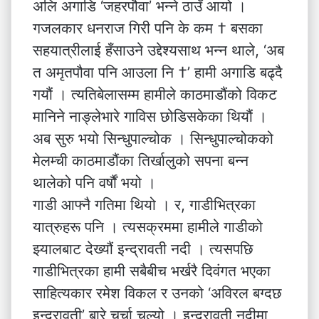
अलि अगाडि ‘जहरपौवा’ भन्ने ठाउँ आयो ।
गजलकार धनराज गिरी पनि के कम † बसका
सहयात्रीलाई हँसाउने उद्देश्यसाथ भन्न थाले, ‘अब
त अमृतपौवा पनि आउला नि †’ हामी अगाडि बढ्दै
गयौं । त्यतिबेलासम्म हामीले काठमाडौंको विकट
मानिने नाङ्लेभारे गाविस छोडिसकेका थियौं ।
अब सुरु भयो सिन्धुपाल्चोक । सिन्धुपाल्चोकको
मेलम्ची काठमाडौंका तिर्खालुको सपना बन्न
थालेको पनि वर्षौं भयो ।
गाडी आफ्नै गतिमा थियो । र, गाडीभित्रका
यात्रुहरू पनि । त्यसक्रममा हामीले गाडीको
झ्यालबाट देख्यौं इन्द्रावती नदी । त्यसपछि
गाडीभित्रका हामी सबैबीच भर्खरै दिवंगत भएका
साहित्यकार रमेश विकल र उनको ‘अविरल बग्दछ
इन्द्रावती’ बारे चर्चा चल्यो । इन्द्रावती नदीमा