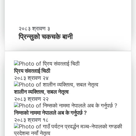
न
म
ञ्च
-
प्रि
२०८३ श्रावण ३
ने
न्सु
प्रिन्सुको चकचके बानी
पा
को
ल
च
काे
क
ग
च
ण्ड
के
प्रिय संवत्लाई चिठी
की
बा
२०८३ श्रावण २४
प्र
नी
दे
शालीन व्यक्तित्व, सबल नेतृत्व
श
मा
२०८३ श्रावण २२
न
याँ
निम्सकाे नाममा नेपालले अब के गर्नुपर्छ ?
ने
२०८३ श्रावण १८
तृ
त्व