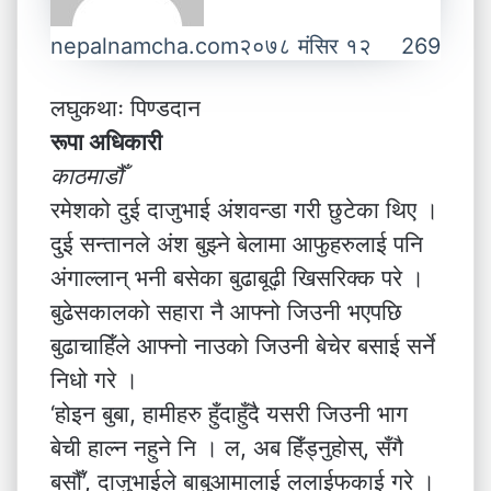
nepalnamcha.com
२०७८ मंसिर १२
269
लघुकथाः पिण्डदान
रूपा अधिकारी
काठमाडौँ
रमेशको दुई दाजुभाई अंशवन्डा गरी छुटेका थिए ।
दुई सन्तानले अंश बुझ्ने बेलामा आफुहरुलाई पनि
अंगाल्लान् भनी बसेका बुढाबूढ़ी खिसरिक्क परे ।
बुढेसकालको सहारा नै आफ्नो जिउनी भएपछि
बुढाचाहिँले आफ्नो नाउको जिउनी बेचेर बसाई सर्ने
निधो गरे ।
‘होइन बुबा, हामीहरु हुँदाहुँदै यसरी जिउनी भाग
बेची हाल्न नहुने नि । ल, अब हिँड्नुहोस्, सँगै
बसौँ’, दाजुभाईले बाबुआमालाई ललाईफकाई गरे ।