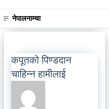
नेपालनाम्चा
Menu
Switc
S
skin
fo
कपूतको पिण्डदान
चाहिन्न हामीलाई