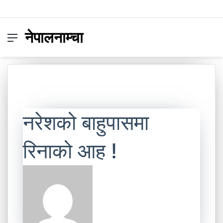
नेपालनाम्चा
Menu
Switc
S
skin
fo
नरेशको बाहुपासमा
रिनाको आह !