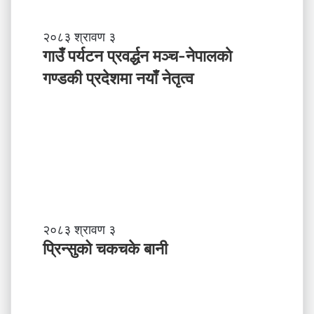
ले
अ
ब
गा
२०८३ श्रावण ३
के
उँ
गाउँ पर्यटन प्रवर्द्धन मञ्च-नेपालकाे
ग
प
गण्डकी प्रदेशमा नयाँ नेतृत्व
र्नु
र्य
प
ट
र्छ
न
?
प्र
व
र्द्ध
न
म
ञ्च
-
प्रि
२०८३ श्रावण ३
ने
न्सु
प्रिन्सुको चकचके बानी
पा
को
ल
च
काे
क
ग
च