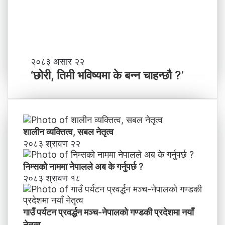
ण्ड
के
की
बा
प्र
नी
दे
श
मा
‘
२०८३ असार २२
न
छो
‘छोरी, तिमी भविष्यमा के बन्न चाहन्छौ ?’
याँ
री
ने
,
तृ
ति
त्व
मी
भ
शालीन व्यक्तित्व, सबल नेतृत्व
वि
२०८३ श्रावण २२
ष्य
मा
निम्सकाे नाममा नेपालले अब के गर्नुपर्छ ?
के
२०८३ श्रावण १८
ब
न्न
चा
गाउँ पर्यटन प्रवर्द्धन मञ्च-नेपालकाे गण्डकी प्रदेशमा नयाँ
ह
नेतृत्व