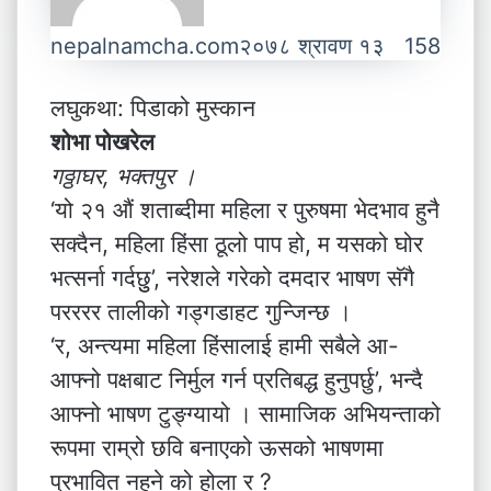
nepalnamcha.com
२०७८ श्रावण १३
158
लघुकथा: पिडाको मुस्कान
शोभा पोखरेल
गठ्ठाघर, भक्तपुर ।
‘यो २१ औं शताब्दीमा महिला र पुरुषमा भेदभाव हुनै
सक्दैन, महिला हिंसा ठूलो पाप हो, म यसको घोर
भत्सर्ना गर्दछुु’, नरेशले गरेको दमदार भाषण सॅगै
परररर तालीको गड्गडाहट गुन्जिन्छ ।
‘र, अन्त्यमा महिला हिंसालाई हामी सबैले आ-
आफ्नो पक्षबाट निर्मुल गर्न प्रतिबद्ध हुनुपर्छु’, भन्दै
आफ्नो भाषण टुङ्ग्यायो । सामाजिक अभियन्ताको
रूपमा राम्रो छवि बनाएको ऊसको भाषणमा
प्रभावित नहुने को होला र ?