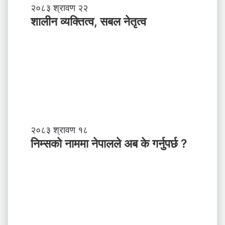
शा
२०८३ श्रावण २२
ली
शालीन व्यक्तित्व, सबल नेतृत्व
न
व्य
क्ति
त्व
,
स
ब
ल
ने
तृ
नि
२०८३ श्रावण १८
त्व
म्स
निम्सकाे नाममा नेपालले अब के गर्नुपर्छ ?
काे
ना
म
मा
ने
पा
ल