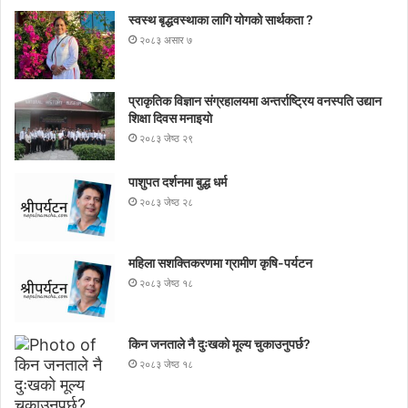
स्वस्थ बृद्धवस्थाका लागि योगको सार्थकता ?
२०८३ असार ७
प्राकृतिक विज्ञान संग्रहालयमा अन्तर्राष्ट्रिय वनस्पति उद्यान
शिक्षा दिवस मनाइयाे
२०८३ जेष्ठ २९
पाशुपत दर्शनमा बुद्ध धर्म​
२०८३ जेष्ठ २८
महिला सशक्तिकरणमा ग्रामीण कृषि-पर्यटन
२०८३ जेष्ठ १८
किन जनताले नै दुःखको मूल्य चुकाउनुपर्छ?
२०८३ जेष्ठ १८