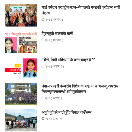
गाउँ पर्यटन प्रवर्द्धन मञ्च-नेपालकाे गण्डकी प्रदेशमा नयाँ
नेतृत्व
२०८३ श्रावण ३
प्रिन्सुको चकचके बानी
२०८३ श्रावण ३
‘छोरी, तिमी भविष्यमा के बन्न चाहन्छौ ?’
२०८३ असार २२
नेपाल प्रहरी केन्द्रीय विशेष कार्यदलमा वन्यजन्तु अपराध
नियन्त्रणसम्बन्धी अभिमुखीकरण
२०८३ असार ९
अपूर्व पूर्वको बाटो हुँदै धिमाल गाउँसम्म
२०८३ असार ७