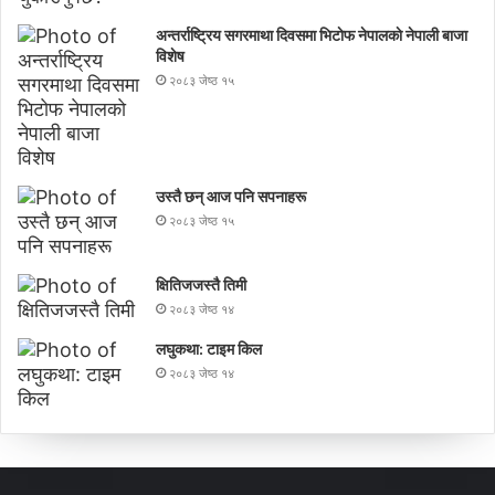
अन्तर्राष्ट्रिय सगरमाथा दिवसमा भिटाेफ नेपालकाे नेपाली बाजा
विशेष
२०८३ जेष्ठ १५
उस्तै छन् आज पनि सपनाहरू
२०८३ जेष्ठ १५
क्षितिजजस्तै तिमी
२०८३ जेष्ठ १४
लघुकथा: टाइम किल
२०८३ जेष्ठ १४