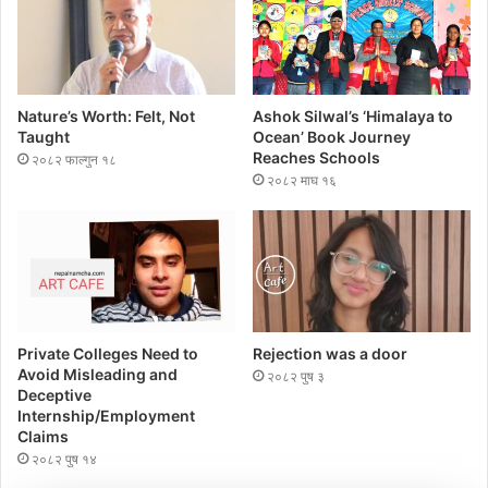
Nature’s Worth: Felt, Not
Ashok Silwal’s ‘Himalaya to
Taught
Ocean’ Book Journey
Reaches Schools
२०८२ फाल्गुन १८
२०८२ माघ १६
Private Colleges Need to
Rejection was a door
Avoid Misleading and
२०८२ पुष ३
Deceptive
Internship/Employment
Claims
२०८२ पुष १४