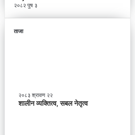
२०८२ पुष ३
ताजा
शा
२०८३ श्रावण २२
ली
शालीन व्यक्तित्व, सबल नेतृत्व
न
व्य
क्ति
त्व
,