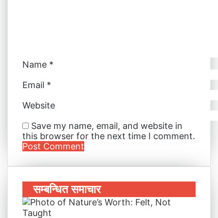
a
i
l
Name
*
Email
*
Website
Save my name, email, and website in
this browser for the next time I comment.
सम्बन्धित समाचार