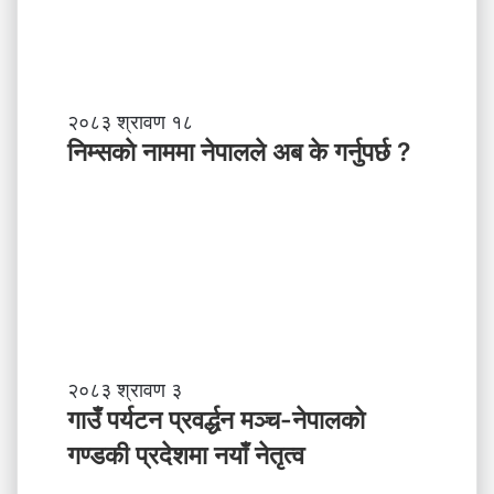
स
ब
ल
ने
तृ
नि
२०८३ श्रावण १८
त्व
म्स
निम्सकाे नाममा नेपालले अब के गर्नुपर्छ ?
काे
ना
म
मा
ने
पा
ल
ले
अ
ब
गा
२०८३ श्रावण ३
के
उँ
गाउँ पर्यटन प्रवर्द्धन मञ्च-नेपालकाे
ग
प
गण्डकी प्रदेशमा नयाँ नेतृत्व
र्नु
र्य
प
ट