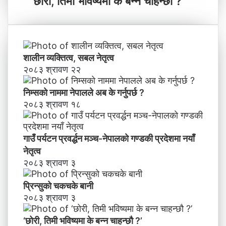
‘छोरी, तिमी भविष्यमा के बन्न चाहन्छौ ?’
याँ
री
ने
,
तृ
ति
त्व
मी
भ
शालीन व्यक्तित्व, सबल नेतृत्व
वि
२०८३ श्रावण २२
ष्य
मा
निम्सकाे नाममा नेपालले अब के गर्नुपर्छ ?
के
२०८३ श्रावण १८
ब
न्न
चा
गाउँ पर्यटन प्रवर्द्धन मञ्च-नेपालकाे गण्डकी प्रदेशमा नयाँ
ह
नेतृत्व
न्छौ
२०८३ श्रावण ३
?
’
प्रिन्सुको चकचके बानी
२०८३ श्रावण ३
‘छोरी, तिमी भविष्यमा के बन्न चाहन्छौ ?’