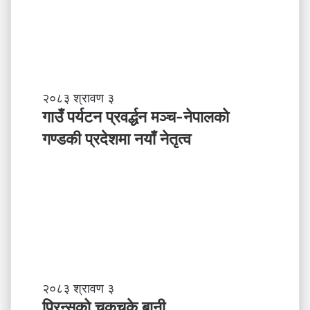
मा
ने
पा
ल
ले
अ
ब
गा
२०८३ श्रावण ३
के
उँ
गाउँ पर्यटन प्रवर्द्धन मञ्च-नेपालकाे
ग
प
गण्डकी प्रदेशमा नयाँ नेतृत्व
र्नु
र्य
प
ट
र्छ
न
?
प्र
व
र्द्ध
न
म
ञ्च
-
प्रि
२०८३ श्रावण ३
ने
न्सु
प्रिन्सुको चकचके बानी