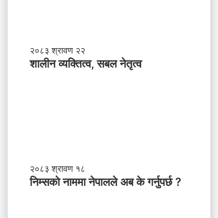
शा
२०८३ श्रावण २२
ली
शालीन व्यक्तित्व, सबल नेतृत्व
न
व्य
क्ति
त्व
,
स
ब
ल
ने
तृ
नि
२०८३ श्रावण १८
त्व
म्स
निम्सकाे नाममा नेपालले अब के गर्नुपर्छ ?
काे
ना
म