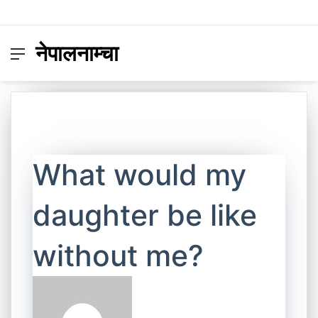
नेपालनाम्चा
Menu
Switc
S
skin
fo
What would my
daughter be like
without me?