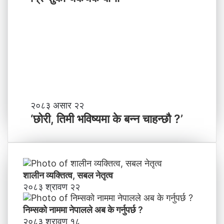
पा
को
ल
च
काे
क
ग
च
ण्ड
के
की
बा
प्र
नी
दे
श
मा
‘
२०८३ असार २२
न
छो
‘छोरी, तिमी भविष्यमा के बन्न चाहन्छौ ?’
याँ
री
ने
,
तृ
ति
त्व
मी
भ
शालीन व्यक्तित्व, सबल नेतृत्व
वि
२०८३ श्रावण २२
ष्य
मा
निम्सकाे नाममा नेपालले अब के गर्नुपर्छ ?
के
२०८३ श्रावण १८