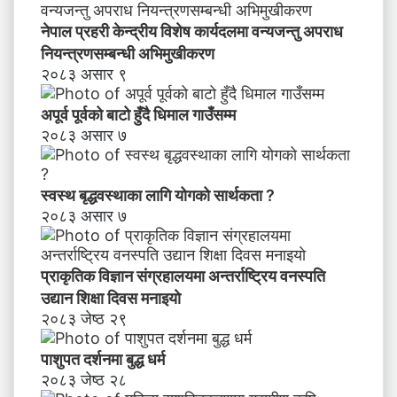
ध
नेपाल प्रहरी केन्द्रीय विशेष कार्यदलमा वन्यजन्तु अपराध
नि
य
नियन्त्रणसम्बन्धी अभिमुखीकरण
न्त्र
२०८३ असार ९
ण
स
अपूर्व पूर्वको बाटो हुँदै धिमाल गाउँसम्म
म्ब
२०८३ असार ७
न्धी
अ
भि
स्वस्थ बृद्धवस्थाका लागि योगको सार्थकता ?
मु
२०८३ असार ७
खी
क
र
प्राकृतिक विज्ञान संग्रहालयमा अन्तर्राष्ट्रिय वनस्पति
ण
उद्यान शिक्षा दिवस मनाइयाे
२०८३ जेष्ठ २९
पाशुपत दर्शनमा बुद्ध धर्म​
२०८३ जेष्ठ २८