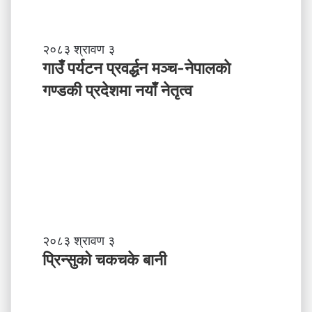
ल
ले
अ
ब
गा
२०८३ श्रावण ३
के
उँ
गाउँ पर्यटन प्रवर्द्धन मञ्च-नेपालकाे
ग
प
गण्डकी प्रदेशमा नयाँ नेतृत्व
र्नु
र्य
प
ट
र्छ
न
?
प्र
व
र्द्ध
न
म
ञ्च
-
प्रि
२०८३ श्रावण ३
ने
न्सु
प्रिन्सुको चकचके बानी
पा
को
ल
च
काे
क
ग