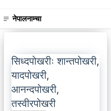
नेपालनाम्चा
Menu
Switc
S
skin
fo
सिध्दपोखरीः शान्तपोखरी,
यादपोखरी,
आनन्दपोखरी,
तस्वीरपोखरी