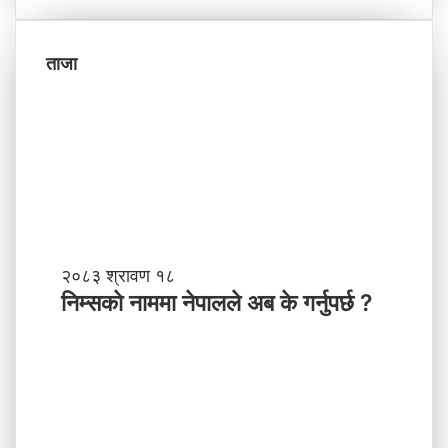
ताजा
नि
२०८३ श्रावण १८
म्स
निम्सकाे नाममा नेपालले अब के गर्नुपर्छ ?
काे
ना
म
मा
ने
पा