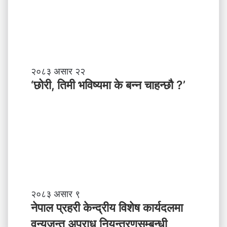
च
ण्ड
के
की
बा
प्र
नी
दे
श
मा
‘
२०८३ असार २२
न
छो
‘छोरी, तिमी भविष्यमा के बन्न चाहन्छौ ?’
याँ
री
ने
,
तृ
ति
त्व
मी
भ
वि
ष्य
मा
के
ब
ने
२०८३ असार ९
न्न
पा
नेपाल प्रहरी केन्द्रीय विशेष कार्यदलमा
चा
ल
वन्यजन्तु अपराध नियन्त्रणसम्बन्धी