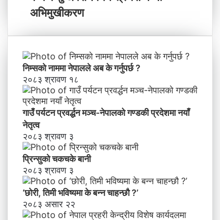
ह
प्र
न्छौ
ह
अभिमुखीकरण
?
री
’
के
न्द्री
य
वि
निम्सकाे नाममा नेपालले अब के गर्नुपर्छ ?
शे
२०८३ श्रावण १८
ष
का
र्य
गाउँ पर्यटन प्रवर्द्धन मञ्च-नेपालकाे गण्डकी प्रदेशमा नयाँ
द
नेतृत्व
ल
२०८३ श्रावण ३
मा
व
प्रिन्सुको चकचके बानी
न्य
२०८३ श्रावण ३
ज
न्तु
‘छोरी, तिमी भविष्यमा के बन्न चाहन्छौ ?’
अ
२०८३ असार २२
प
रा