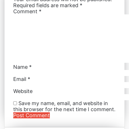
Required fields are marked
*
I
e
g
g
p
i
Comment
*
n
s
e
e
p
a
t
r
r
E
m
a
i
l
Name
*
Email
*
Website
Save my name, email, and website in
this browser for the next time I comment.