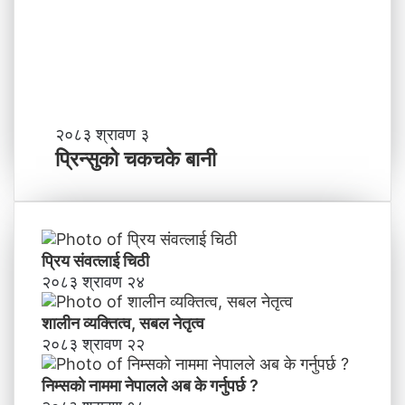
?
प्र
व
र्द्ध
न
म
ञ्च
-
प्रि
२०८३ श्रावण ३
ने
न्सु
प्रिन्सुको चकचके बानी
पा
को
ल
च
काे
क
ग
च
ण्ड
के
प्रिय संवत्लाई चिठी
की
बा
२०८३ श्रावण २४
प्र
नी
दे
शालीन व्यक्तित्व, सबल नेतृत्व
श
मा
२०८३ श्रावण २२
न
याँ
निम्सकाे नाममा नेपालले अब के गर्नुपर्छ ?
ने