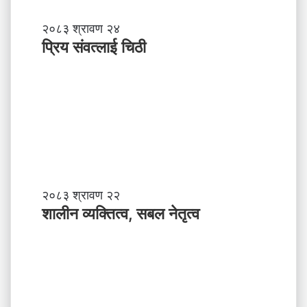
प्रि
२०८३ श्रावण २४
य
प्रिय संवत्लाई चिठी
सं
व
त्ला
ई
चि
ठी
शा
२०८३ श्रावण २२
ली
शालीन व्यक्तित्व, सबल नेतृत्व
न
व्य
क्ति
त्व
,
स