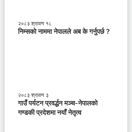
ब
ल
ने
तृ
नि
२०८३ श्रावण १८
त्व
म्स
निम्सकाे नाममा नेपालले अब के गर्नुपर्छ ?
काे
ना
म
मा
ने
पा
ल
ले
अ
ब
गा
२०८३ श्रावण ३
के
उँ
गाउँ पर्यटन प्रवर्द्धन मञ्च-नेपालकाे
ग
प
गण्डकी प्रदेशमा नयाँ नेतृत्व
र्नु
र्य
प
ट
र्छ
न