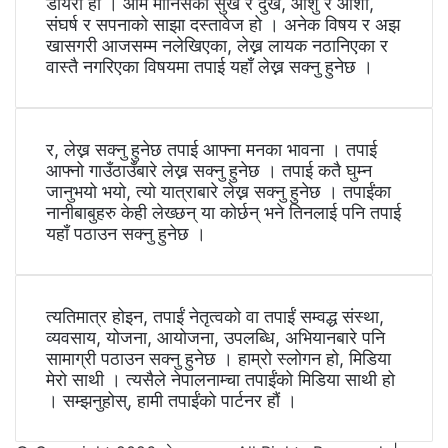
डायरी हो । आम मानिसका सुख र दुख, आँशु र आशा,
संघर्ष र सपनाको साझा दस्तावेज हो । अनेक विषय र अझ
खासगरी आजसम्म नलेखिएका, लेख्न लायक नठानिएका र
वास्तै नगरिएका विषयमा तपाई यहाँ लेख्न सक्नु हुनेछ ।
र, लेख्न सक्नु हुनेछ तपाई आफ्ना मनका भावना । तपाई
आफ्नो गाउँठाउँबारे लेख्न सक्नु हुनेछ । तपाई कतै घुम्न
जानुभयो भयो, त्यो यात्राबारे लेख्न सक्नु हुनेछ । तपाईंका
नानीबाबुहरु केही लेख्छन् या कोर्छन् भने तिनलाई पनि तपाई
यहाँ पठाउन सक्नु हुनेछ ।
त्यतिमात्र होइन, तपाईं नेतृत्वको वा तपाईं सम्वद्ध संस्था,
व्यवसाय, योजना, आयोजना, उपलब्धि, अभियानबारे पनि
सामाग्री पठाउन सक्नु हुनेछ । हाम्रो स्लोगन हो, मिडिया
मेरो साथी । त्यसैले नेपालनाम्चा तपाईंको मिडिया साथी हो
। सम्झनुहोस्, हामी तपाईंको पार्टनर हौं ।