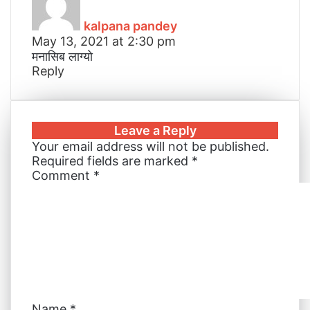
a
I
e
g
g
p
i
y
n
s
e
e
p
a
kalpana pandey
s
t
r
r
E
May 13, 2021 at 2:30 pm
:
m
मनासिब लाग्याे
a
Reply
i
l
Leave a Reply
Your email address will not be published.
Required fields are marked
*
Comment
*
Name
*