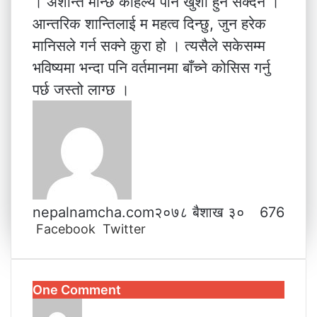
। अशान्त मान्छे कहिल्यै पनि खुशी हुन सक्दैन ।
आन्तरिक शान्तिलाई म महत्व दिन्छु, जुन हरेक
मानिसले गर्न सक्ने कुरा हो । त्यसैले सकेसम्म
भविष्यमा भन्दा पनि वर्तमानमा बाँच्ने कोसिस गर्नु
पर्छ जस्तो लाग्छ ।
nepalnamcha.com
२०७८ बैशाख ३०
676
Facebook
Twitter
L
T
P
M
M
W
V
S
P
i
u
i
e
e
h
i
h
r
n
m
n
s
s
a
b
a
i
k
b
t
s
s
t
e
r
n
One Comment
e
l
e
e
e
s
r
e
t
s
d
r
r
n
n
A
v