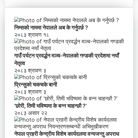
’
के
न्द्री
य
वि
निम्सकाे नाममा नेपालले अब के गर्नुपर्छ ?
शे
२०८३ श्रावण १८
ष
का
र्य
गाउँ पर्यटन प्रवर्द्धन मञ्च-नेपालकाे गण्डकी प्रदेशमा नयाँ
द
नेतृत्व
ल
२०८३ श्रावण ३
मा
व
प्रिन्सुको चकचके बानी
न्य
२०८३ श्रावण ३
ज
न्तु
‘छोरी, तिमी भविष्यमा के बन्न चाहन्छौ ?’
अ
२०८३ असार २२
प
रा
ध
नेपाल प्रहरी केन्द्रीय विशेष कार्यदलमा वन्यजन्तु अपराध
नि