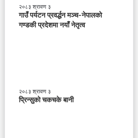
ब
गा
२०८३ श्रावण ३
के
उँ
गाउँ पर्यटन प्रवर्द्धन मञ्च-नेपालकाे
ग
प
गण्डकी प्रदेशमा नयाँ नेतृत्व
र्नु
र्य
प
ट
र्छ
न
?
प्र
व
र्द्ध
न
म
ञ्च
-
प्रि
२०८३ श्रावण ३
ने
न्सु
प्रिन्सुको चकचके बानी
पा
को
ल
च
काे
क
ग
च
ण्ड
के
की