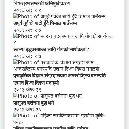
य
नियन्त्रणसम्बन्धी अभिमुखीकरण
न्त्र
२०८३ असार ९
ण
स
अपूर्व पूर्वको बाटो हुँदै धिमाल गाउँसम्म
म्ब
२०८३ असार ७
न्धी
अ
भि
स्वस्थ बृद्धवस्थाका लागि योगको सार्थकता ?
मु
२०८३ असार ७
खी
क
र
प्राकृतिक विज्ञान संग्रहालयमा अन्तर्राष्ट्रिय वनस्पति
ण
उद्यान शिक्षा दिवस मनाइयाे
२०८३ जेष्ठ २९
पाशुपत दर्शनमा बुद्ध धर्म​
२०८३ जेष्ठ २८
महिला सशक्तिकरणमा ग्रामीण कृषि-पर्यटन