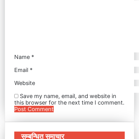
t
r
r
E
m
a
i
l
Name
*
Email
*
Website
Save my name, email, and website in
this browser for the next time I comment.
सम्बन्धित समाचार