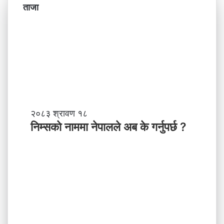
ताजा
नि
२०८३ श्रावण १८
म्स
निम्सकाे नाममा नेपालले अब के गर्नुपर्छ ?
काे
ना
म
मा
ने
पा
ल
ले
अ