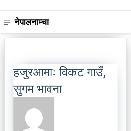
नेपालनाम्चा
Menu
Switc
S
skin
fo
हजुरआमाः विकट गाउँ,
सुगम भावना