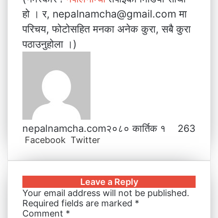
हो । र, nepalnamcha@gmail.com मा
परिचय, फोटोसहित मनका अनेक कुरा, सबै कुरा
पठाउनुहोला ।)
nepalnamcha.com
२०८० कार्तिक १
263
Facebook
Twitter
L
T
P
M
M
W
V
S
P
i
u
i
e
e
h
i
h
r
n
m
n
s
s
a
b
a
i
k
b
t
s
s
t
e
r
n
Leave a Reply
e
l
e
e
e
s
r
e
t
Your email address will not be published.
d
r
r
n
n
A
v
Required fields are marked
*
I
e
g
g
p
i
Comment
*
n
s
e
e
p
a