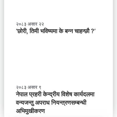
बा
प्र
नी
दे
श
मा
‘
२०८३ असार २२
न
छो
‘छोरी, तिमी भविष्यमा के बन्न चाहन्छौ ?’
याँ
री
ने
,
तृ
ति
त्व
मी
भ
वि
ष्य
मा
के
ब
ने
२०८३ असार ९
न्न
पा
नेपाल प्रहरी केन्द्रीय विशेष कार्यदलमा
चा
ल
वन्यजन्तु अपराध नियन्त्रणसम्बन्धी
ह
प्र
न्छौ
ह
अभिमुखीकरण
?
री